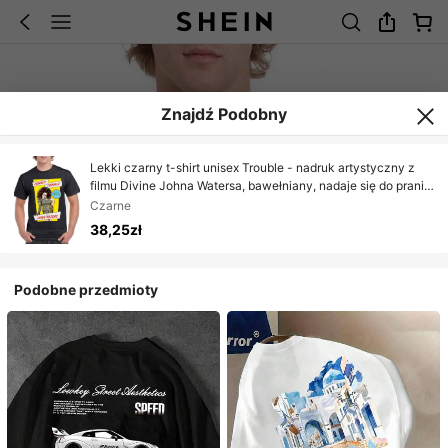
Znajdź Podobny
Lekki czarny t-shirt unisex Trouble - nadruk artystyczny z
filmu Divine Johna Watersa, bawełniany, nadaje się do prania
w pralce, casualowy na każdą porę roku
Czarne
38,25zł
Podobne przedmioty