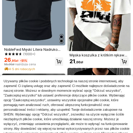
ku, miękki i oddychający – na każd
4-5 dni roboczych
ą porę roku, must-have.
NobleFwd Męski Litera Nadrukowa
ny Krótki Rękaw Koszulka
(1000+)
Męska koszulka z krótkim rękawe
26
m z motywem tropikalnej palmy, ro
21
,95zł
-51%
,00zł
zmiary 3XL-5XL, bawełniana, czar
55,00zł
najniższa cena
no-biała, podstawowa, casualowa,
4-5 dni roboczych
idealna na letnie wakacje na plaży,
LANA DE REY Męska Koszulka - Vi
prezent dla taty lub przyjaciela, PL
ntage Bohemian Unisex Oversize Bi
#1 Bestsellery
w Szkoła Koszulki męskie
US S
ała Koszulka z Czarno-Białym Nadr
Używamy plików cookie i podobnych technologii na naszej stronie internetowej, aby
21
ukiem Portretu Lany De Rey, Nieprz
,01zł
zapewnić Ci żądaną usługę oraz aby zapewnić Ci możliwie najlepsze doświadczenie na
eświtujący Materiał, Letnia Koszulk
naszej stronie. Możesz w dowolnym momencie wybrać opcję "Odrzuć wszystko",
8
a Męska
"Zaakceptuj wszystko" lub ustawić preferencje dotyczące plików cookie. Wybierając
Daypath Biały męski casualowy top
opcję "Zaakceptuj wszystko", ustawimy wszystkie opcjonalne pliki cookie, które
na ramiączkach z nadrukiem grafic
pomagają nam analizować ruch, oferować ulepszoną funkcjonalność oraz
53
,46zł
znym z literą, standardowy rozmiar,
personalizować treści i reklamy, aby uzupełnić Twoje doświadczenie zakupowe na
jersey, wakacyjny
4-5 dni roboczych
SHEIN. Wybierając opcję "Odrzuć wszystko", zezwolisz na użycie wyłącznie ściśle
niezbędnych plików cookie, które umożliwiają działanie naszej strony. Możesz je
wyłączyć, zmieniając ustawienia przeglądarki, ale może to wpłynąć na funkcjonowanie
strony. Aby dowiedzieć się więcej na temat wykorzystywanych przez nas plików cookie