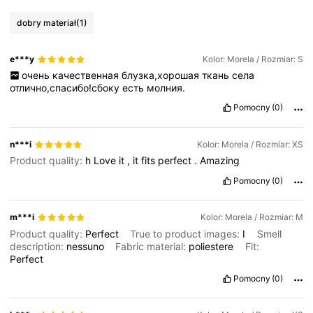
dobry materiał
(1)
e***y
Kolor: Morela / Rozmiar: S
очень
качественная
блузка,хорошая
ткань
села
отлично,спасибо!сбоку
есть
молния.
Pomocny
(0)
n***i
Kolor: Morela / Rozmiar: XS
Product quality:
h
Love
it
,
it
fits
perfect
.
Amazing
Pomocny
(0)
m***i
Kolor: Morela / Rozmiar: M
Product quality:
Perfect
True to product images:
I
Smell
description:
nessuno
Fabric material:
poliestere
Fit:
Perfect
Pomocny
(0)