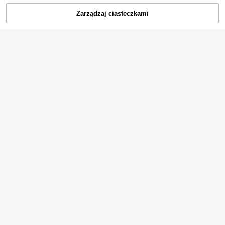
Zarządzaj ciasteczkami
DODAJ DO KOSZYKA