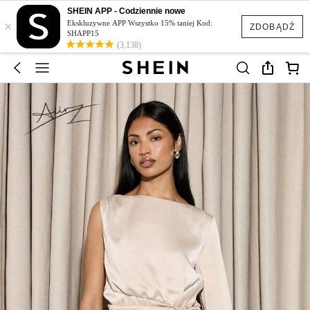
SHEIN APP - Codziennie nowe
×
Ekskluzywne APP Wszystko 15% taniej Kod:
ZDOBĄDŹ
SHAPP15
(3,138)