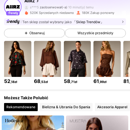
AiiRZ
s***5
zaobserwował(-a)
10 minut(y) temu
520K Sprzedanych niedawno
180K Zakup ponowny
697K Obserwujący
4,81
Ten sklep został wybrany jako
「Sklep Trendów」
Obserwuj
Wszystkie przedmioty
697K Obserwujący
4,81
697K Obserwujący
4,81
697K Obserwujący
4,81
52
68
58
61
81
,18zł
,53zł
,71zł
,99zł
697K Obserwujący
4,81
Możesz Także Polubić
Rekomendowane
Bielizna & Ubrania Do Spania
Akcesoria Apparel
697K Obserwujący
4,81