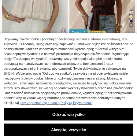
8
Zaoszczędź 30,09zł
Używamy plików cookie i podobnych technologii na naszej stronie internetowej, aby
zapewnić Ci żądaną usługę oraz aby zapewnić Ci możliwie najlepsze doświadczenie na
38
#StrójZDekoltem
naszej stronie. Możesz w dowolnym momencie wybrać opcję "Odrzuć wszystko",
SHEIN Glamour Eleganc
Magazyn UE
Aloruh
"Zaakceptuj wszystko" lub ustawić preferencje dotyczące plików cookie. Wybierając
28
ka minimalistyczna luksusowa bluz
,91zł
-51%
Aloruh Damski top w je
opcję "Zaakceptuj wszystko", ustawimy wszystkie opcjonalne pliki cookie, które
Magazyn UE
ka dla dojrzałych kobiet w stylu fra
59,00zł
najniższa cena
28
dnolitym kolorze z marszczeniami i
pomagają nam analizować ruch, oferować ulepszoną funkcjonalność oraz
ncuskim, seksowna, w kolorze mor
,08zł
-48%
4-5 dni roboczych
halterem, uniwersalny, do noszenia
elowym, z tkanej tkaniny, z wysoki
54,00zł
najniższa cena
personalizować treści i reklamy, aby uzupełnić Twoje doświadczenie zakupowe na
na co dzień
m dekoltem halter, bez rękawów, z
4-5 dni roboczych
SHEIN. Wybierając opcję "Odrzuć wszystko", zezwolisz na użycie wyłącznie ściśle
odkrytymi ramionami, wydłużająca
niezbędnych plików cookie, które umożliwiają działanie naszej strony. Możesz je
linię szyi i eksponująca delikatne o
wyłączyć, zmieniając ustawienia przeglądarki, ale może to wpłynąć na funkcjonowanie
bojczyki, z wiązaniem w kokardkę
strony. Aby dowiedzieć się więcej na temat wykorzystywanych przez nas plików cookie
na dole, idealna na wakacje, dla hot
i dostosować ustawienia opcjonalnych plików cookie, wybierz opcję "Zarządzaj plikami
girl, na plażę i festiwal muzyczny
cookie". Aby uzyskać więcej informacji na temat przetwarzania zebranych danych,
kliknij tutaj,
aby zapoznać się z naszą Polityką Prywatności.
Odrzuć wszystko
Akceptuj wszystko