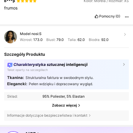
b***p
Kolor: Morela / Rozmiar: XS
frumos
Pomocny
(0)
Model nosi:
S
Wzrost:
173.0
Biust:
79.0
Talia:
62.0
Biodra:
92.0
Szczegóły Produktu
Charakterystyka sztucznej inteligencji
Tekst oparty na szczegółach
Tkanina:
Strukturalna faktura w swobodnym stylu.
Elegancki:
Pełen wdzięku i dopracowany wygląd.
Skład:
95% Poliester, 5% Elastan
Zobacz więcej
Informacje dotyczące bezpieczeństwa i kontakt
697K Obserwujący
4,81