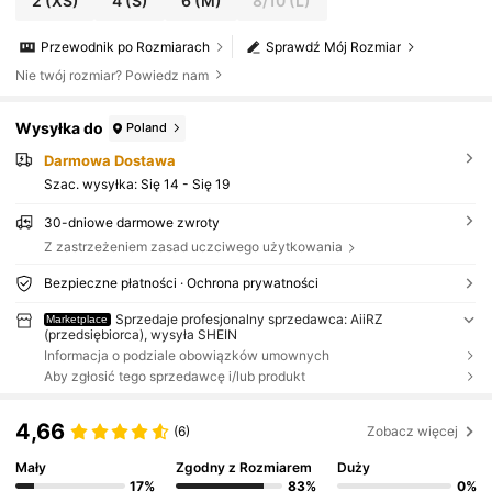
2
(XS)
4
(S)
6
(M)
8/10
(L)
Przewodnik po Rozmiarach
Sprawdź Mój Rozmiar
Nie twój rozmiar? Powiedz nam
Wysyłka do
Poland
Darmowa Dostawa
Szac. wysyłka:
Się 14 - Się 19
30-dniowe darmowe zwroty
Z zastrzeżeniem zasad uczciwego użytkowania
Bezpieczne płatności · Ochrona prywatności
Sprzedaje profesjonalny sprzedawca: AiiRZ
Marketplace
(przedsiębiorca), wysyła SHEIN
Informacja o podziale obowiązków umownych
Aby zgłosić tego sprzedawcę i/lub produkt
4,66
(6)
Zobacz więcej
Mały
Zgodny z Rozmiarem
Duży
17%
83%
0%