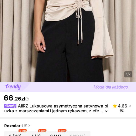
1/7
66
,26zł
AiiRZ Luksusowa asymetryczna satynowa bl
4,66
uzka z marszczeniami i jednym rękawem, z efe
(6)
ktownym rozkloszowanym rękawem w kształci
e dzwonu, elegancka bluzka na wieczorne przyjęci
e, strój formalny dla gości weselnych
Rozmiar
US
9 left
6 left
6 left