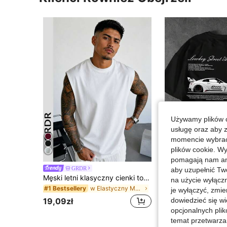
Używamy plików c
usługę oraz aby 
momencie wybrać 
plików cookie. Wy
pomagają nam ana
GRDR
Magazyn UE
-27%
aby uzupełnić Tw
Męski letni klasyczny cienki top bez rękawów z okrągłym dekoltem w jednolitym kolorze GRDR, odpowiedni do sportu, fitnessu i na co dzień
21,00zł
na użycie wyłączn
w Elastyczny Męskie podkoszulki bez rękawów
#1 Bestsellery
29,16zł
najniższa cen
je wyłączyć, zmie
19,09zł
dowiedzieć się w
opcjonalnych plik
temat przetwarzan