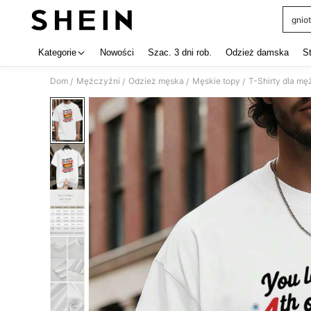
gniot
Use up 
Kategorie
Nowości
Szac. 3 dni rob.
Odzież damska
S
Dom
Mężczyźni
Odzież męska
Męskie topy
T-Shirty dla m
/
/
/
/