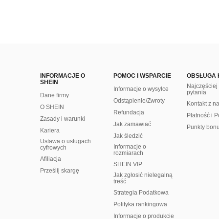
INFORMACJE O
POMOC I WSPARCIE
OBSŁUGA 
SHEIN
Najczęście
Informacje o wysyłce
pytania
Dane firmy
Odstąpienie/Zwroty
Kontakt z n
O SHEIN
Refundacja
Płatność i P
Zasady i warunki
Jak zamawiać
Punkty bon
Kariera
Jak śledzić
Ustawa o usługach
Informacje o
cyfrowych
rozmiarach
Afiliacja
SHEIN VIP
Prześlij skargę
Jak zgłosić nielegalną
treść
Strategia Podatkowa
Polityka rankingowa
Informacje o produkcie