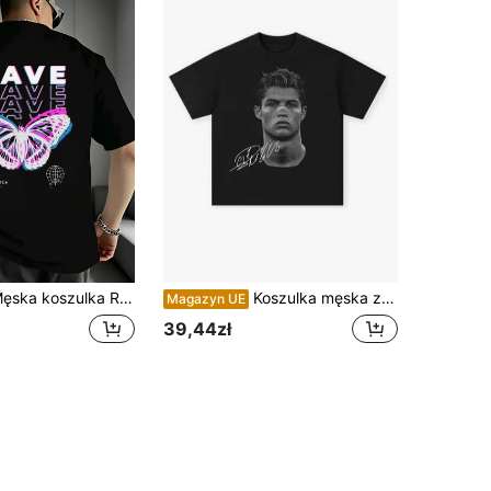
a Rave Butterfly Techno Hardtechno, gładki kolor, okrągły dekolt, krótkie rękawy, casual, na festiwal muzyczny, lekka, na co dzień i na wieczór, z nadrukiem na plecach.
Koszulka męska ze 100% bawełny, Koszulka męska z grafiką retro Steve Harrington Thing Neon Hero, Koszulka z ilustracją Vaporwave z lat 80., Kolorowa koszulka streetwear dla nastoletnich mężczyzn, Czarne koszulki ze 100% bawełny z nadrukiem Steve'a Harringtona, Ekskluzywne koszulki dla fanów premium, Luźne koszulki unisex z krótkim rękawem, Must-have dla fanów, Idealne na festiwale, imprezy, do domu, do codziennych dojazdów, na powrót do szkoły i na koncert, Drukowane i wysyłane w USA. UU. Koszulki ze 100% bawełny, Podstawowe, nieprzezroczyste i uniwersalne koszulki, Koszulka z grafiką Stranger Thi. Ngs Hugs, Bawełniana koszulka z ilustracjami inspirowanymi... Ngs, koszulka StrangerS Style Up Side Down Things, Mike, Lucas, Eleven, Dustin, Demodogs, wykwintne koszulki dla fanów, prezenty walentynkowe, Walentynki, odzież letnia.
Magazyn UE
39,44zł