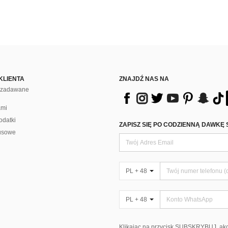
KLIENTA
ZNAJDŹ NAS NA
j zadawane
ami
odatki
ZAPISZ SIĘ PO CODZIENNĄ DAWKĘ 
usowe
PL + 48
PL + 48
Klikając na przycisk SUBSKRYBUJ, ak