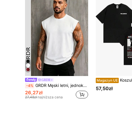
Koszulka z okładką albumu Starboy raper
GRDR
Magazyn UE
GRDR Męski letni, jednokolorowy, luźny, swobodny top z okrągłym dekoltem
-4%
57,50zł
26,27zł
27,48zł
najniższa cena