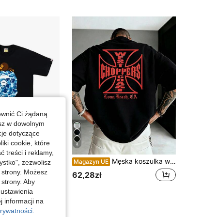
ewnić Ci żądaną
esz w dowolnym
cje dotyczące
iki cookie, które
5
treści i reklamy,
 koszulka z czystej bawełny z nadrukiem w niebieski kamuflaż w stylu retro, idealna na lato. Klasyczny styl miejski.
Męska koszulka wykonana w 100% z bawełny, z nadrukiem w stylu retro gotyckim, 220 g/m2 z logo marki, męska koszulka na co dzień, letnia, w stylu hip-hopowym dla mężczyzn i kobiet
Magazyn UE
stko", zezwolisz
j strony. Możesz
62,28zł
 strony. Aby
 ustawienia
j informacji na
rywatności.