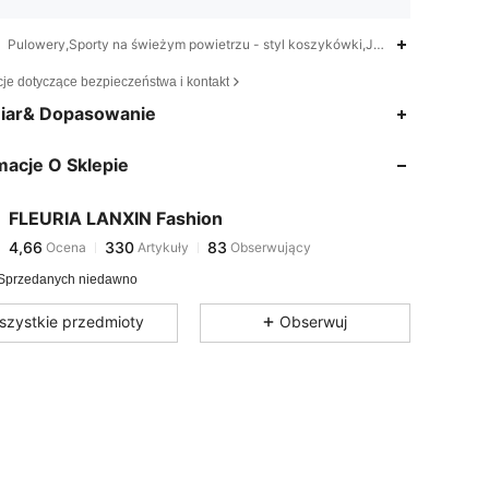
Pulowery,Sporty na świeżym powietrzu - styl koszykówki,Jedzenie i napoje
cje dotyczące bezpieczeństwa i kontakt
4,66
330
83
iar& Dopasowanie
4,66
330
83
macje O Sklepie
4,66
330
83
4,66
330
83
FLEURIA LANXIN Fashion
4,66
330
83
Ocena
Artykuły
Obserwujący
e***3
zaobserwował(-a)
1 dzień temu
4,66
330
83
Sprzedanych niedawno
4,66
330
83
szystkie przedmioty
Obserwuj
4,66
330
83
4,66
330
83
4,66
330
83