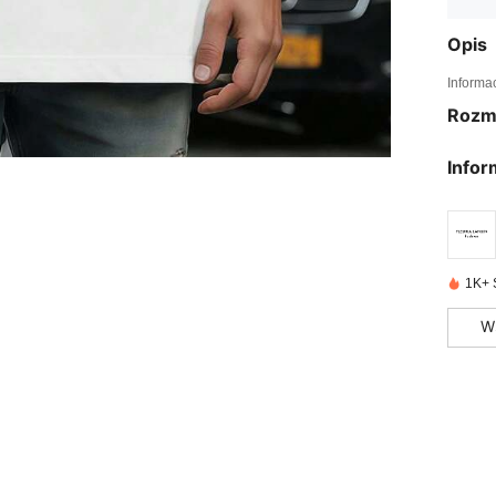
Opis
Informa
Rozm
Infor
1K+ 
W