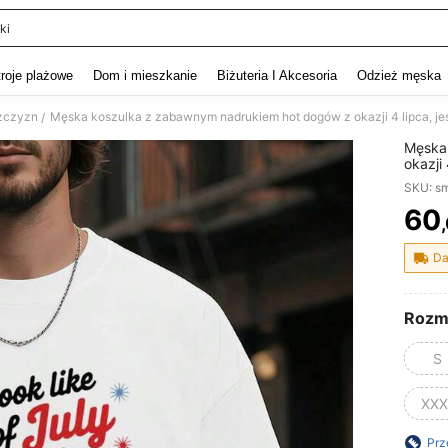
ki
and down arrow keys to navigate search Ostatnie wyszukiwanie and szukaj i znaj
troje plażowe
Dom i mieszkanie
Biżuteria I Akcesoria
Odzież męska
ężczyzn
/
Męska
okazji 
oddyc
SKU: s
60
PR
Da
Rozm
S
XXX
Prz