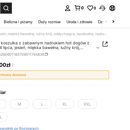
0
0
duj. Press Enter to select.
Bielizna i piżamy
Duży rozmiar
Uroda i zdrowie
Dzieci
Buty
D
Męska koszulka z zabawnym nadrukiem hot dogów z okazji 4 lipca, jesień, miękka bawełna, luźny krój, oddychająca, swobodna, nadruk, nowość
 koszulka z zabawnym nadrukiem hot dogów z
4 lipca, jesień, miękka bawełna, luźny krój,
hająca, swobodna, nadruk, nowość
m260601183709011745838
,00zł
ICE AND AVAILABILITY
rmowa dostawa
iar
M
L
XL
XXL
L
ewodnik po Rozmiarach