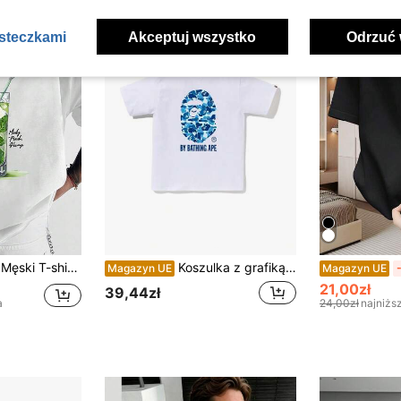
asteczkami
Akceptuj wszystko
Odrzuć 
Męski T-shirt oversize z nadrukiem na plecach Mojito Cocktail, grafika letniego napoju limonka i mięta, okrągły dekolt, krótki rękaw, casualowa koszulka wakacyjna
Koszulka z grafiką głowy małpy, modna odzież uliczna, uniwersalny letni top, idealny na imprezowe stylizacje.
Magazyn UE
Magazyn UE
21,00zł
39,44zł
a
24,00zł
najniżs