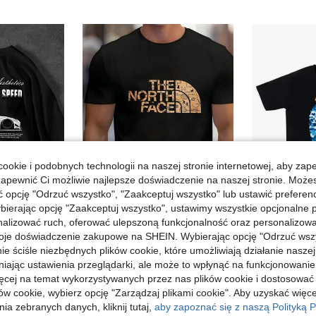
ookie i podobnych technologii na naszej stronie internetowej, aby zap
zapewnić Ci możliwie najlepsze doświadczenie na naszej stronie. Moż
opcję "Odrzuć wszystko", "Zaakceptuj wszystko" lub ustawić preferen
bierając opcję "Zaakceptuj wszystko", ustawimy wszystkie opcjonalne pl
lizować ruch, oferować ulepszoną funkcjonalność oraz personalizować 
Męski T-shirt z krótkim rękawem\Nowość wiosna/lato 2026\Miękka i przewiewna koszulka na co dzień, odpowiednia na każdą porę roku, swobodny styl, idealna na lato, nadruk, lekki materiał, niezbędny na imprezy.
Elegancka koszula męska, męskie topy, T-shirt, letni strój, letnia odzież damska, koszula męska, letni strój męski, męski T-shirt
Unisexowa
Magazyn UE
Magazyn UE
oje doświadczenie zakupowe na SHEIN. Wybierając opcję "Odrzuć wszy
ie ściśle niezbędnych plików cookie, które umożliwiają działanie nasze
21,99zł
9,31zł
a
niając ustawienia przeglądarki, ale może to wpłynąć na funkcjonowanie
ięcej na temat wykorzystywanych przez nas plików cookie i dostosować
ów cookie, wybierz opcję "Zarządzaj plikami cookie". Aby uzyskać więce
ia zebranych danych, kliknij tutaj,
aby zapoznać się z naszą Polityką P