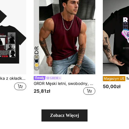
14
a, odzież męska, koszulka Harajuku punk hip hop, 100% bawełna, krótki rękaw
Męska koszulk
GRDR
Magazyn UE
GRDR Męski letni, swobodny, bezrękawnik z okrągłym dekoltem
50,00zł
25,81zł
Zobacz Więcej