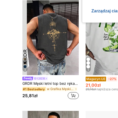
Zarządzaj ci
4
6
GRDR
Magazyn UE
-27%
GRDR Męski letni top bez rękawów z nadrukiem kompasu i szczytu górskiego
21,00zł
w Grafika Męskie podkoszulki bez rękawów
#1 Bestsellery
29,16zł
najniższa cen
25,81zł