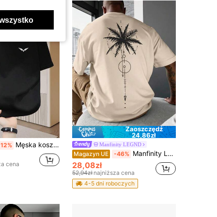
wszystko
Zaoszczędź
24,86zł
Męska koszulka wykonana w 100% z bawełny - Nowa, prosta koszulka z okrągłym dekoltem, przyjazna dla skóry i oddychająca, idealna na letnie wyjścia i wypoczynek.
Manfinity LEGND
-12%
Manfinity LEGND Męska luźna koszulka z krótkim rękawem i opadającymi ramionami, z nadrukiem w kształcie drzewa kokosowego i geometrycznym wzorem, letnia koszulka plażowa w stylu wakacyjnym, męska, beżowa koszulka z grafiką, męska koszulka letnia, męska, beżowa koszulka z grafiką, męska koszulka z motywem palmy, świąteczna
Magazyn UE
-46%
za cena
28,08zł
52,94zł
najniższa cena
4-5 dni roboczych