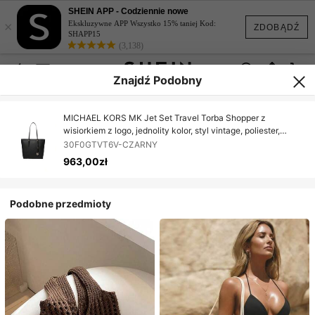
SHEIN APP - Codziennie nowe
×
Ekskluzywne APP Wszystko 15% taniej Kod:
ZDOBĄDŹ
SHAPP15
(3,138)
Znajdź Podobny
MICHAEL KORS MK Jet Set Travel Torba Shopper z
wisiorkiem z logo, jednolity kolor, styl vintage, poliester,
średni rozmiar, damska, czarna
30F0GTVT6V-CZARNY
963,00zł
Podobne przedmioty