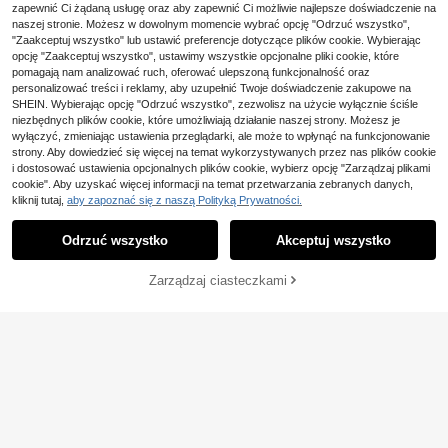
55
,25zł
nstrukcja do codziennego użytku, i
ramię
zapewnić Ci żądaną usługę oraz aby zapewnić Ci możliwie najlepsze doświadczenie na
uszkowym paskiem, skórzana tore
10 Left
dealna dla nastolatek, studentek, k
naszej stronie. Możesz w dowolnym momencie wybrać opcję "Odrzuć wszystko",
bka o dużej pojemności z odpinaną
obiet biurowych, idealna do pracy,
26
małą saszetką
"Zaakceptuj wszystko" lub ustawić preferencje dotyczące plików cookie. Wybierając
,05zł
na powrót do szkoły, do liceum, na
opcję "Zaakceptuj wszystko", ustawimy wszystkie opcjonalne pliki cookie, które
studia, na święta, na Walentynki i ni
pomagają nam analizować ruch, oferować ulepszoną funkcjonalność oraz
e tylko
personalizować treści i reklamy, aby uzupełnić Twoje doświadczenie zakupowe na
SHEIN. Wybierając opcję "Odrzuć wszystko", zezwolisz na użycie wyłącznie ściśle
niezbędnych plików cookie, które umożliwiają działanie naszej strony. Możesz je
wyłączyć, zmieniając ustawienia przeglądarki, ale może to wpłynąć na funkcjonowanie
strony. Aby dowiedzieć się więcej na temat wykorzystywanych przez nas plików cookie
16
i dostosować ustawienia opcjonalnych plików cookie, wybierz opcję "Zarządzaj plikami
5
cookie". Aby uzyskać więcej informacji na temat przetwarzania zebranych danych,
Zaoszczędź 0,94zł
kliknij tutaj,
aby zapoznać się z naszą Polityką Prywatności.
Pokaż podobne produkty w magazynie
Zobacz Wszystko
Zaoszczędź 0,25zł
#RelaksującaRandka
Odrzuć wszystko
Akceptuj wszystko
Przepraszamy ten produkt został wyprzedany.
Nowa modna damska torebka z PU
Yogodlns Nowa letnia damska torb
w kolorze kawowym, ozdobiona ze
#2 Bestsellery
w Lekka moda sportowa Damskie torby na ramię
a tote w stylu vintage na wakacje, r
29 Left
wnętrznym czerwonym wiszącym
93
ęcznie pleciona z szydełkowa z pa
Zarządzaj ciasteczkami
,06zł
-1%
WYPRZEDANY
brelokiem w kształcie wiśni, szyko
42
skiem na ramię, duża pojemność, a
,32zł
42,57zł
najniższa cena
94,00zł
najniższa cena
wna i elegancka
żurowa dzianinowa, styl wakacyjn
4
y
Dedoo 1 szt. damska torebka vintag
22
e, casualowa modna torba na ramię
52
,00zł
pod pachę o dużej pojemności, now
Koreańska torba vintag
Magazyn UE
a torba tote do pracy i dojazdów, je
e chic w paski, damska torba na ra
dnolity kolor, zapięcie na klamrę, tło
58
,86zł
mię z płótna o dużej pojemności, od
czona tekstura, dekoracyjny pasek,
powiednia na podróż i wakacje
odpowiednia na wyjścia, zakupy, d
4-5 dni roboczych
ojazdy, do biura i biznesu, prezent
urodzinowy (bez torby prezentowe