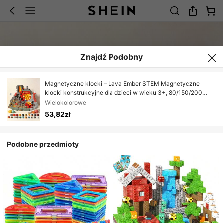
Znajdź Podobny
Magnetyczne klocki – Lava Ember STEM Magnetyczne
klocki konstrukcyjne dla dzieci w wieku 3+, 80/150/200
elementów, kreatywny zestaw konstrukcyjny 3D,
Wielokolorowe
edukacyjny prezent urodzinowy/na początek szkoły dla
53,82zł
chłopców i dziewcząt
Podobne przedmioty