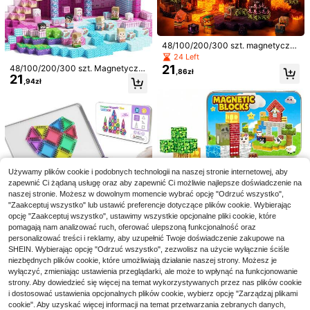
nację ręka-oko, wspiera rozwój mó
zgu, kolorowe magnesy ABS, odpo
wiedni jako prezent na święta/urod
ziny – losowy kolor, zabawka STE
M
48/100/200/300 szt. magnetyczn
ych klocków, 0,78 cala, magnetycz
24 Left
ny zestaw klocków do budowania
21
48/100/200/300 szt. Magnetyczn
,86zł
świata górnictwa z jaskinią lawow
21
e klocki 0,78 cala Magnetyczne pł
48/100/200/300 szt. magnetyczny
,94zł
ą, edukacyjna zabawka sensorycz
ytki Luksusowy basen Willa Zamek
21
ch klocków, 0,78 cala, klocki magn
na STEM, najlepszy prezent na Bo
,16zł
Seria imprezowa Zabawki konstruk
etyczne, głowa Endermana, portal d
że Narodzenie, Halloween, urodzin
cyjne STEM Zabawki sensoryczne,
o Netheru, seria leśnych klocków s
y dla chłopców i dziewczynek w w
Boże Narodzenie/Halloween/preze
ześciennych, edukacyjne zabawki
ieku 3+ lat
nt urodzinowy dla dzieci 3+ lat Chł
sensoryczne STEM, najlepsze prez
opcy Dziewczynki
enty świąteczne, Halloween, preze
nt urodzinowy dla chłopców i dzie
wczynek w wieku 3+ lat
Używamy plików cookie i podobnych technologii na naszej stronie internetowej, aby
zapewnić Ci żądaną usługę oraz aby zapewnić Ci możliwie najlepsze doświadczenie na
naszej stronie. Możesz w dowolnym momencie wybrać opcję "Odrzuć wszystko",
Zaoszczędź 0,71zł
"Zaakceptuj wszystko" lub ustawić preferencje dotyczące plików cookie. Wybierając
Fun Toys Store
opcję "Zaakceptuj wszystko", ustawimy wszystkie opcjonalne pliki cookie, które
pomagają nam analizować ruch, oferować ulepszoną funkcjonalność oraz
Magnetyczna podstawa, uniwersal
25
na podstawa kompatybilna z magn
personalizować treści i reklamy, aby uzupełnić Twoje doświadczenie zakupowe na
,67zł
-2%
60 szt. magnetycznych klock
NEW
etycznymi klockami, zabawki eduk
SHEIN. Wybierając opcję "Odrzuć wszystko", zezwolisz na użycie wyłącznie ściśle
26,38zł
najniższa cena
Zestaw miniaturowych magnetycz
ów z motywem Country Adventure,
5 Left
acyjne typu puzzle do nauki na świ
niezbędnych plików cookie, które umożliwiają działanie naszej strony. Możesz je
53
nych klocków z żelaznym pudełkie
cegiełki z wzorem farmy i , DIY do s
52
eżym powietrzu, kreatywne gry i ro
,00zł
wyłączyć, zmieniając ustawienia przeglądarki, ale może to wpłynąć na funkcjonowanie
,24zł
12/24 szt. bukiet sztucznych kwiat
m, łatwy do przenoszenia, dziecięc
kładania sceny wiejskiej farmy, za
zwój umiejętności sportowych, pre
strony. Aby dowiedzieć się więcej na temat wykorzystywanych przez nas plików cookie
ów, wiązka kwiatów Caspia, lawen
a zabawka konstrukcyjna do samo
bawka STEM do swobodnego ukła
12 Left
zent z magnetycznych klocków DI
da, gipsówka, kompozycja kwiatow
dzielnego montażu, interaktywna z
dania i piętrowania, rozwija umiejęt
i dostosować ustawienia opcjonalnych plików cookie, wybierz opcję "Zarządzaj plikami
29
Y dla chłopców i dziewcząt
,36zł
a do dekoracji ślubnych, wianka na
abawka dla rodziców i dzieci, odpo
ności manualne dzieci, edukacyjny
cookie". Aby uzyskać więcej informacji na temat przetwarzania zebranych danych,