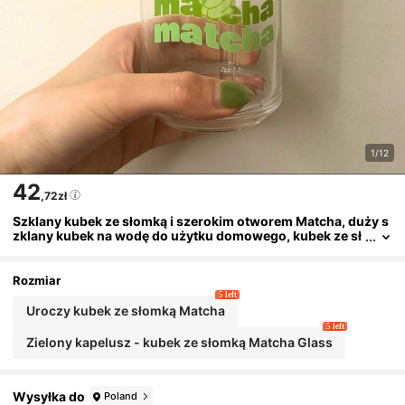
1/12
42
,72zł
Szklany kubek ze słomką i szerokim otworem Matcha, duży s
zklany kubek na wodę do użytku domowego, kubek ze sł
omką Matcha, elegancki szklany kubek ze słomką
Rozmiar
5 left
Uroczy kubek ze słomką Matcha
5 left
Zielony kapelusz - kubek ze słomką Matcha Glass
Wysyłka do
Poland