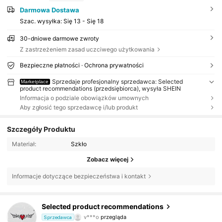
Darmowa Dostawa
Szac. wysyłka:
Się 13 - Się 18
30-dniowe darmowe zwroty
Z zastrzeżeniem zasad uczciwego użytkowania
Bezpieczne płatności · Ochrona prywatności
Sprzedaje profesjonalny sprzedawca: Selected
Marketplace
product recommendations (przedsiębiorca), wysyła SHEIN
Informacja o podziale obowiązków umownych
Aby zgłosić tego sprzedawcę i/lub produkt
Szczegóły Produktu
Materiał:
Szkło
Zobacz więcej
Informacje dotyczące bezpieczeństwa i kontakt
1.6K Obserwujący
4,86
Selected product recommendations
v***o
przegląda
Sprzedawca
1.6K Obserwujący
4,86