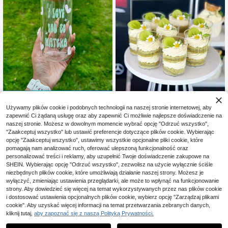
Zaoszczędź 0,93zł
10 szt./50 szt./100 szt. przezroczy
ste plastikowe kubeczki do musu 1
Używamy plików cookie i podobnych technologii na naszej stronie internetowej, aby
33 Left
1 zestaw - kubek ze słomką do mro
00 ml o prostym okrągłym kształcie
zapewnić Ci żądaną usługę oraz aby zapewnić Ci możliwie najlepsze doświadczenie na
żonej matchy, niezbędny dla miłośn
5 Left
24
– trwałe, przejrzyste kubeczki na d
,75zł
24,85zł
najniższa cena
naszej stronie. Możesz w dowolnym momencie wybrać opcję "Odrzuć wszystko",
ików matchy, kubek ze słomką do
42
esery, odpowiednie do tiramisu, pud
,57zł
-2%
matchy, domowy kubek na wodę z
"Zaakceptuj wszystko" lub ustawić preferencje dotyczące plików cookie. Wybierając
dingu, galaretki i sernika – idealne n
43,50zł
najniższa cena
pokrywką i słomką, odpowiedni do
opcję "Zaakceptuj wszystko", ustawimy wszystkie opcjonalne pliki cookie, które
a wesela, urodziny, przyjęcia bufet
kawy, matchy, soku, napojów, herb
pomagają nam analizować ruch, oferować ulepszoną funkcjonalność oraz
owe i stoły z deserami
aty itp.
personalizować treści i reklamy, aby uzupełnić Twoje doświadczenie zakupowe na
SHEIN. Wybierając opcję "Odrzuć wszystko", zezwolisz na użycie wyłącznie ściśle
niezbędnych plików cookie, które umożliwiają działanie naszej strony. Możesz je
wyłączyć, zmieniając ustawienia przeglądarki, ale może to wpłynąć na funkcjonowanie
strony. Aby dowiedzieć się więcej na temat wykorzystywanych przez nas plików cookie
i dostosować ustawienia opcjonalnych plików cookie, wybierz opcję "Zarządzaj plikami
cookie". Aby uzyskać więcej informacji na temat przetwarzania zebranych danych,
kliknij tutaj,
aby zapoznać się z naszą Polityką Prywatności.