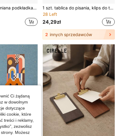
2 szt./1 szt. drewniana podkładka do spinania dokumentów A4, drewniana podkładka do spinania dokumentów A5 – styl drewniany, uchwyt na dokumenty, teczka na rachunki, tablica do plików, podkładka do pisania, teczka do przechowywania, klips biurowy, drewniany klips do plików, biurowa podkładka do notatek, tablica do pisania, drewniana podkładka do pisania, dekoracja do przechowywania plików – z niskim klipsem, idealna do małych notatników, odpowiednia dla nauczycieli, uczniów i pracowników biurowych, przybory biurowe i szkolne, teczki i torby na dokumenty, przybory na powrót do szkoły, akcesoria podróżne, prezenty dla rodziny i przyjaciół.
1 szt. tablica do pisania, klips do tablicy rysunkowej, teczka A5/A4, klips do twardej teczki, podkładka do teczki, klips do tablicy do pisania A4/A5, twarda teczka, pionowa teczka, podkładka do teczki na dokumenty, klips do arkuszy testowych, podkładka do pisania, wielofunkcyjny klips do tablicy, teczka na dokumenty, pojedynczy klips – mocny chwyt, wygodny uchwyt, nie pęka łatwo, pionowy klips do tablicy rysunkowej, klips do menu restauracyjnego, tablica do pisania, teczka, klips do kontraktów, przybory biurowe i szkolne, produkty do teczek, prezent na powrót do szkoły, akcesorium podróżne, prezent dla rodziny i przyjaciół
28 Left
24,29zł
2
innych sprzedawców
ewnić Ci żądaną
esz w dowolnym
cje dotyczące
iki cookie, które
treści i reklamy,
stko", zezwolisz
j strony. Możesz