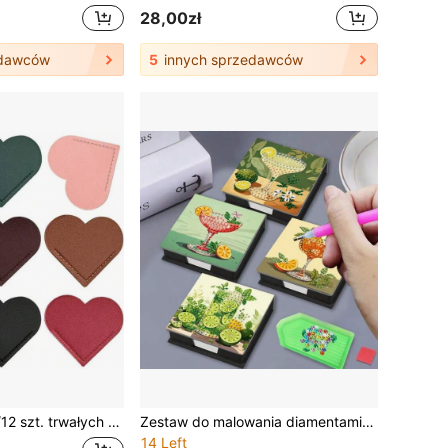
28,00zł
edawców
5
innych sprzedawców
 rogów książek i funkcja zaznaczania, niezbędne dla miłośników czytania, uczniów i młodych artystów, dostępne w losowych kolorach
Zestaw do malowania diamentami 5D – pudełko na zakładki, specjalny kształt, kryształki, wzór w kształcie kubka na napoje, pudełko na notatki z diamentową mozaiką, idealne do przechowywania notatek i jako dekoracja biurka, w zestawie 150 zakładek
14 Left