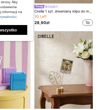
 strony. Aby
 ustawienia
Cirelle
biura, klips do notatek i zdjęć, drewniany stojak na wizytówki, do postawienia na biurku/w biurze/z zawieszką, niezbędnik do biura na powrót do szkoły
Cirelle 1 szt. drewniany klips do menu z orzecha/sapeli, klips do notatek, drewniany uchwyt na rachunek kasowy, holder na rachunek, odpowiedni do restauracji/jadłodajni/kawiarni/kuchni/użytku domowego
j informacji na
30 Left
rywatności.
28,90zł
wszystko