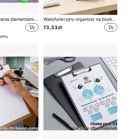
Zestaw do malowania diamentami 5D – zakładka/pudełko do przechowywania, kryształki o specjalnym kształcie, wzory z kotami, pandami i ptakami, uchwyt na notatki z mozaiki diamentowej DIY, odpowiedni do przechowywania notatek i jako dekoracja biurka, zawiera 150 kartek na notatki
Wielofunkcyjny organizer na biurko z przegródkami na długopisy i przegrodą na karteczki samoprzylepne, minimalistyczny i praktyczny, odpowiedni do przechowywania długopisów i bloczków notatek, idealny dla pracowników biurowych, studentów i osób pracujących zdalnie do organizacji biurka
13,33zł
temu