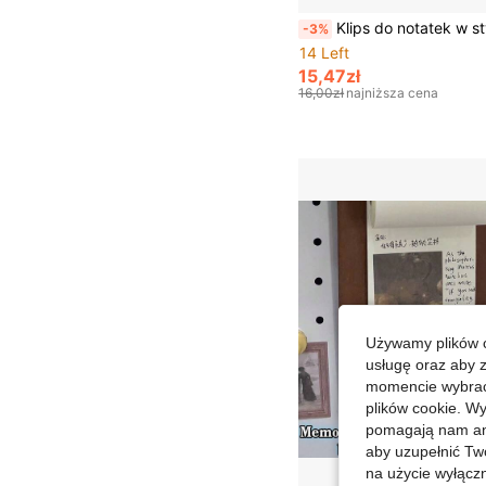
Klips do notatek w stylu maszyny do pisania, kreatywna dekoracja biurka w domu i biurze, akcesorium na biurko, uchwyt na zdjęcia, wygląd retro, materiał z drewna syntetycznego, klips do notatek, uchwyt na wizytówki, klips do zdjęć, urocza ozdoba na biurko, nadaje się do przechowywania w biurze, dekoracja biurka, wystrój gabinetu, artykuły szkolne, uchwyt na kart
-3%
14 Left
15,47zł
16,00zł
najniższa cena
Używamy plików c
usługę oraz aby 
momencie wybrać 
plików cookie. Wy
pomagają nam ana
aby uzupełnić Tw
na użycie wyłączn