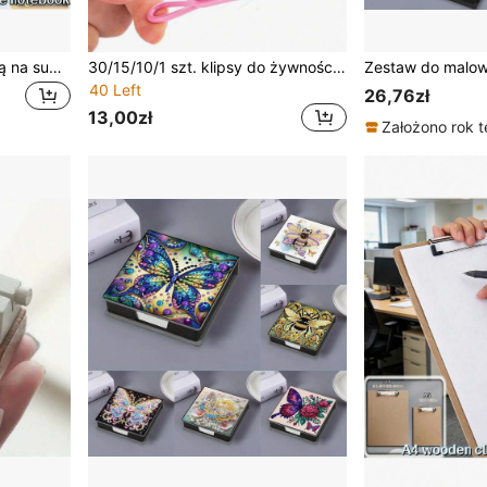
1 szt. planer A6 z kieszenią na suwak, kreatywny segregator z luźnymi kartkami w panterkę, notes do budżetowania, organizer budżetu gotówkowego, notes z luźnymi kartkami, notes z kieszenią na suwak, planer 3D, odpowiedni do budżetowania gotówkowego, przechowywania zdjęć, projektowania mody, do użytku osobistego, z magnetycznym zapięciem, powrót do szkoły, przybory szkolne, artykuły biurowe, akcesoria podróżne, prezent dla rodziny i przyjaciół
30/15/10/1 szt. klipsy do żywności, wielofunkcyjne stalowe klipsy powlekane PVC, odpowiednie do pakowania żywności, torebek z chipsami, ubrań, spinania papieru, torebek, sznurów do prania itp.
40 Left
26,76zł
13,00zł
Założono rok 