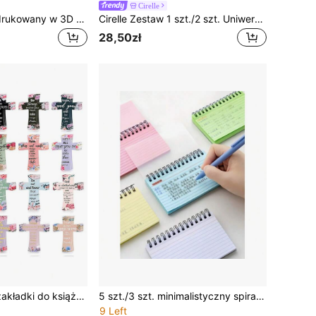
Cirelle
Joivida Uroczy, drukowany w 3D uchwyt na zakładkę do książki, plastikowy pojemnik na zakładki z dopaminą, odpowiedni do artykułów papierniczych na biurko, biurek do nauki w domu, akcesoriów do czytania, do zaznaczania stron, notatek do czytania, dekoracyjny pojemnik na artykuły papiernicze na biurko, z trójwymiarowym wytłoczonym napisem "zakładka", odpowiedni na prezenty urodzinowe z okazji powrotu do szkoły, prezenty świąteczne
Cirelle Zestaw 1 szt./2 szt. Uniwersalny rozmiar Wytrzymały metalowy drut Odporny na rdzę Antypoślizgowa stabilna podstawa Wielofunkcyjny uchwyt na karty i zdjęcia Pusty kształt liścia Monstera w kolorze tropikalnym Złoty i różowo-złoty Klips na notatki na biurko Stojak na zdjęcia Do domu, biura, sypialni, wesela, bankietów, codziennego użytku Dla pracowników biurowych, kobiet Na parapetówkę Urodziny, prezenty świąteczne Estetyczna dekoracja biurka w stylu boho Tropikalny wystrój domu Akcesoria biurowe Uroczy organizer na biurko
28,50zł
4 magnetyczne zakładki do książek z wersetami biblijnymi i klipsami, inspirujące magnetyczne zakładki z cytatami, kwiatowe znaczniki do papieru, odpowiednie dla kobiet, studentów i miłośników książek | Artykuły szkolne i zestaw upominkowy, 1 opakowanie
5 szt./3 szt. minimalistyczny spiralny notatnik z kolorowymi stronami wewnętrznymi, odrywanym wiązaniem, losowy kolor, artykuły biurowe, dziennik, notatnik papierniczy na powrót do szkoły
9 Left