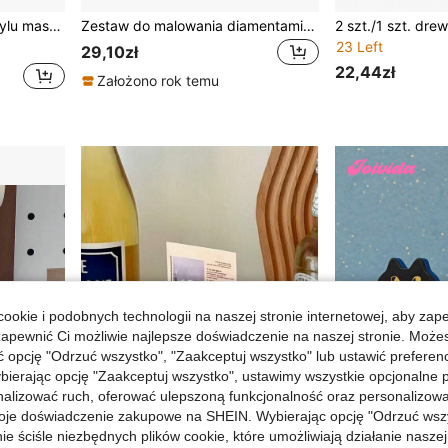
y z miejscami, wystrój ślubny, upominek na przyjęcie, dekoracja pokoju, wystrój salonu, akcesorium do sypialni, organizer na biurko
Zestaw do malowania diamentami 5D – pudełko na zakładki do książek, specjalny kształt kryształu z kryształkami, kolorowy wzór motyla i pszczoły, uchwyt na notatki z mozaiki diamentowej DIY, odpowiedni do biura, ręcznie robiony element artystyczny, idealny prezent biznesowy, w zestawie 150 zakładek do książek
23 Left
29,10zł
22,44zł
Założono rok temu
ookie i podobnych technologii na naszej stronie internetowej, aby zap
zapewnić Ci możliwie najlepsze doświadczenie na naszej stronie. Moż
opcję "Odrzuć wszystko", "Zaakceptuj wszystko" lub ustawić preferen
bierając opcję "Zaakceptuj wszystko", ustawimy wszystkie opcjonalne pl
lizować ruch, oferować ulepszoną funkcjonalność oraz personalizować 
oje doświadczenie zakupowe na SHEIN. Wybierając opcję "Odrzuć wszy
ie ściśle niezbędnych plików cookie, które umożliwiają działanie nasze