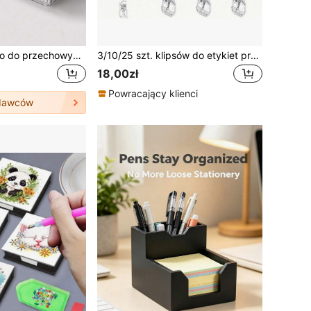
1/3/4 szt. Pudełko do przechowywania notatników, organizer na artykuły papiernicze, organizer na biurko, organizer na makijaż, powrót do szkoły - organizer na biurko oszczędzający miejsce, akcesoria i artykuły biurowe, bez konieczności wiercenia
3/10/25 szt. klipsów do etykiet produktów, przezroczyste uchwyty na tabliczki, obrotowe, stojaki do cen, akrylowe uchwyty na tabliczki, dwustronne klipsy ekspozycyjne, odpowiednie do biura, firmy, sklepu detalicznego, supermarketu, wystawy, plastikowe tabliczki, podwójne klipsy ekspozycyjne, karty cen detalicznych
18,00zł
Powracający klienci
dawców