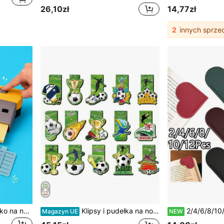
26,10zł
14,77zł
2
innych sprz
superFUNNYmarket Pudełko na notatki w kształcie USB, organizer na biurko z uchwytem na długopis, kreatywne akcesoria biurowe, akcesoria na biurko do szkoły, domu, miejsca pracy, codziennego użytku, nauki i organizacji biura, regał do przechowywania na biurko, prezenty na święta i urodziny
Klipsy i pudełka na notatki
2/4/6/8/10/12 szt. trwałych zakładek do książek w kształcie serca z materiału PU, ochrona
Magazyn UE
NEW