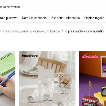
itur Męski
and down arrow keys to navigate search Ostatnie wyszukiwanie and szukaj i znaj
troje plażowe
Dom i mieszkanie
Biżuteria I Akcesoria
Odzież męska
Przechowywanie w domowym biurze
Klipy i pudełka na notatki
/
/