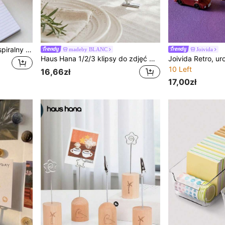
5 szt./3 szt./1 szt. prosty spiralny zeszyt w linię z kolorowymi stronami, odrywanym wiązaniem, w losowym kolorze, artykuł biurowy, dziennik, notatnik, artykuł papierniczy, powrót do szkoły
madeby BLANC
Joivida
Haus Hana 1/2/3 klipsy do zdjęć w kształcie muszli, dekoracja biurkowa na wesele i przyjęcie, wielofunkcyjny klips do zdjęć i notatek, odpowiedni na wesele, urodziny, do organizacji biurka w biurze, jako prezent na przyjęcie i święta (produkt ręcznie robiony z drobnymi wadami)
10 Left
16,66zł
17,00zł