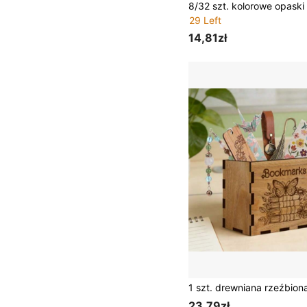
29 Left
14,81zł
23,79zł