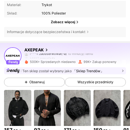
Materiał:
Trykot
Skład:
100% Poliester
Zobacz więcej
Informacje dotyczące bezpieczeństwa i kontakt
380K Obserwujący
4,78
AXEPEAK
r***4
zaobserwował(-a)
10 minut(y) temu
b***3
przegląda
380K Obserwujący
4,78
500K+ Sprzedanych niedawno
99K+ Zakup ponowny
Ten sklep został wybrany jako
「Sklep Trendów」
380K Obserwujący
4,78
Obserwuj
Wszystkie przedmioty
380K Obserwujący
4,78
380K Obserwujący
4,78