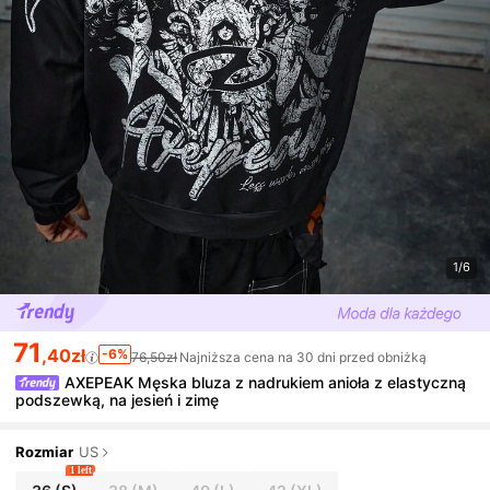
1/6
71
,40zł
-6%
76,50zł
Najniższa cena na 30 dni przed obniżką
AXEPEAK Męska bluza z nadrukiem anioła z elastyczną
podszewką, na jesień i zimę
Rozmiar
US
1 left