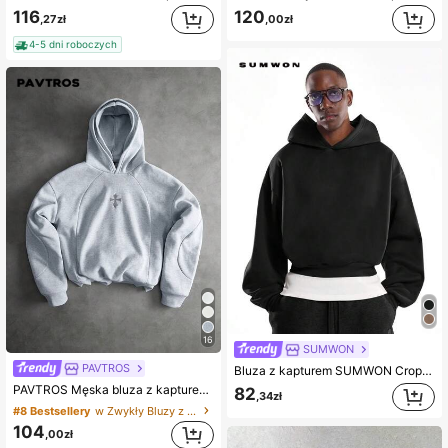
116
120
,27zł
,00zł
4-5 dni roboczych
16
SUMWON
PAVTROS
Bluza z kapturem SUMWON Crop Fit Oversized z kieszenią z przodu, casualowa, uliczna, na zimę i jesień, gładka
PAVTROS Męska bluza z kapturem w stylu ulicznym z patchworkowym wzorem, dwuwarstwowy kaptur, podzielona struktura, haft krzyżykowy 3D, odpowiednia na festiwale muzyczne na świeżym powietrzu, do noszenia na co dzień, na spotkania ze znajomymi, prezent dla chłopaka/męża, rocznica
82
,34zł
#8 Bestsellery
w Zwykły Bluzy z kapturem męskie
104
,00zł