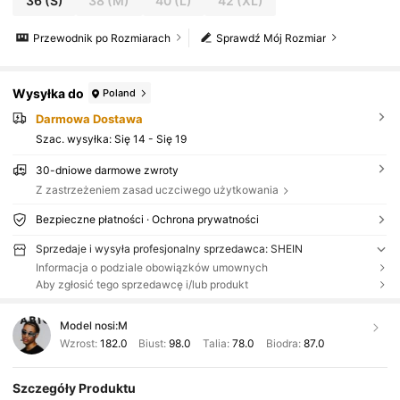
36
(S)
38
(M)
40
(L)
42
(XL)
Przewodnik po Rozmiarach
Sprawdź Mój Rozmiar
Wysyłka do
Poland
Darmowa Dostawa
Szac. wysyłka:
Się 14 - Się 19
30-dniowe darmowe zwroty
Z zastrzeżeniem zasad uczciwego użytkowania
Bezpieczne płatności · Ochrona prywatności
Sprzedaje i wysyła profesjonalny sprzedawca: SHEIN
Informacja o podziale obowiązków umownych
Aby zgłosić tego sprzedawcę i/lub produkt
Model nosi:
M
Wzrost:
182.0
Biust:
98.0
Talia:
78.0
Biodra:
87.0
Szczegóły Produktu