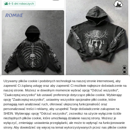
4-5 dni roboczych
Manfinity EMRG
Używamy plików cookie i podobnych technologii na naszej stronie internetowej, aby
zapewnić Ci żądaną usługę oraz aby zapewnić Ci możliwie najlepsze doświadczenie na
Manfinity EMRG Męska bluza z kapturem z nadrukiem Jezusa i napisem "Niebo", swobodna, minimalistyczna, uliczna, jesienne bluzy, jesienne bluzy męskie, przytulne jesienno-zimowe stylizacje, zimowe prezenty dla mężczyzn, prezenty świąteczne, bluzka z długim rękawem
13
naszej stronie. Możesz w dowolnym momencie wybrać opcję "Odrzuć wszystko",
#9 Bestsellery
w Grafika Bluzy z kapturem męskie
"Zaakceptuj wszystko" lub ustawić preferencje dotyczące plików cookie. Wybierając
ROMWE MEN
129
opcję "Zaakceptuj wszystko", ustawimy wszystkie opcjonalne pliki cookie, które
,75zł
ROMWE MEN Męska bluza z kapturem i nadrukiem czaszki, luźny krój
pomagają nam analizować ruch, oferować ulepszoną funkcjonalność oraz
personalizować treści i reklamy, aby uzupełnić Twoje doświadczenie zakupowe na
106
,40zł
SHEIN. Wybierając opcję "Odrzuć wszystko", zezwolisz na użycie wyłącznie ściśle
niezbędnych plików cookie, które umożliwiają działanie naszej strony. Możesz je
wyłączyć, zmieniając ustawienia przeglądarki, ale może to wpłynąć na funkcjonowanie
strony. Aby dowiedzieć się więcej na temat wykorzystywanych przez nas plików cookie