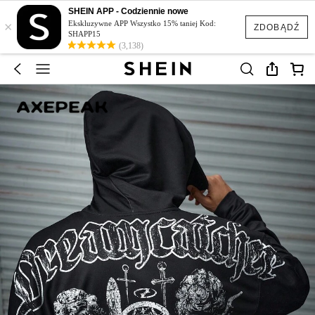
SHEIN APP - Codziennie nowe
×
Ekskluzywne APP Wszystko 15% taniej Kod:
ZDOBĄDŹ
SHAPP15
(3,138)