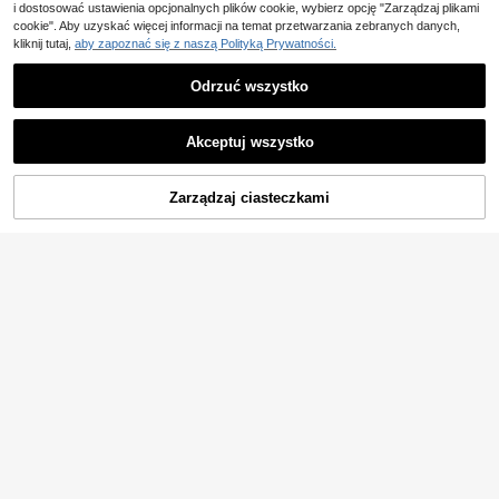
i dostosować ustawienia opcjonalnych plików cookie, wybierz opcję "Zarządzaj plikami
cookie". Aby uzyskać więcej informacji na temat przetwarzania zebranych danych,
kliknij tutaj,
aby zapoznać się z naszą Polityką Prywatności.
Odrzuć wszystko
Akceptuj wszystko
Zarządzaj ciasteczkami
DODAJ DO KOSZYKA
12
GRDR
8
Męska bluza GRDR na jesień/zimę z zamkiem błyskawicznym i kontrastowymi kolorami
Simple Studio | Męska bluza z kapturem w jednolitym kolorze, z długimi rękawami i ściągaczem, z opadającymi ramionami i kieszenią, na co dzień, jesień/zima, na powrót do szkoły
57
,76zł
97
,58zł