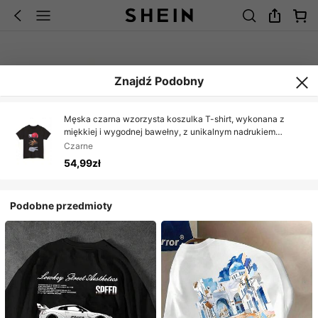
Znajdź Podobny
Męska czarna wzorzysta koszulka T-shirt, wykonana z
miękkiej i wygodnej bawełny, z unikalnym nadrukiem
rękawic bokserskich i mikrofonu, krótkimi rękawami,
Czarne
okrągłym dekoltem, swobodnym stylem
54,99zł
Podobne przedmioty