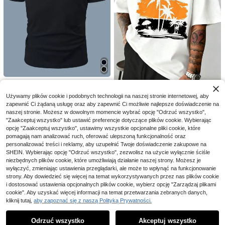
GRDR
NobleFwd Męski Litera
Magazyn UE
5
GRDR 1 szt. męski letni, swobodny t
Nadrukowany Krótki Rękaw Koszul
(1000+)
Męska koszulka z krót
Magazyn UE
op z okrągłym dekoltem i nadrukie
Używamy plików cookie i podobnych technologii na naszej stronie internetowej, aby
40 Left
ka
Męska koszula z krótki
26
kim rękawem z motywem tropikaln
Magazyn UE
21
,95zł
-51%
m graficznym
zapewnić Ci żądaną usługę oraz aby zapewnić Ci możliwie najlepsze doświadczenie na
40
,00zł
m rękawem w jednolitym kolorze, w
ej palmy, rozmiary 3XL-5XL, baweł
25
,18zł
-48%
55,00zł
najniższa cena
,81zł
naszej stronie. Możesz w dowolnym momencie wybrać opcję "Odrzuć wszystko",
iosna/lato
niana, czarno-biała, podstawowa,
78,44zł
najniższa cena
4-5 dni roboczych
"Zaakceptuj wszystko" lub ustawić preferencje dotyczące plików cookie. Wybierając
casualowa, idealna na letnie waka
4-5 dni roboczych
cje na plaży, prezent dla taty lub pr
opcję "Zaakceptuj wszystko", ustawimy wszystkie opcjonalne pliki cookie, które
zyjaciela, PLUS S
pomagają nam analizować ruch, oferować ulepszoną funkcjonalność oraz
personalizować treści i reklamy, aby uzupełnić Twoje doświadczenie zakupowe na
SHEIN. Wybierając opcję "Odrzuć wszystko", zezwolisz na użycie wyłącznie ściśle
niezbędnych plików cookie, które umożliwiają działanie naszej strony. Możesz je
wyłączyć, zmieniając ustawienia przeglądarki, ale może to wpłynąć na funkcjonowanie
strony. Aby dowiedzieć się więcej na temat wykorzystywanych przez nas plików cookie
i dostosować ustawienia opcjonalnych plików cookie, wybierz opcję "Zarządzaj plikami
cookie". Aby uzyskać więcej informacji na temat przetwarzania zebranych danych,
kliknij tutaj,
aby zapoznać się z naszą Polityką Prywatności.
Pokaż podobne produkty w magazynie
Zobacz Wszystko
Odrzuć wszystko
Akceptuj wszystko
Przepraszamy ten produkt został wyprzedany.