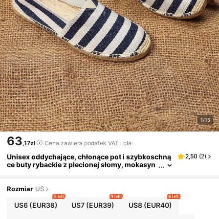
1/15
63
,17zł
Cena zawiera podatek VAT i cła
Unisex oddychające, chłonące pot i szybkoschną
2,50
(
2
)
ce buty rybackie z plecionej słomy, mokasyn
y, buty lniane, buty casualowe, buty z płótna,
buty niskie, uniwersalne wsuwane luźne buty, rę
cznie plecione vintage buty fitness, buty do wod
Rozmiar
US
y, buty barefoot, buty z plecionego włókna lniane
6 left
9 left
6 left
go z zamkniętymi palcami, wsuwane buty casual
US6
(EUR38)
US7
(EUR39)
US8
(EUR40)
owe, buty z płótna na gumowej podeszwie