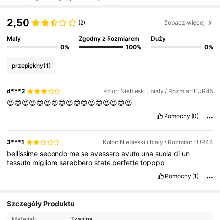
2,50
(2)
Zobacz więcej
Mały
Zgodny z Rozmiarem
Duży
0%
100%
0%
przepiękny
(1)
d***2
Kolor: Niebieski i biały / Rozmiar: EUR45
😍😍😍😍😍😍😍😍😍😍😍😍😍😍😍😍😍
Pomocny
(0)
3***1
Kolor: Niebieski i biały / Rozmiar: EUR44
bellissime
secondo
me
se
avessero
avuto
una
suola
di
un
tessuto
migliore
sarebbero
state
perfette
topppp
Pomocny
(1)
Szczegóły Produktu
Materiał:
Tkanina