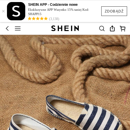
SHEIN APP - Codziennie nowe
×
Ekskluzywne APP Wszystko 15% taniej Kod:
ZDOBĄDŹ
SHAPP15
(3,138)