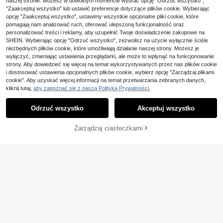
naszej stronie. Możesz w dowolnym momencie wybrać opcję "Odrzuć wszystko",
61
iółka, eleganckie buty wizytowe dl
ami, casualowe płaskie buty z pleci
,49zł
"Zaakceptuj wszystko" lub ustawić preferencje dotyczące plików cookie. Wybierając
a dżentelmena, biznesowe, gładka
oną podeszwą, oddychające, lekki
opcję "Zaakceptuj wszystko", ustawimy wszystkie opcjonalne pliki cookie, które
cholewka, czarne, gumowa podesz
e, letnie buty rybackie
wa, codzienne buty casualowe dla
pomagają nam analizować ruch, oferować ulepszoną funkcjonalność oraz
mężczyzn, dla par, na randki, wyjśc
personalizować treści i reklamy, aby uzupełnić Twoje doświadczenie zakupowe na
ia, uniwersalne, na imprezę, bankiet
SHEIN. Wybierając opcję "Odrzuć wszystko", zezwolisz na użycie wyłącznie ściśle
i ślub, modne buty dla pana młodeg
niezbędnych plików cookie, które umożliwiają działanie naszej strony. Możesz je
o, buty towarzyskie, prezent świąte
wyłączyć, zmieniając ustawienia przeglądarki, ale może to wpłynąć na funkcjonowanie
czny, wiosna, lato, jesień, rozmiar
strony. Aby dowiedzieć się więcej na temat wykorzystywanych przez nas plików cookie
mały, wybierz o jeden rozmiar więk
i dostosować ustawienia opcjonalnych plików cookie, wybierz opcję "Zarządzaj plikami
szy
cookie". Aby uzyskać więcej informacji na temat przetwarzania zebranych danych,
kliknij tutaj,
aby zapoznać się z naszą Polityką Prywatności.
Odrzuć wszystko
Akceptuj wszystko
Zarządzaj ciasteczkami
KUP TERAZ
DODAJ DO KOSZYKA
Męskie oddychające, chłonące pot,
69
szybkoschnące, antypoślizgowe b
,99zł
uty rybackie ze słomy, męskie oddy
chające, chłonące pot, szybkoschn
ące, antypoślizgowe buty lniane, m
ęskie oddychające, chłonące pot, s
Modne męskie mokasyny, wielofun
zybkoschnące, antypoślizgowe but
kcyjne męskie buty do jazdy na des
34 Left
y casualowe, męskie oddychające,
korolce, niskie płaskie buty męskie,
87
,06zł
chłonące pot, szybkoschnące, anty
casualowe sportowe buty męskie z
poślizgowe buty z płótna, męskie o
wiszącym chwostem
ddychające, chłonące pot, szybkos
chnące, antypoślizgowe buty niski
e, męskie oddychające, chłonące p