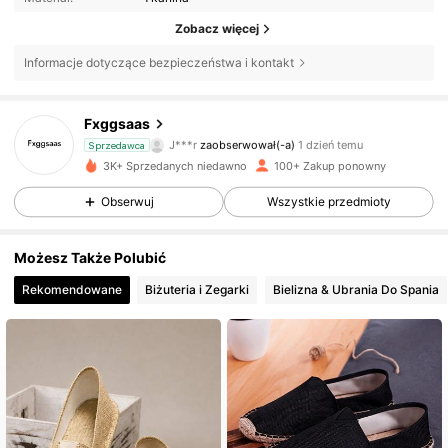
Zobacz więcej
Informacje dotyczące bezpieczeństwa i kontakt
33 Obserwujący
4,51
Fxggsaas
J***r
zaobserwował(-a)
1 dzień temu
Sprzedawca
33 Obserwujący
4,51
3K+ Sprzedanych niedawno
100+ Zakup ponowny
Obserwuj
Wszystkie przedmioty
33 Obserwujący
4,51
Możesz Także Polubić
33 Obserwujący
4,51
Rekomendowane
Biżuteria i Zegarki
Bielizna & Ubrania Do Spania
33 Obserwujący
4,51
33 Obserwujący
4,51
33 Obserwujący
4,51