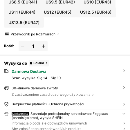
US8.5
(EUR41)
US9.5
(EUR42)
US10
(EUR43)
US11
(EUR44)
US12
(EUR45)
US12.5
(EUR46)
US13.5
(EUR47)
Przewodnik po Rozmiarach
Ilość:
Wysyłka do
Poland
Darmowa Dostawa
Szac. wysyłka:
Się 14 - Się 19
30-dniowe darmowe zwroty
Z zastrzeżeniem zasad uczciwego użytkowania
Bezpieczne płatności · Ochrona prywatności
Sprzedaje profesjonalny sprzedawca: Fxggsaas
Marketplace
(przedsiębiorca), wysyła SHEIN
Informacja o podziale obowiązków umownych
Aby zgłosić tego sprzedawcę i/lub produkt