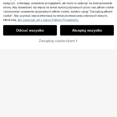
wyłączyć, zmieniając ustawienia przeglądarki, ale może to wpłynąć na funkcjonowanie
strony. Aby dowiedzieć się więcej na temat wykorzystywanych przez nas plików cookie
i dostosować ustawienia opcjonalnych plików cookie, wybierz opcję "Zarządzaj plikami
cookie". Aby uzyskać więcej informacji na temat przetwarzania zebranych danych,
kliknij tutaj,
aby zapoznać się z naszą Polityką Prywatności.
Odrzuć wszystko
Akceptuj wszystko
DODAJ DO
Zarządzaj ciasteczkami
KUP TERAZ
KOSZYKA
20
13
Genlund Męski podkos
Magazyn UE
Zaoszczędź 20,44zł
zulek na ramiączkach z okrągłym d
20 Left
ekoltem, letni, casualowy, wygodn
51
,00zł
-1%
SHEIN Manfinity Dauo
Magazyn UE
y, oddychający, uniwersalny, na wa
52,00zł
najniższa cena
22
mo Męska, swobodna, prosta, jedno
kacje
,88zł
-47%
4-5 dni roboczych
kolorowa koszulka T-shirt, odpowie
43,32zł
najniższa cena
dnia na lato
4-5 dni roboczych