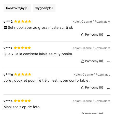
bardzo fajny
(1)
wygodny
(1)
668K Obserwujący
4,81
c***2
Kolor: Czarne / Rozmiar: M
Sehr
cool
aber
zu
gross
muste
zur
ü
ck
668K Obserwujący
4,81
Pomocny
(0)
668K Obserwujący
4,81
v***z
Kolor: Czarne / Rozmiar: M
Que
xula
la
camiseta
lalala
es
muy
bonita
Pomocny
(0)
668K Obserwujący
4,81
d***n
Kolor: Czarne / Rozmiar: L
Jolie
,
doux
et
pour
l
'é
t
é
c
'
est
hyper
confortable
.
Pomocny
(0)
v***a
Kolor: Czarne / Rozmiar: M
Mooi
zoals
op
de
foto
Pomocny
(0)