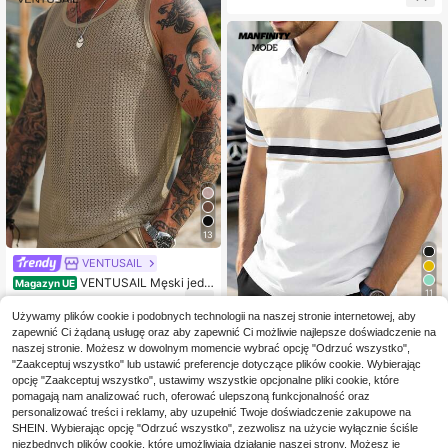
13
VENTUSAIL
VENTUSAIL Męski jedn
Magazyn UE
11
okolorowy, swobodny, żakardowy t
60
,00zł
op z okrągłym dekoltem i wycięcie
Używamy plików cookie i podobnych technologii na naszej stronie internetowej, aby
Manfinity Mode
m na plecach, na święta
4-5 dni roboczych
zapewnić Ci żądaną usługę oraz aby zapewnić Ci możliwie najlepsze doświadczenie na
Manfinity Mode Męska letnia
NEW
naszej stronie. Możesz w dowolnym momencie wybrać opcję "Odrzuć wszystko",
casualowa koszulka polo z krótkim
54
"Zaakceptuj wszystko" lub ustawić preferencje dotyczące plików cookie. Wybierając
,00zł
rękawem w kontrastowe paski
opcję "Zaakceptuj wszystko", ustawimy wszystkie opcjonalne pliki cookie, które
pomagają nam analizować ruch, oferować ulepszoną funkcjonalność oraz
personalizować treści i reklamy, aby uzupełnić Twoje doświadczenie zakupowe na
SHEIN. Wybierając opcję "Odrzuć wszystko", zezwolisz na użycie wyłącznie ściśle
niezbędnych plików cookie, które umożliwiają działanie naszej strony. Możesz je