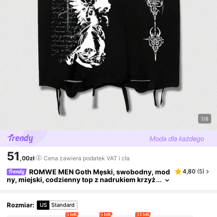
1/6
51
,00zł
Cena zawiera podatek VAT i cła
ROMWE MEN Goth Męski, swobodny, mod
4,80
(
5
)
ny, miejski, codzienny top z nadrukiem krzyż
owego logo, luźny, czarny, letni
Rozmiar
:
US
Standard
5 left
5 left
13 left