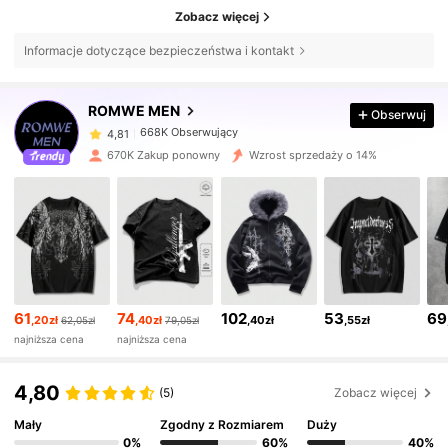
Zobacz więcej
Informacje dotyczące bezpieczeństwa i kontakt
668K Obserwujący
4,81
ROMWE MEN
Obserwuj
668K Obserwujący
4,81
670K Zakup ponowny
Wzrost sprzedaży o 14%
668K Obserwujący
4,81
668K Obserwujący
4,81
61
74
102
53
69
668K Obserwujący
4,81
,20zł
,40zł
,40zł
,55zł
62,05zł
79,05zł
najniższa cena
najniższa cena
668K Obserwujący
4,81
4,80
(5)
Zobacz więcej
Mały
Zgodny z Rozmiarem
Duży
668K Obserwujący
0%
60%
40%
4,81