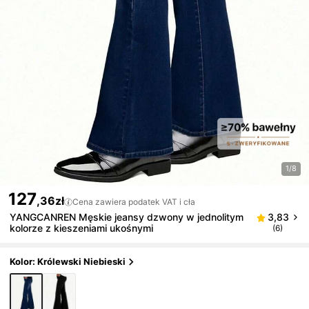
1/8
127
,36zł
Cena zawiera podatek VAT i cła
YANGCANREN Męskie jeansy dzwony w jednolitym
3,83
kolorze z kieszeniami ukośnymi
(6)
Kolor: Królewski Niebieski