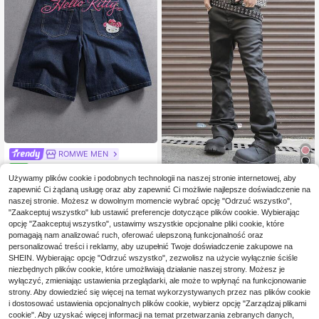
ROMWE MEN
ROMWE MEN HELLO KITTY A
NEW
ND FRIENDS | ROMWE Męskie cas
Używamy plików cookie i podobnych technologii na naszej stronie internetowej, aby
173
Manfinity EMRG
,00zł
ualowe dżinsowe szorty na co dzie
zapewnić Ci żądaną usługę oraz aby zapewnić Ci możliwie najlepsze doświadczenie na
Manfinity EMRG Męskie casualow
ń z kieszenią, guzikami i wzorem lit
naszej stronie. Możesz w dowolnym momencie wybrać opcję "Odrzuć wszystko",
e, uniwersalne, proste, jednokoloro
er kreskówkowych
156
"Zaakceptuj wszystko" lub ustawić preferencje dotyczące plików cookie. Wybierając
,00zł
we jeansy
opcję "Zaakceptuj wszystko", ustawimy wszystkie opcjonalne pliki cookie, które
pomagają nam analizować ruch, oferować ulepszoną funkcjonalność oraz
personalizować treści i reklamy, aby uzupełnić Twoje doświadczenie zakupowe na
SHEIN. Wybierając opcję "Odrzuć wszystko", zezwolisz na użycie wyłącznie ściśle
niezbędnych plików cookie, które umożliwiają działanie naszej strony. Możesz je
wyłączyć, zmieniając ustawienia przeglądarki, ale może to wpłynąć na funkcjonowanie
strony. Aby dowiedzieć się więcej na temat wykorzystywanych przez nas plików cookie
i dostosować ustawienia opcjonalnych plików cookie, wybierz opcję "Zarządzaj plikami
cookie". Aby uzyskać więcej informacji na temat przetwarzania zebranych danych,