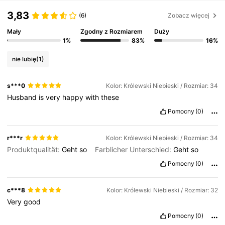
3,83
(6)
Zobacz więcej
Mały
Zgodny z Rozmiarem
Duży
1%
83%
16%
nie lubię
(1)
s***0
Kolor: Królewski Niebieski / Rozmiar: 34
Husband
is
very
happy
with
these
Pomocny
(0)
r***r
Kolor: Królewski Niebieski / Rozmiar: 34
Produktqualität:
Geht
so
Farblicher Unterschied:
Geht
so
Pomocny
(0)
c***8
Kolor: Królewski Niebieski / Rozmiar: 32
Very
good
Pomocny
(0)