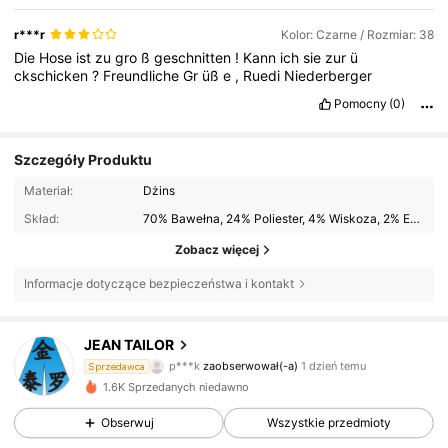
r***r
Kolor: Czarne / Rozmiar: 38
Die
Hose
ist
zu
gro
ß
geschnitten
!
Kann
ich
sie
zur
ü
ckschicken
?
Freundliche
Gr
üß
e
,
Ruedi
Niederberger
Pomocny
(0)
Szczegóły Produktu
Materiał:
Dżins
Skład:
70% Bawełna, 24% Poliester, 4% Wiskoza, 2% Elastan
Zobacz więcej
Informacje dotyczące bezpieczeństwa i kontakt
48 Obserwujący
4,38
JEAN TAILOR
p***k
zaobserwował(-a)
1 dzień temu
Sprzedawca
48 Obserwujący
4,38
1.6K Sprzedanych niedawno
Obserwuj
Wszystkie przedmioty
48 Obserwujący
4,38