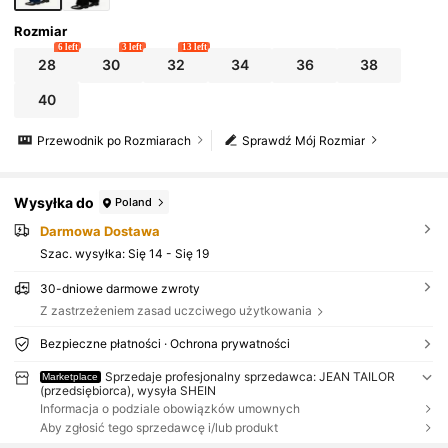
Rozmiar
6 left
3 left
13 left
28
30
32
34
36
38
40
Przewodnik po Rozmiarach
Sprawdź Mój Rozmiar
Wysyłka do
Poland
Darmowa Dostawa
Szac. wysyłka:
Się 14 - Się 19
30-dniowe darmowe zwroty
Z zastrzeżeniem zasad uczciwego użytkowania
Bezpieczne płatności · Ochrona prywatności
Sprzedaje profesjonalny sprzedawca: JEAN TAILOR
Marketplace
(przedsiębiorca), wysyła SHEIN
Informacja o podziale obowiązków umownych
Aby zgłosić tego sprzedawcę i/lub produkt