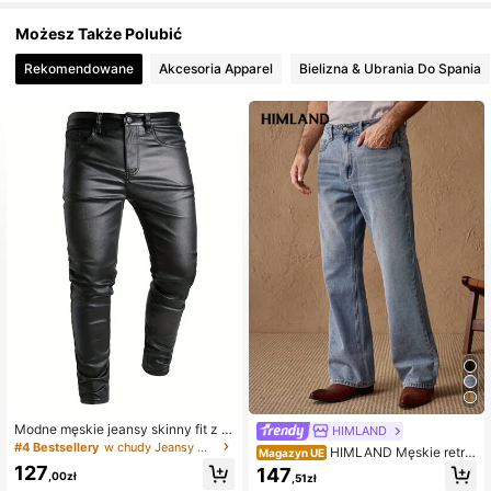
Możesz Także Polubić
48 Obserwujący
4,38
Rekomendowane
Akcesoria Apparel
Bielizna & Ubrania Do Spania
48 Obserwujący
4,38
48 Obserwujący
4,38
48 Obserwujący
4,38
48 Obserwujący
4,38
48 Obserwujący
4,38
48 Obserwujący
4,38
Modne męskie jeansy skinny fit z el
HIMLAND
astycznej skóry syntetycznej
#4 Bestsellery
w chudy Jeansy męskie
HIMLAND Męskie retro
Magazyn UE
jeansy dzwony w kolorze pranej ni
127
147
,00zł
,51zł
ebieskości, casualowe, drapowane,