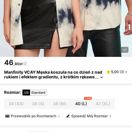
1/7
46
,80zł
Manfinity VCAY Męska koszula na co dzień z nad
5,00
(
3
)
rukiem i efektem gradientu, z krótkim rękawe
m i regularnym krojem, odpowiednia na wios
nę i lato na co dzień
Rozmiar
:
US
Standard
3 left
34
(XS)
36
(S)
38
(M)
40
(L)
42
(XL)
Przewodnik po Rozmiarach
Sprawdź Mój Rozmiar