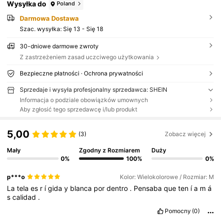
Wysyłka do
Poland
Darmowa Dostawa
Szac. wysyłka:
Się 13 - Się 18
30-dniowe darmowe zwroty
Z zastrzeżeniem zasad uczciwego użytkowania
Bezpieczne płatności · Ochrona prywatności
Sprzedaje i wysyła profesjonalny sprzedawca: SHEIN
Informacja o podziale obowiązków umownych
Aby zgłosić tego sprzedawcę i/lub produkt
5,00
(3)
Zobacz więcej
Mały
Zgodny z Rozmiarem
Duży
0%
100%
0%
p***o
Kolor: Wielokolorowe / Rozmiar: M
La
tela
es
r
í
gida
y
blanca
por
dentro
.
Pensaba
que
ten
í
a
m
á
s
calidad
.
Pomocny
(0)