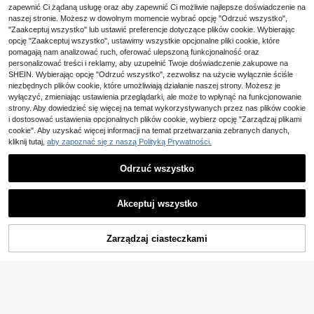
zapewnić Ci żądaną usługę oraz aby zapewnić Ci możliwie najlepsze doświadczenie na
59
a, swobodna, skrócona koszula w k
,40zł
-1%
HIMLAND
ratę
naszej stronie. Możesz w dowolnym momencie wybrać opcję "Odrzuć wszystko",
60,00zł
najniższa cena
HIMLAND Męska tkana
Magazyn UE
"Zaakceptuj wszystko" lub ustawić preferencje dotyczące plików cookie. Wybierając
4-5 dni roboczych
koszula casual z krótkim rękawem,
#3 Bestsellery
w Luźny Koszule męskie
opcję "Zaakceptuj wszystko", ustawimy wszystkie opcjonalne pliki cookie, które
na wakacje, prezent na Dzień Ojca
40
pomagają nam analizować ruch, oferować ulepszoną funkcjonalność oraz
,67zł
-47%
77,00zł
najniższa cena
personalizować treści i reklamy, aby uzupełnić Twoje doświadczenie zakupowe na
4-5 dni roboczych
SHEIN. Wybierając opcję "Odrzuć wszystko", zezwolisz na użycie wyłącznie ściśle
niezbędnych plików cookie, które umożliwiają działanie naszej strony. Możesz je
wyłączyć, zmieniając ustawienia przeglądarki, ale może to wpłynąć na funkcjonowanie
strony. Aby dowiedzieć się więcej na temat wykorzystywanych przez nas plików cookie
i dostosować ustawienia opcjonalnych plików cookie, wybierz opcję "Zarządzaj plikami
cookie". Aby uzyskać więcej informacji na temat przetwarzania zebranych danych,
kliknij tutaj,
aby zapoznać się z naszą Polityką Prywatności.
Odrzuć wszystko
Akceptuj wszystko
Zarządzaj ciasteczkami
DODAJ DO KOSZYKA
6
GloMan
GloMan Old Money męs
Magazyn UE
Zaoszczędź 0,11zł
ka biała koszula 100% bawełna, mi
#2 Bestsellery
w Regularny krój Męskie bluzki
nimalistyczna koszula z kołnierzem
75
Męska casualowa/do bi
Magazyn UE
stójkowym, krótkim rękawem i guzi
,33zł
ura koszula w paski z krótkim ręka
kami, oddychająca, do biura, na co