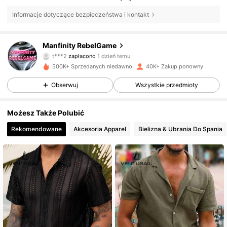
Informacje dotyczące bezpieczeństwa i kontakt
Manfinity RebelGame
49K Obserwujący
4,79
t***2
zapłacono
1 dzień temu
f***e
zaobserwował(-a)
1 godzin(y) temu
500K+ Sprzedanych niedawno
40K+ Zakup ponowny
49K Obserwujący
4,79
Obserwuj
Wszystkie przedmioty
Możesz Także Polubić
49K Obserwujący
4,79
Rekomendowane
Akcesoria Apparel
Bielizna & Ubrania Do Spania
49K Obserwujący
4,79
49K Obserwujący
4,79
49K Obserwujący
4,79