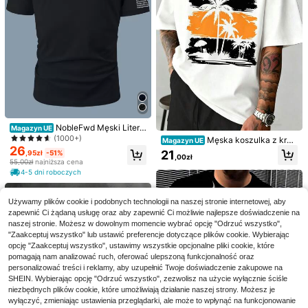
78
idealna na co dzień i jako prezent d
na wakacje, plażę, wyjścia, na co d
,37zł
la fanów i przyjaciół – 220 g
zień i powrót do szkoły, prezent dla
4-5 dni roboczych
ojca/męża
NobleFwd Męski Litera
Magazyn UE
Nadrukowany Krótki Rękaw Koszul
(1000+)
Męska koszulka z krót
Magazyn UE
ka
26
kim rękawem z motywem tropikaln
21
,95zł
-51%
,00zł
ej palmy, rozmiary 3XL-5XL, baweł
55,00zł
najniższa cena
niana, czarno-biała, podstawowa,
4
4-5 dni roboczych
casualowa, idealna na letnie waka
cje na plaży, prezent dla taty lub pr
SLATEMANN
zyjaciela, PLUS S
19
Używamy plików cookie i podobnych technologii na naszej stronie internetowej, aby
SLATEMANN Męska w
Magazyn UE
zapewnić Ci żądaną usługę oraz aby zapewnić Ci możliwie najlepsze doświadczenie na
ygodna koszulka na ramiączkach z
#5 Bestsellery
w Ulica Męskie podkoszulki bez rękawów
tkaniny żakardowej w paski, z mały
naszej stronie. Możesz w dowolnym momencie wybrać opcję "Odrzuć wszystko",
Zaoszczędź 21,50zł
58
m okrągłym dekoltem, casualowa n
,48zł
"Zaakceptuj wszystko" lub ustawić preferencje dotyczące plików cookie. Wybierając
a wakacje, spotkania i imprezy, na
Manfinity Homme Męsk
opcję "Zaakceptuj wszystko", ustawimy wszystkie opcjonalne pliki cookie, które
Magazyn UE
4-5 dni roboczych
co dzień i randki, prosty uniwersaln
46
a koszula polo w paski, casualowa,
pomagają nam analizować ruch, oferować ulepszoną funkcjonalność oraz
,44zł
-31%
y styl, sport, jazda na rowerze, odp
z kołnierzykiem, koszula z krótkim
67,94zł
najniższa cena
personalizować treści i reklamy, aby uzupełnić Twoje doświadczenie zakupowe na
owiednia do noszenia lub jako prez
rękawem i regularnym krojem, z koł
4-5 dni roboczych
SHEIN. Wybierając opcję "Odrzuć wszystko", zezwolisz na użycie wyłącznie ściśle
ent dla przyjaciół
nierzykiem i kieszeniami, męska ko
niezbędnych plików cookie, które umożliwiają działanie naszej strony. Możesz je
szula plażowa zapinana na guziki, i
wyłączyć, zmieniając ustawienia przeglądarki, ale może to wpłynąć na funkcjonowanie
dealna na letni wypoczynek, koszu