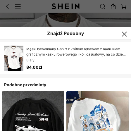
Znajdź Podobny
Męski bawełniany t-shirt z krótkim rękawem z nadrukiem
graficznym kasku rowerowego i kół, casualowy, na co dzień,
luźny krój
Biały
84,00zł
Podobne przedmioty