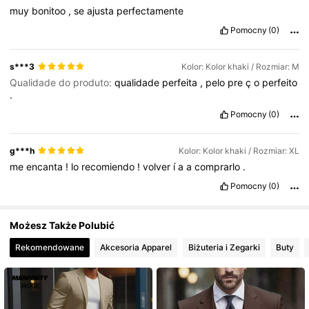
muy
bonitoo
,
se
ajusta
perfectamente
Pomocny
(0)
99K Obserwujący
4,76
s***3
Kolor: Kolor khaki / Rozmiar: M
Qualidade do produto:
qualidade
perfeita
,
pelo
pre
ç
o
perfeito
99K Obserwujący
4,76
.
Pomocny
(0)
99K Obserwujący
4,76
g***h
Kolor: Kolor khaki / Rozmiar: XL
me
encanta
!
lo
recomiendo
!
volver
í
a
a
comprarlo
.
Pomocny
(0)
Możesz Także Polubić
Rekomendowane
Akcesoria Apparel
Biżuteria i Zegarki
Buty