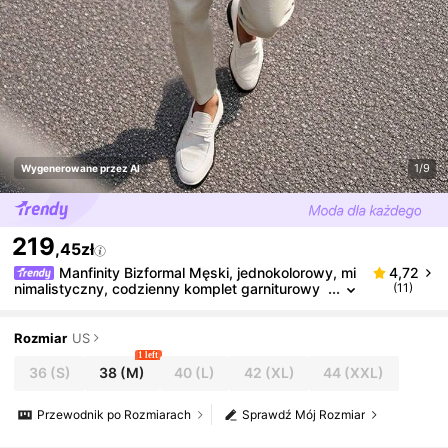
1/9
Wygenerowane przez AI
219
,45zł
Manfinity Bizformal Męski, jednokolorowy, mi
4,72
nimalistyczny, codzienny komplet garniturowy
(11)
z długim rękawem
Rozmiar
US
1 left
36
(S)
38
(M)
40
(L)
42
(XL)
44
(XXL)
Przewodnik po Rozmiarach
Sprawdź Mój Rozmiar