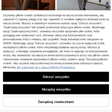
4
Używamy plików cookie i podobnych technologii na naszej stronie internetowej, aby
zapewnić Ci żądaną usługę oraz aby zapewnić Ci możliwie najlepsze doświadczenie na
Caelus
naszej stronie. Możesz w dowolnym momencie wybrać opcję "Odrzuć wszystko",
5
Męski zestaw garnituru business ca
"Zaakceptuj wszystko" lub ustawić preferencje dotyczące plików cookie. Wybierając
sual 3 części, obejmuje marynarkę,
351
Officeau
opcję "Zaakceptuj wszystko", ustawimy wszystkie opcjonalne pliki cookie, które
,75zł
spodnie i kamizelkę, zestaw maryn
pomagają nam analizować ruch, oferować ulepszoną funkcjonalność oraz
Officeau męski 3-częściowy luksu
arki i spodni ślubnych dla pana mło
4-5 dni roboczych
sowy garnitur Old Money w brązow
personalizować treści i reklamy, aby uzupełnić Twoje doświadczenie zakupowe na
dego, wysokiej jakości profesjonaln
415
,87zł
ą jodełkę z tweedu, marynarka, ka
y zestaw garnituru do dojazdów
SHEIN. Wybierając opcję "Odrzuć wszystko", zezwolisz na użycie wyłącznie ściśle
mizelka i spodnie, do biznesu, na fo
niezbędnych plików cookie, które umożliwiają działanie naszej strony. Możesz je
rmalne okazje, wieczorne wyjścia i
wyłączyć, zmieniając ustawienia przeglądarki, ale może to wpłynąć na funkcjonowanie
ślub
strony. Aby dowiedzieć się więcej na temat wykorzystywanych przez nas plików cookie
i dostosować ustawienia opcjonalnych plików cookie, wybierz opcję "Zarządzaj plikami
cookie". Aby uzyskać więcej informacji na temat przetwarzania zebranych danych,
kliknij tutaj,
aby zapoznać się z naszą Polityką Prywatności.
Odrzuć wszystko
Akceptuj wszystko
Zarządzaj ciasteczkami
DODAJ DO KOSZYKA