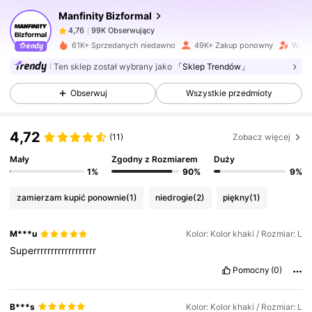
Manfinity Bizformal
99K Obserwujący
4,76
61K+ Sprzedanych niedawno
49K+ Zakup ponowny
Wzros
Ten sklep został wybrany jako
「Sklep Trendów」
99K Obserwujący
4,76
Obserwuj
Wszystkie przedmioty
99K Obserwujący
4,76
4,72
(11)
Zobacz więcej
Mały
Zgodny z Rozmiarem
Duży
99K Obserwujący
4,76
1%
90%
9%
zamierzam kupić ponownie
(1)
niedrogie
(2)
piękny
(1)
99K Obserwujący
4,76
M***u
Kolor: Kolor khaki / Rozmiar: L
Superrrrrrrrrrrrrrrrrr
99K Obserwujący
4,76
Pomocny
(0)
B***s
Kolor: Kolor khaki / Rozmiar: L
99K Obserwujący
4,76