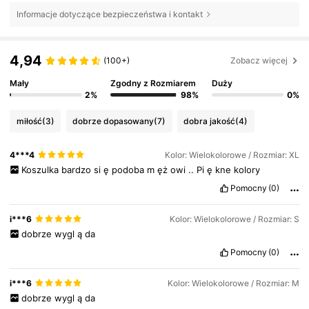
Informacje dotyczące bezpieczeństwa i kontakt
4,94
(100+)
Zobacz więcej
Mały
Zgodny z Rozmiarem
Duży
2%
98%
0%
miłość
(3)
dobrze dopasowany
(7)
dobra jakość
(4)
4***4
Kolor: Wielokolorowe / Rozmiar: XL
Koszulka
bardzo
si
ę
podoba
m
ęż
owi
..
Pi
ę
kne
kolory
Pomocny
(0)
i***6
Kolor: Wielokolorowe / Rozmiar: S
dobrze
wygl
ą
da
Pomocny
(0)
i***6
Kolor: Wielokolorowe / Rozmiar: M
dobrze
wygl
ą
da