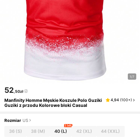
1/7
52
,50zł
Manfinity Homme Męskie Koszule Polo Guziki
4,94
(
100+
)
Guziki z przodu Kolorowe bloki Casual
Rozmiar
US
1 left
36
(S)
38
(M)
40
(L)
42
(XL)
44
(XXL)