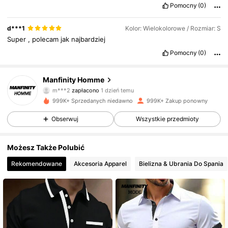
Pomocny
(0)
d***1
Kolor: Wielokolorowe / Rozmiar: S
Super
,
polecam
jak
najbardziej
Pomocny
(0)
Manfinity Homme
607K Obserwujący
4,86
m***2
zapłacono
1 dzień temu
999K+ Sprzedanych niedawno
999K+ Zakup ponowny
607K Obserwujący
4,86
Obserwuj
Wszystkie przedmioty
Możesz Także Polubić
607K Obserwujący
4,86
Rekomendowane
Akcesoria Apparel
Bielizna & Ubrania Do Spania
607K Obserwujący
4,86
607K Obserwujący
4,86