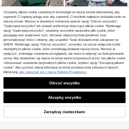
10
Używamy plików cookie i podobnych technologii na naszej stronie internetowej, aby
Zaoszczędź 0,74zł
zapewnić Ci żądaną usługę oraz aby zapewnić Ci możliwie najlepsze doświadczenie na
naszej stronie. Możesz w dowolnym momencie wybrać opcję "Odrzuć wszystko",
Manfinity Homme Męska koszulka
"Zaakceptuj wszystko" lub ustawić preferencje dotyczące plików cookie. Wybierając
73
polo z paskowanym wykończenie
,26zł
-1%
VIPGATE
opcję "Zaakceptuj wszystko", ustawimy wszystkie opcjonalne pliki cookie, które
m, formalna
74,00zł
najniższa cena
pomagają nam analizować ruch, oferować ulepszoną funkcjonalność oraz
Męska koszula polo typu pullo
NEW
4-5 dni roboczych
personalizować treści i reklamy, aby uzupełnić Twoje doświadczenie zakupowe na
ver w niebiesko-białe pionowe pas
90
,69zł
ki, z połową plisowania, kołnierze
SHEIN. Wybierając opcję "Odrzuć wszystko", zezwolisz na użycie wyłącznie ściśle
m, luźna, z długim rękawem
niezbędnych plików cookie, które umożliwiają działanie naszej strony. Możesz je
wyłączyć, zmieniając ustawienia przeglądarki, ale może to wpłynąć na funkcjonowanie
strony. Aby dowiedzieć się więcej na temat wykorzystywanych przez nas plików cookie
i dostosować ustawienia opcjonalnych plików cookie, wybierz opcję "Zarządzaj plikami
cookie". Aby uzyskać więcej informacji na temat przetwarzania zebranych danych,
kliknij tutaj,
aby zapoznać się z naszą Polityką Prywatności.
Odrzuć wszystko
Akceptuj wszystko
Zarządzaj ciasteczkami
KUP TERAZ
DODAJ DO KOSZYKA
34