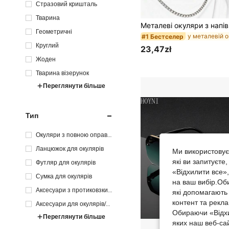
Стразовий кришталь
Тварина
Геометричні
#1 Бестселер
Круглий
23,47zł
Жоден
Тварина візерунок
Переглянути більше
Тип
Окуляри з повною оправо
ю
Ланцюжок для окулярів
Ми використовуєм
які ви запитуєте
Футляр для окулярів
«Відхилити все»
Сумка для окулярів
на ваш вибір.Об
Аксесуари з протиковзким
які допомагають 
покриттям
контент та рекл
Аксесуари для окулярів/Ак
Обираючи «Відхи
сесуари для ланцюжків дл
Переглянути більше
я окулярів
яких наш веб-са