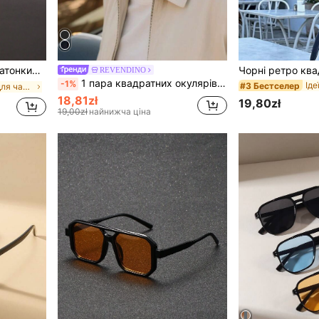
тками, худі для активного відпочинку на відкритому повітрі та подорожей
REVENDINO
1 пара квадратних окулярів унісекс, прикрашених заклепками, підходить для сімейних прогулянок, подорожей, відпустки, спорту, водіння, пляжу, музичних фестивалів, повсякденного одягу, літніх аксесуарів, свят, елегантного стилю, вуличної моди, спорту, вечірок, активного відпочинку, вуличного стилю, риболовлі, шкільного стилю
-1%
#3 Бестселер
Ідеї вбрання для чаювання Чоловічі окуляри
18,81zł
19,80zł
19,00zł
найнижча ціна