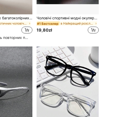
3 пари чоловічих багатоколірних ретро модних окулярів, класичні літні вуличні сонцезахисні окуляри для пляжу, відпочинку та подорожей на відкритому повітрі
Чоловічі спортивні модні окуляри, зручні легкі квадратні оправи повсякденні окуляри, ідеальний вибір для подарунка
у готичних чоловічих окулярах та аксесуарах для ок
в Найкращий розслаблений розкішний стиль Чоловічі
#1 Бестселер
19,80zł
Високий рівень повторних покупців