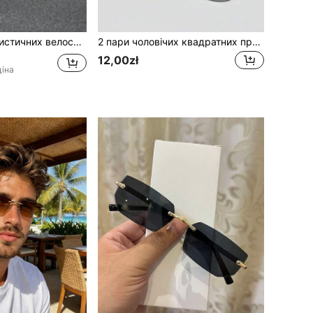
панк хіп-хоп спортивні окуляри для водіння, щоденних прогулянок і походів
2 пари чоловічих квадратних прозорих окулярів чорного кольору з декором у вигляді заклепок, підходять для школи, аксесуари для чоловічих окулярів
12,00zł
іна