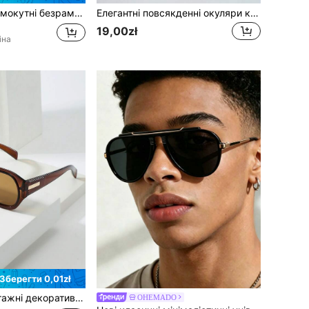
Нові унісекс прямокутні безрамкові прецизійно різьблені металеві модні окуляри, універсальні елегантні окуляри, що підходять для повсякденного життя, вуличної фотографії, світських заходів, бізнесу, поїздок на роботу та подорожей
Елегантні повсякденні окуляри контрастного кольору підходять для чоловіків та жінок для відпочинку та дозвілля
19,00zł
іна
Зберегти 0,01zł
1 шт. унісекс вінтажні декоративні окуляри з подвійним містком, овальна оправа з PC, високоякісні, персоналізовані, у мінімалістичному модному стилі, для подорожей, відпочинку, вечірок, пляжу та щоденного носіння
OHEMADO