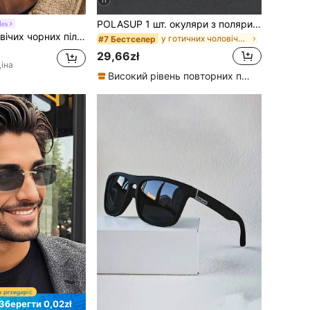
11
POLASUP 1 шт. окуляри з поляризаційними лінзами в класичному стилі для подорожей і походів, для водіння та риболовлі, червоного кольору, з червоними заклепками, силіконовими амортизуючими протиковзкими накладками на дужки, модні вуличні окуляри на всі сезони для чоловіків і жінок, стімпанк, панк, портативні, вінтажні, класичні, трендові, з футляром для окулярів із PU
es
вою з ПК у ретро-стилі з подвійним мостом, повсякденні модні окуляри
у готичних чоловічих окулярах та аксесуарах для ок
#7 Бестселер
29,66zł
іна
Високий рівень повторних покупців
Зберегти 0,02zł