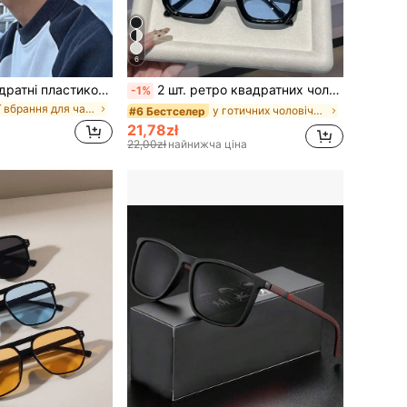
6
Чорні ретро квадратні пластикові модні сонцезахисні окуляри для чоловіків і жінок, класичні декоративні для вулиці, подорожей, пляжу, відпустки, повсякденного носіння, літнього захисту від сонця, затінення, водіння, анти-УФ окуляри
2 шт. ретро квадратних чоловічих модних окулярів, маленька оправа, для вулиці, щоденного носіння, фото, велоспорту, пляжу, відпустки, подарунка, вечірки, Різдва, естетика Y2K
-1%
Ідеї вбрання для чаювання Чоловічі окуляри
у готичних чоловічих окулярах та аксесуарах для ок
#6 Бестселер
21,78zł
22,00zł
найнижча ціна