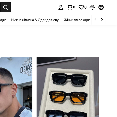
0
0
я. Press Enter to select.
одяг
Нижня білизна & Одяг для сну
Жінки плюс одяг
Краса та здор