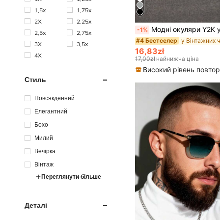
1,5x
1,75x
2X
2.25x
Модні окуляри Y2K у квадратній оправі для чоловіків, повсякденні окуляри для вечірок, пляжного відпочинку, подорожей 
-1%
2,5x
2,75x
#4 Бестселер
3X
3,5x
16,83zł
4X
17,00zł
найнижча ціна
Стиль
Повсякденний
Елегантний
Бохо
Милий
Вечірка
Вінтаж
Переглянути більше
Деталі