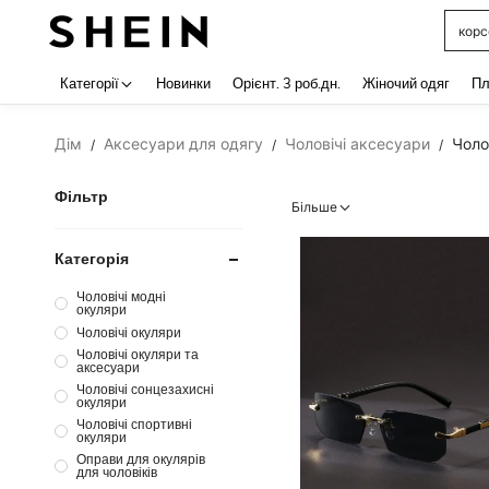
корс
Use up 
Категорії
Новинки
Орiєнт. 3 роб.дн.
Жіночий одяг
Пл
Дім
Аксесуари для одягу
Чоловічі аксесуари
Чоло
/
/
/
Фільтр
Більше
Категорія
Чоловічі модні
окуляри
Чоловічі окуляри
Чоловічі окуляри та
аксесуари
Чоловічі сонцезахисні
окуляри
Чоловічі спортивні
окуляри
Оправи для окулярів
для чоловіків