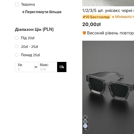
Тварина
Переглянути більше
#10 Бестселер
20,00zł
Діапазон Цін (PLN)
Під 20zł
20zł - 25zł
Понад 25zł
Хв:
Макс:
Ok
19