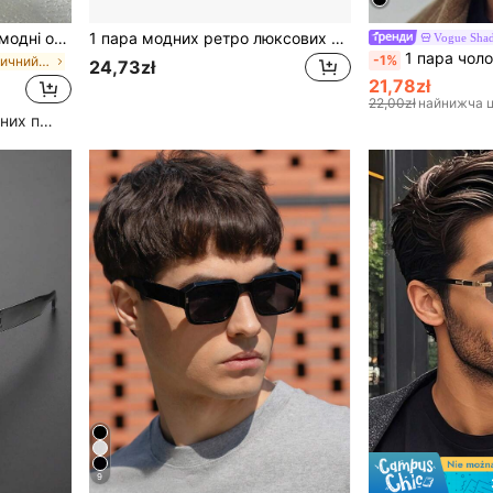
1/2/3/5 шт. унісекс чорні модні окуляри без оправи Y2K з маленькою рамкою для літа, пляжу та водіння
1 пара модних ретро люксових окулярів преміумкласу унісекс, матеріал TR, прозорі, для перегляду телевізора в приміщенні, геймінгу, роботи за комп'ютером, щоденних поїздок, захисні, богемний стиль, на всі сезони
Vogue Shad
1 пара чоловічих чорних пілотних окулярів з опра
-1%
в Мінімалістичний вуличний одяг Чоловічі окуляри т
24,73zł
21,78zł
22,00zł
найнижча ц
Високий рівень повторних покупців
9