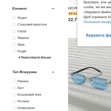
браузера, але ц
cookie, які ми в
Елемент
«Керувати файла
#9 Бестселер
Щоб отримати бі
Жоден
22,77zł
Політикою конфі
Стразовий кришталь
Серце
Керувати фа
Тварина
Зірка
Різдво
Переглянути більше
Тип Візерунка
Рівнина
Лист
Кольоровий блок
Рослини
Геометричні