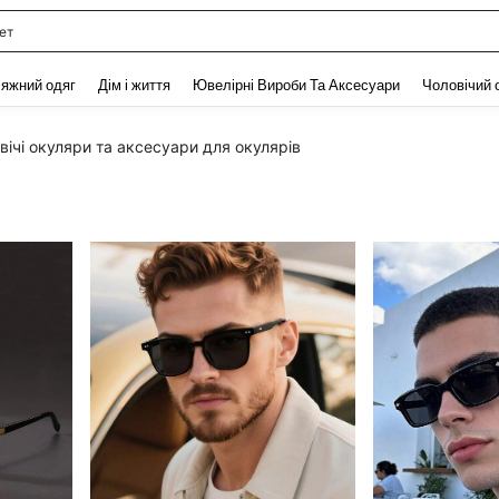
ет
and down arrow keys to navigate search Нещодавно шукали and Пошук Відкритт
яжний одяг
Дім і життя
Ювелірні Вироби Та Аксесуари
Чоловічий 
вічі окуляри та аксесуари для окулярів