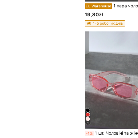
1 пара чоловічих квадратних пластикових оправ класичних сірих окулярів, підходить для в
EU Warehouse
19,80zł
4-5 робочих днів
4
1 шт. Чоловічі та жіночі модні пляжні літні квадратні оправи універсальні окуляри для щоденного носіння та фотографії елегантні сонцезахисні аксесуари пляжні аксесуари окуляри сонцезахисні окуляри виглядає вуличний стиль та костюм для светра, куртки, толстовки з капюшоном, шкіряних ш
-1%