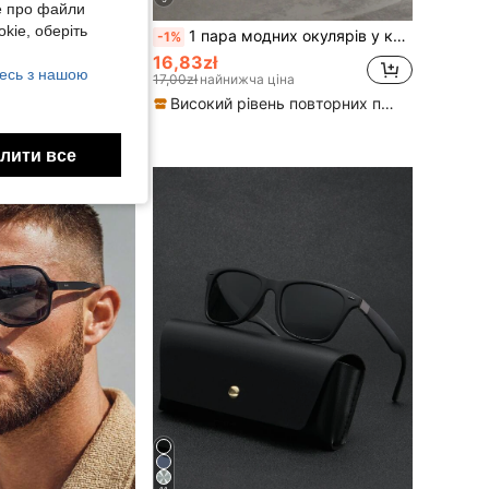
е про файли
kie, оберіть
1 шт. чоловічі геометричний візерунок пластикові повнокадрові чорні мінімалістичні сучасні прозорі окуляри, повсякденне життя читання ігор телевізор проти втоми очей прозорі окуляри аксесуар
1 пара модних окулярів у квадратній оправі в стилі Y2K, ідеально підходять для щоденного повсякденного образу та фотографії, ідеальний аксесуар для пляжного одягу, створюючи вуличний образ, підходять для поєднання зі светрами, куртками, худі, легінсами та штанами-карго, демонструючи богемний стиль, ідеально підходять для літнього пляжного відпочинку, активного відпочинку на свіжому повітрі та подорожей.
-1%
16,83zł
есь з нашою
17,00zł
найнижча ціна
ік тому
Високий рівень повторних покупців
ців
лити все