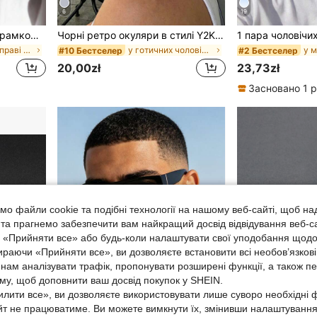
6
19
Металеві окуляри з напіврамкою на брові, ретро-панк вуличний стиль, для фото, подорожей, вечірок, щоденного носіння, риболовлі, катання на лижах, подарунок
Чорні ретро окуляри в стилі Y2K з маленькою оправою з хрестом, модні окуляри, пластикові вуличні модні щоденні декоративні окуляри, підходять для чоловіків та жінок
у металевій оправі чоловічі окуляри та аксесуари д
у готичних чоловічих окулярах та аксесуарах для ок
#10 Бестселер
#2 Бестселер
20,00zł
23,73zł
Засновано 1 р
о файли cookie та подібні технології на нашому веб-сайті, щоб на
, та прагнемо забезпечити вам найкращий досвід відвідування веб-с
, «Прийняти все» або будь-коли налаштувати свої уподобання щодо
ираючи «Прийняти все», ви дозволяєте встановити всі необов’язкові
нам аналізувати трафік, пропонувати розширені функції, а також п
аму, щоб доповнити ваш досвід покупок у SHEIN.
лити все», ви дозволяєте використовувати лише суворо необхідні ф
йт не працюватиме. Ви можете вимкнути їх, змінивши налаштуванн
9