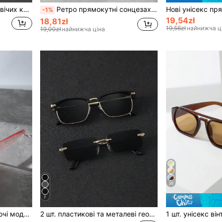
икористання на вулиці, щоденного носіння та подорожей
Ретро прямокутні сонцезахисні окуляри в оправі, пластикові, модні, класичні, прикраса для відпочинку на свіжому повітрі, пляжний відпочинок, захист від ультрафіолету
-1%
19,54zł
18,81zł
19,56zł
найнижча ц
19,00zł
найнижча ціна
36
7
танів та штанів-карго 2kfestival для літнього пляжного відпочинку, відпочинку на природі, подорожей
2 шт. пластикові та металеві геометричні класичні сучасні мінімалістичні чоловічі сонцезахисні окуляри із захистом від ультрафіолету, підходять для щоденного водіння, кемпінгу, тропічного пляжного відпочинку, активного відпочинку на свіжому повітрі, прогулянок, модний аксесуар