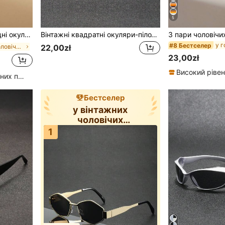
5
 відкритому повітрі та повсякденних образів
Вінтажні квадратні окуляри-пілоти в пластиковій оправі, унісекс
#8 Бестселер
у готичних чоловічих окулярах та аксесуарах для ок
22,00zł
23,00zł
Високий рівень повторних покупців
Бестселер
у вінтажних
чоловічих
сонцезахисних
1
окулярах