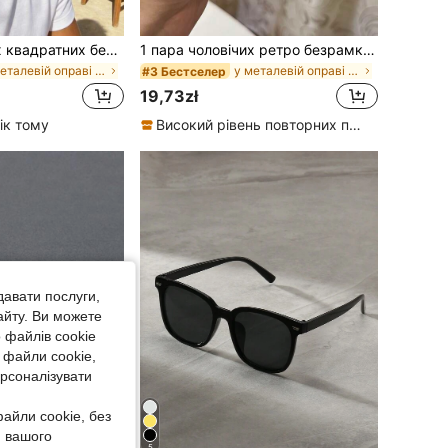
1 пара чоловічих квадратних безрамних коричневих окулярів у ретро-стилі з плоским верхом, підходять для відпочинку на свіжому повітрі, походів, пляжних вечірок та інших літніх пляжних канікул, активного відпочинку на свіжому повітрі та подорожей
1 пара чоловічих ретро безрамкових квадратних чорних модних окулярів у стилі Y2K для щоденного носіння та стритстайлу
у металевій оправі чоловічі окуляри та аксесуари д
у металевій оправі чоловічі окуляри та аксесуари д
#3 Бестселер
19,73zł
ік тому
Високий рівень повторних покупців
давати послуги,
айту. Ви можете
 файлів cookie
 файли cookie,
ерсоналізувати
айли cookie, без
я вашого
5