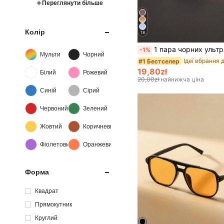
Переглянути більше
Колір
18
1 пара чорних ультратонких окулярів без оправи у стилі Y2K, підходять для літнього пляжу, водіння та інших випадків, ідеальний аксесуар для пляжного кежуал, вуличного стилю, чудовий вибір для поєднання зі светрами, кур
-1%
Мульти
Чорний
#1 Бестселер
19,80zł
Білий
Рожевий
20,00zł
найнижча ціна
Синій
Сірий
Червоний
Зелений
Жовтий
Коричневий
Фіолетовий
Оранжевий
Форма
Квадрат
Прямокутник
Круглий