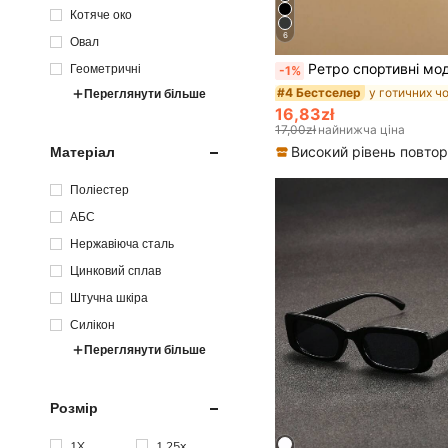
Котяче око
6
Овал
Ретро спортивні модні окуляри Y2K, вуличний стиль, сонцезахисні окуляри для водіння, подорожей та пляжу, для відпочинку на
Геометричні
-1%
#4 Бестселер
Переглянути більше
16,83zł
17,00zł
найнижча ціна
Матеріал
Поліестер
АБС
Нержавіюча сталь
Цинковий сплав
Штучна шкіра
Силікон
Переглянути більше
Розмір
1X
1,25x