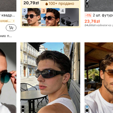
20,79zł
100+ продано
4
2
3
4
на відкритому повітрі та шкільного образу
2 шт. футуристичних велосипедних окулярів Y2K, унісекс 
-1%
23,76zł
у Вінтажних чоловічих окулярах та аксесуарах для о
24,00zł
найнижча ц
Високий рівень повторних покупців