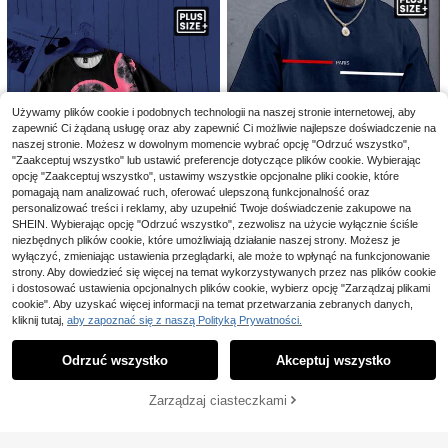
ystyczny
9
Zaoszczędź 43,86zł
Zaoszczędź 28,33zł
Manfinity Homme Męsk
Magazyn UE
42
a koszula casual plus size, jednokol
Nowość w dużym rozmi
,14zł
-51%
Magazyn UE
orowa, zapinana na guziki, z kiesze
arze, męska koszulka z krótkim ręk
86,00zł
najniższa cena
Używamy plików cookie i podobnych technologii na naszej stronie internetowej, aby
#2 Bestsellery
w Wiosna/Lato Koszulki męskie w dużych rozmiarach
nią, z krótkim rękawem, formalna
awem w stylu wakacyjnym, z nadru
4-5 dni roboczych
zapewnić Ci żądaną usługę oraz aby zapewnić Ci możliwie najlepsze doświadczenie na
28
,42zł
-49%
kiem, wygodna i przewiewna, ideal
naszej stronie. Możesz w dowolnym momencie wybrać opcję "Odrzuć wszystko",
56,75zł
najniższa cena
na na lato
"Zaakceptuj wszystko" lub ustawić preferencje dotyczące plików cookie. Wybierając
4-5 dni roboczych
opcję "Zaakceptuj wszystko", ustawimy wszystkie opcjonalne pliki cookie, które
pomagają nam analizować ruch, oferować ulepszoną funkcjonalność oraz
personalizować treści i reklamy, aby uzupełnić Twoje doświadczenie zakupowe na
SHEIN. Wybierając opcję "Odrzuć wszystko", zezwolisz na użycie wyłącznie ściśle
niezbędnych plików cookie, które umożliwiają działanie naszej strony. Możesz je
wyłączyć, zmieniając ustawienia przeglądarki, ale może to wpłynąć na funkcjonowanie
strony. Aby dowiedzieć się więcej na temat wykorzystywanych przez nas plików cookie
Manfinity Homme Męż
Magazyn UE
czyźni plus size Rozmiar Luźny kró
i dostosować ustawienia opcjonalnych plików cookie, wybierz opcję "Zarządzaj plikami
SHEIN Męskie koszulki z krótkim r
64
,35zł
j Opuszczane ramiona Koszulka Z
cookie". Aby uzyskać więcej informacji na temat przetwarzania zebranych danych,
ękawem i okrągłym dekoltem w kol
13 Left
Nadruk z napisem
orze czarnym z nadrukiem liter i m
kliknij tutaj,
aby zapoznać się z naszą Polityką Prywatności.
4-5 dni roboczych
Pokaż podobne produkty w magazynie
Zobacz Wszystko
58
otyli w dużych rozmiarach
,65zł
Odrzuć wszystko
Akceptuj wszystko
Przepraszamy ten produkt został wyprzedany.
Zarządzaj ciasteczkami
WYPRZEDANY