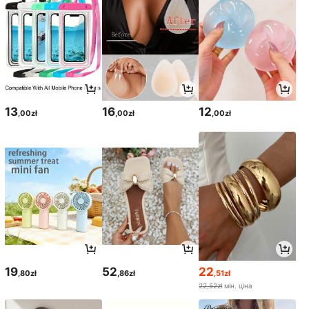
13
16
12
,00zł
,00zł
,00zł
19
52
22
,80zł
,86zł
,51zł
22,52zł
мін. ціна