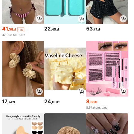
41
22
53
,58zł
,40zł
,71zł
-1%
42,00zł
мін. ціна
17
24
8
,74zł
,00zł
,66zł
8,67zł
мін. ціна