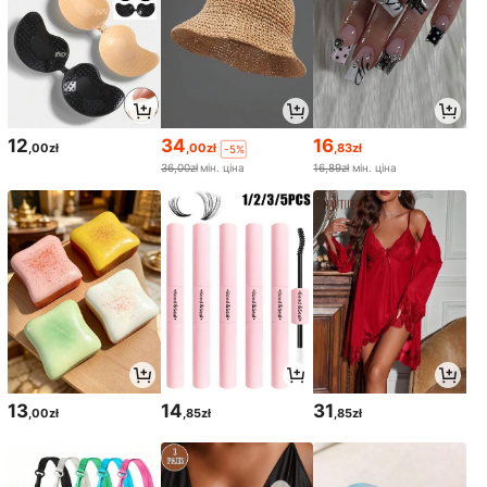
12
34
16
,00zł
,00zł
,83zł
-5%
36,00zł
мін. ціна
16,89zł
мін. ціна
13
14
31
,00zł
,85zł
,85zł