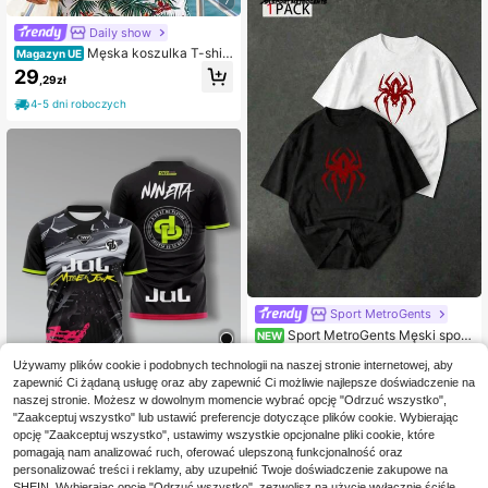
7
Daily show
Męska koszulka T-shir
Magazyn UE
t, luźna, bezrękawna kamizelka z o
29
,29zł
krągłym dekoltem na lato, uniwersa
lna, dopasowana, orzeźwiająca i do
4-5 dni roboczych
dająca energii, idealna na prezent d
la męża lub chłopaka. Sport
Sport MetroGents
Sport MetroGents Męski sport
NEW
owy T-shirt casual do codziennego
43
,00zł
noszenia z nadrukiem pająka
Używamy plików cookie i podobnych technologii na naszej stronie internetowej, aby
zapewnić Ci żądaną usługę oraz aby zapewnić Ci możliwie najlepsze doświadczenie na
15
naszej stronie. Możesz w dowolnym momencie wybrać opcję "Odrzuć wszystko",
"Zaakceptuj wszystko" lub ustawić preferencje dotyczące plików cookie. Wybierając
Zaoszczędź 0,26zł
opcję "Zaakceptuj wszystko", ustawimy wszystkie opcjonalne pliki cookie, które
pomagają nam analizować ruch, oferować ulepszoną funkcjonalność oraz
KOVSEE Bluza kulturalna z motywe
m LUL, modna, szybkoschnąca blu
personalizować treści i reklamy, aby uzupełnić Twoje doświadczenie zakupowe na
34
,39zł
34,65zł
najniższa cena
za dla fanów, odpowiednia do upra
SHEIN. Wybierając opcję "Odrzuć wszystko", zezwolisz na użycie wyłącznie ściśle