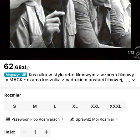
1/12
62
,68zł
Koszulka w stylu retro filmowym z wzorem filmowy
Magazyn UE
m MACK - czarna koszulka z nadrukiem postaci filmowej,
z krótkim rękawem, zwykła odzież sportowa, nadaje się d
o prania w pralce, styl uliczny, tkanina lekko elastyczna, rozmia
r plus size.
Rozmiar
S
M
L
XL
XXL
XXXL
Przewodnik po Rozmiarach
Sprawdź Mój Rozmiar
Ilość: