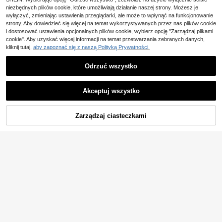
wiania sportu, zajęć grupowych i n
niezbędnych plików cookie, które umożliwiają działanie naszej strony. Możesz je
oszenia na co dzień, czarna, letnia
wyłączyć, zmieniając ustawienia przeglądarki, ale może to wpłynąć na funkcjonowanie
strony. Aby dowiedzieć się więcej na temat wykorzystywanych przez nas plików cookie
i dostosować ustawienia opcjonalnych plików cookie, wybierz opcję "Zarządzaj plikami
cookie". Aby uzyskać więcej informacji na temat przetwarzania zebranych danych,
kliknij tutaj,
aby zapoznać się z naszą Polityką Prywatności.
Odrzuć wszystko
Akceptuj wszystko
30
Gym Rark Męska, sport
Magazyn UE
owa koszulka z nadrukiem pająka,
39
Zarządzaj ciasteczkami
,00zł
KUP TERAZ
okrągłym dekoltem i krótkim rękaw
DODAJ DO KOSZYKA
em, letnia, rozciągliwa w czterech
4-5 dni roboczych
kierunkach, lekka, odprowadzająca
pot, podkreślająca sylwetkę, bezsz
wowa konstrukcja, dopasowany kr
ój do ćwiczeń, kompresyjna koszul
ka sportowa, koszulka kompresyjn
GymBeat
a męska, koszulka na siłownię
GymBeat Męski casualowy sporto
wy T-shirt fitness z nadrukiem, ragl
18 Left
anowe krótkie rękawy, na siłownię
46
,00zł