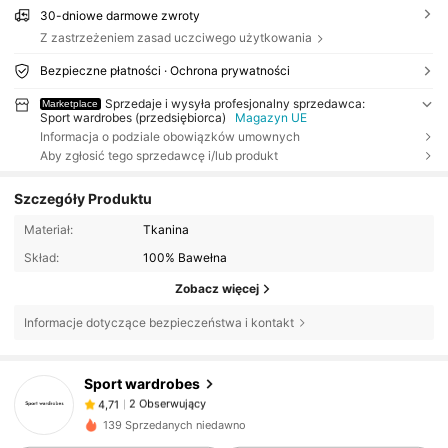
30-dniowe darmowe zwroty
Z zastrzeżeniem zasad uczciwego użytkowania
Bezpieczne płatności · Ochrona prywatności
Sprzedaje i wysyła profesjonalny sprzedawca:
Marketplace
Sport wardrobes (przedsiębiorca)
Magazyn UE
Informacja o podziale obowiązków umownych
Aby zgłosić tego sprzedawcę i/lub produkt
Szczegóły Produktu
Materiał:
Tkanina
Skład:
100% Bawełna
Zobacz więcej
Informacje dotyczące bezpieczeństwa i kontakt
2 Obserwujący
4,71
Sport wardrobes
2 Obserwujący
4,71
m***2
zaobserwował(-a)
1 dzień temu
2 Obserwujący
4,71
139 Sprzedanych niedawno