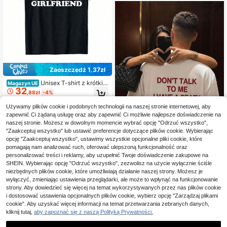
Zaoszczędź 1,37zł
Unisex T-shirt z krótkim
Magazyn UE
32
rękawem z napisem Girlfriend Love
,88zł
-4%
Text
34,25zł
najniższa cena
4-5 dni roboczych
Używamy plików cookie i podobnych technologii na naszej stronie internetowej, aby
zapewnić Ci żądaną usługę oraz aby zapewnić Ci możliwie najlepsze doświadczenie na
naszej stronie. Możesz w dowolnym momencie wybrać opcję "Odrzuć wszystko",
"Zaakceptuj wszystko" lub ustawić preferencje dotyczące plików cookie. Wybierając
opcję "Zaakceptuj wszystko", ustawimy wszystkie opcjonalne pliki cookie, które
pomagają nam analizować ruch, oferować ulepszoną funkcjonalność oraz
Nie odzywaj się do mni
Magazyn UE
e, mam szaloną dziewczynę - zaba
personalizować treści i reklamy, aby uzupełnić Twoje doświadczenie zakupowe na
58
,80zł
wna koszulka prezentowa dla par.
SHEIN. Wybierając opcję "Odrzuć wszystko", zezwolisz na użycie wyłącznie ściśle
niezbędnych plików cookie, które umożliwiają działanie naszej strony. Możesz je
wyłączyć, zmieniając ustawienia przeglądarki, ale może to wpłynąć na funkcjonowanie
strony. Aby dowiedzieć się więcej na temat wykorzystywanych przez nas plików cookie
i dostosować ustawienia opcjonalnych plików cookie, wybierz opcję "Zarządzaj plikami
cookie". Aby uzyskać więcej informacji na temat przetwarzania zebranych danych,
kliknij tutaj,
aby zapoznać się z naszą Polityką Prywatności.