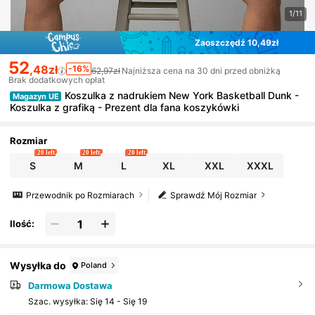
1/11
Zaoszczędź 10,49zł
52
,48zł
-16%
62,97zł
Najniższa cena na 30 dni przed obniżką
Brak dodatkowych opłat
Koszulka z nadrukiem New York Basketball Dunk -
Magazyn UE
Koszulka z grafiką - Prezent dla fana koszykówki
Rozmiar
20 left
20 left
20 left
S
M
L
XL
XXL
XXXL
Przewodnik po Rozmiarach
Sprawdź Mój Rozmiar
Ilość:
Wysyłka do
Poland
Darmowa Dostawa
Szac. wysyłka:
Się 14 - Się 19