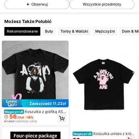
Obserwuj
Wszystkie przedmioty
Możesz Także Polubić
Rekomendowane
Buty
Torby & Walizki
Mężczyźni
Dom
Zaoszczędź 11,22zł
Koszulka z grafiką ASA
Magazyn UE
56
P Rocky'ego, uniwersalna koszulka
,13zł
-16%
z okazji koncertu rapowego
67,35zł
najniższa cena
Koszulka unisex z krótk
Magazyn UE
im rękawem i zabawnymi nadruka