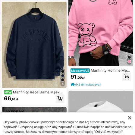
Manfinity Homme Męsk
Magazyn UE
a bluza z nadrukiem niedźwiedzia,
91
,00zł
z długim rękawem i okrągłym dekol
tem, z nadrukiem, na wyjście, dla pr
5
4-5 dni roboczych
zyjaciół, męża, chłopaka, na preze
nt, na różową odzież uliczną, na jes
Manfinity RebelGame Męska
NEW
ień
casualowa dzianinowa bluza z dług
66
,16zł
im rękawem, elastyczna, z tłoczon
ymi literami
Używamy plików cookie i podobnych technologii na naszej stronie internetowej, aby
zapewnić Ci żądaną usługę oraz aby zapewnić Ci możliwie najlepsze doświadczenie na
naszej stronie. Możesz w dowolnym momencie wybrać opcję "Odrzuć wszystko",