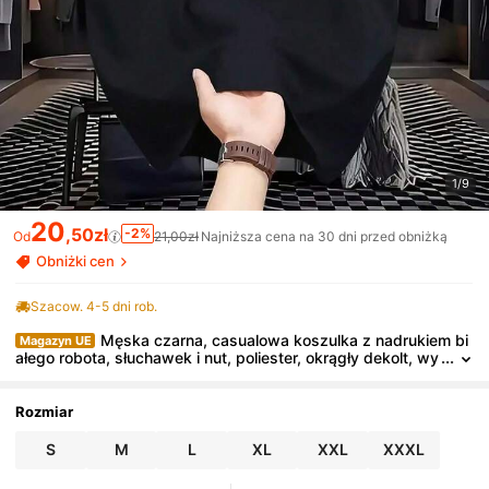
1/9
20
,50zł
-2%
Od
21,00zł
Najniższa cena na 30 dni przed obniżką
Obniżki cen
Szacow. 4-5 dni rob.
Męska czarna, casualowa koszulka z nadrukiem bi
Magazyn UE
ałego robota, słuchawek i nut, poliester, okrągły dekolt, wy
godna, nadaje się do prania w pralce, idealna na lato, grafi
ka z palmami w stylu Y2K
Rozmiar
S
M
L
XL
XXL
XXXL