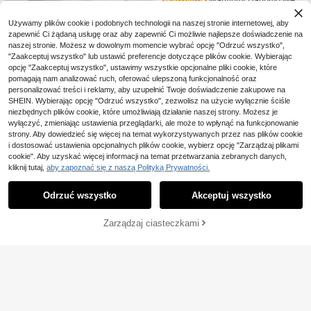
ka letnia koszulka na co dzień z op
79
1 szt. monochromatycz
Magazyn UE
,00zł
adającymi ramionami i drukowaną
na koszula z krótkim rękawem i na
Używamy plików cookie i podobnych technologii na naszej stronie internetowej, aby
#2 Bestsellery
w Cienki Koszulki męskie
grafiką, gotycki Vintage Washed, St
4-5 dni roboczych
drukiem na plecach w szkicu dober
zapewnić Ci żądaną usługę oraz aby zapewnić Ci możliwie najlepsze doświadczenie na
21
reetwear, rockowy kot grający na gi
,00zł
-12%
mana, minimalistyczny strój dla ps
naszej stronie. Możesz w dowolnym momencie wybrać opcję "Odrzuć wszystko",
tarze Retro koszula, Vintage Funny
24,00zł
najniższa cena
a, swobodny strój podróżny dla mę
"Zaakceptuj wszystko" lub ustawić preferencje dotyczące plików cookie. Wybierając
Guitar Cat T-Shirt
4-5 dni roboczych
żczyzn
opcję "Zaakceptuj wszystko", ustawimy wszystkie opcjonalne pliki cookie, które
pomagają nam analizować ruch, oferować ulepszoną funkcjonalność oraz
personalizować treści i reklamy, aby uzupełnić Twoje doświadczenie zakupowe na
SHEIN. Wybierając opcję "Odrzuć wszystko", zezwolisz na użycie wyłącznie ściśle
niezbędnych plików cookie, które umożliwiają działanie naszej strony. Możesz je
wyłączyć, zmieniając ustawienia przeglądarki, ale może to wpłynąć na funkcjonowanie
strony. Aby dowiedzieć się więcej na temat wykorzystywanych przez nas plików cookie
i dostosować ustawienia opcjonalnych plików cookie, wybierz opcję "Zarządzaj plikami
cookie". Aby uzyskać więcej informacji na temat przetwarzania zebranych danych,
kliknij tutaj,
aby zapoznać się z naszą Polityką Prywatności.
Odrzuć wszystko
Akceptuj wszystko
Zarządzaj ciasteczkami
KUP TERAZ
DODAJ DO KOSZYKA
Męska i damska koszul
Magazyn UE
ka unisex z nadrukiem japońskiej ar
11
70
,18zł
chitektury i kanji, bramami Torii i mo
T-shirt unisex "La musiq
Magazyn UE
tywem górskim, wykonana w 100%
4-5 dni roboczych
ue est mon seul aliment spirituel" –
z bawełny, miękka, niezbędna w co
21
,00zł
czarno-biały, okrągły dekolt, street
dziennym noszeniu, stylowa, na ka