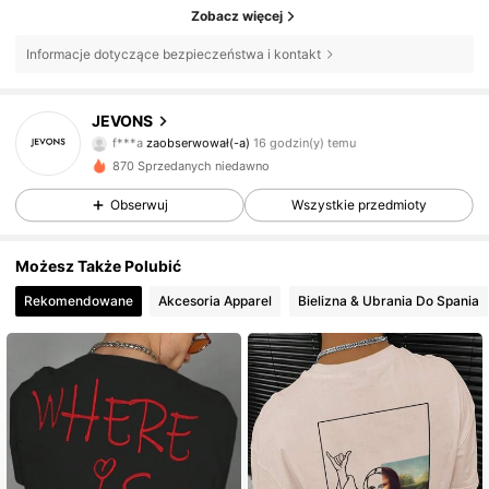
Zobacz więcej
Informacje dotyczące bezpieczeństwa i kontakt
103 Obserwujący
4,89
JEVONS
f***a
zaobserwował(-a)
16 godzin(y) temu
103 Obserwujący
4,89
870 Sprzedanych niedawno
Obserwuj
Wszystkie przedmioty
103 Obserwujący
4,89
103 Obserwujący
4,89
Możesz Także Polubić
Rekomendowane
Akcesoria Apparel
Bielizna & Ubrania Do Spania
103 Obserwujący
4,89
103 Obserwujący
4,89
103 Obserwujący
4,89
103 Obserwujący
4,89