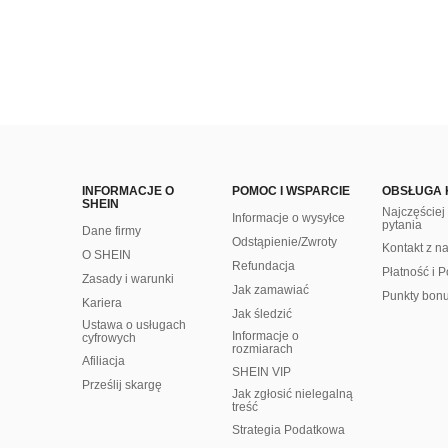
INFORMACJE O
POMOC I WSPARCIE
OBSŁUGA 
SHEIN
Najczęście
Informacje o wysyłce
pytania
Dane firmy
Odstąpienie/Zwroty
Kontakt z n
O SHEIN
Refundacja
Płatność i P
Zasady i warunki
Jak zamawiać
Punkty bon
Kariera
Jak śledzić
Ustawa o usługach
Informacje o
cyfrowych
rozmiarach
Afiliacja
SHEIN VIP
Prześlij skargę
Jak zgłosić nielegalną
treść
Strategia Podatkowa