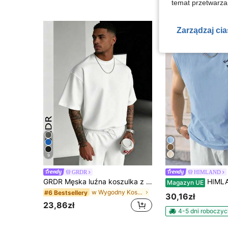
temat przetwarzan
Zarządzaj ci
9
GRDR
HIMLAND
GRDR Męska luźna koszulka z krótkim rękawem i okrągłym dekoltem, wygodna i modna
HIMLAND Męski letni dzianinowy, sw
Magazyn UE
w Wygodny Koszulki męskie
#6 Bestsellery
30,16zł
23,86zł
4-5 dni roboczyc