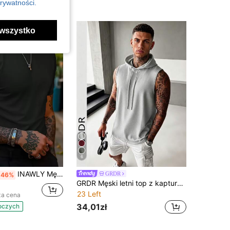
rywatności.
wszystko
6
INAWLY Męska koszulka z krótkim rękawem i okrągłym dekoltem w jednolitym kolorze, prosta i modna
GRDR
-46%
GRDR Męski letni top z kapturem w jednolitym kolorze, swobodny sportowy styl, modny i minimalistyczny do letnich strojów sportowych
23 Left
za cena
34,01zł
boczych