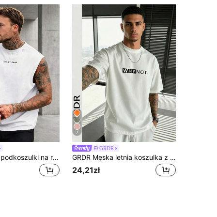
7
GRDR
GRDR Męskie podkoszulki na ramiączkach
GRDR Męska letnia koszulka z krótkim rękawem i okrągłym dekoltem, z nadrukiem i napisem, wygodna i modna
24,21zł