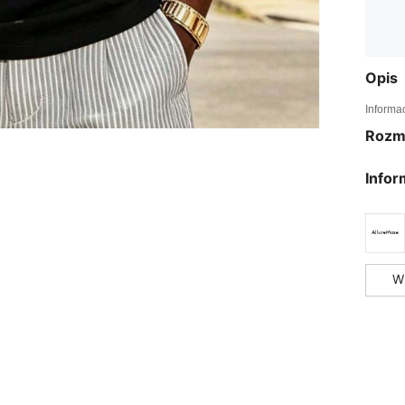
Opis
Informa
Rozm
Infor
W