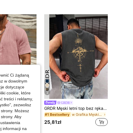
ewnić Ci żądaną
esz w dowolnym
cje dotyczące
iki cookie, które
Zaoszczędź
4
33,88zł
treści i reklamy,
AND
GRDR
stko", zezwolisz
HIMLAND Manfinity VCAY męska casualowa koszula z krótkim rękawem w jednolitym kolorze, letnia, biała lniana plażowa góra dla mężczyzn, casualowa koszula Henley z dekoltem w serek i krótkim rękawem, luźna bluzka w stylu hippie boho, lekka i oddychająca odzież do jogi dla mężczyzn, t-shirt z kołnierzykiem typu grandad w jednolitym kolorze, miękka i wygodna odzież domowa dla facetów, retro t-shirt z listwą z guzikami, męski oddychający t-shirt z dekoltem w serek o wyglądzie lnu - idealna biała koszula, męskie koszule z dekoltem w serek, koszula męska, koszula z kołnierzykiem, koszula z krótkim rękawem z połową guzików, męskie topy, letni top dla mężczyzn, wakacje, prezent na Dzień Ojca
GRDR Męski letni top bez rękawów z nadrukiem kompasu i szczytu górskiego
-44%
j strony. Możesz
w Grafika Męskie podkoszulki bez rękawów
#1 Bestsellery
 strony. Aby
za cena
25,81zł
 ustawienia
boczych
j informacji na