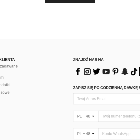
KLIENTA
ZNAJDŹ NAS NA
j zadawane
ami
odatki
ZAPISZ SIĘ PO CODZIENNĄ DAWKĘ 
usowe
PL + 48
PL + 48