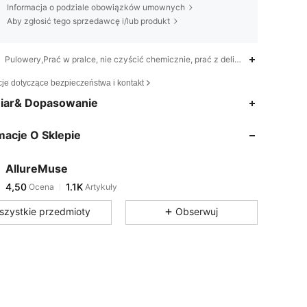
Informacja o podziale obowiązków umownych
Aby zgłosić tego sprzedawcę i/lub produkt
Pulowery,Prać w pralce, nie czyścić chemicznie, prać z delikatnym detergen
cje dotyczące bezpieczeństwa i kontakt
iar& Dopasowanie
macje O Sklepie
AllureMuse
4,50
1.1K
Ocena
Artykuły
i***4
zaobserwował(-a)
1 dzień temu
szystkie przedmioty
Obserwuj