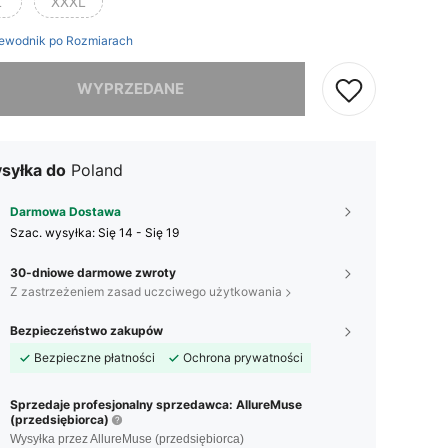
L
XXXL
ewodnik po Rozmiarach
szamy ten produkt został wyprzedany.
WYPRZEDANE
syłka do
Poland
Darmowa Dostawa
Szac. wysyłka:
Się 14 - Się 19
30-dniowe darmowe zwroty
Z zastrzeżeniem zasad uczciwego użytkowania
Bezpieczeństwo zakupów
Bezpieczne płatności
Ochrona prywatności
Sprzedaje profesjonalny sprzedawca: AllureMuse
(przedsiębiorca)
Wysyłka przez AllureMuse (przedsiębiorca)