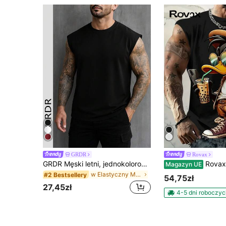
GRDR
Rovax
GRDR Męski letni, jednokolorowy, luźny, swobodny top bez rękawów z okrągłym dekoltem
Rovax Męski top na ramiączkach w
Magazyn UE
w Elastyczny Męskie podkoszulki bez rękawów
#2 Bestsellery
54,75zł
27,45zł
4-5 dni roboczyc