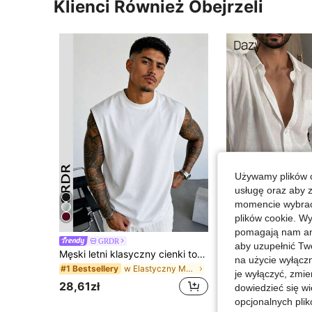
Klienci Również Obejrzeli
Używamy plików c
usługę oraz aby 
13
momencie wybrać 
plików cookie. Wy
Zaos
pomagają nam ana
GRDR
Dazy Men
aby uzupełnić Tw
Męski letni klasyczny cienki top bez rękawów z okrągłym dekoltem w jednolitym kolorze GRDR, odpowiedni do sportu, fitnessu i na co dzień
DAZY 
Magazyn UE
-3%
na użycie wyłączn
w Elastyczny Męskie podkoszulki bez rękawów
#1 Bestsellery
14 Left
je wyłączyć, zmie
94,81zł
28,61zł
dowiedzieć się w
98,00zł
najniższa ce
opcjonalnych plik
4-5 dni roboczyc