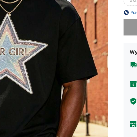
XX
Prz
Przepra
Wy