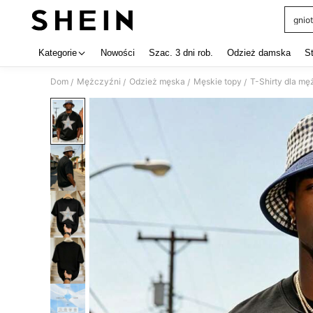
gniot
Use up 
Kategorie
Nowości
Szac. 3 dni rob.
Odzież damska
S
Dom
Mężczyźni
Odzież męska
Męskie topy
T-Shirty dla m
/
/
/
/