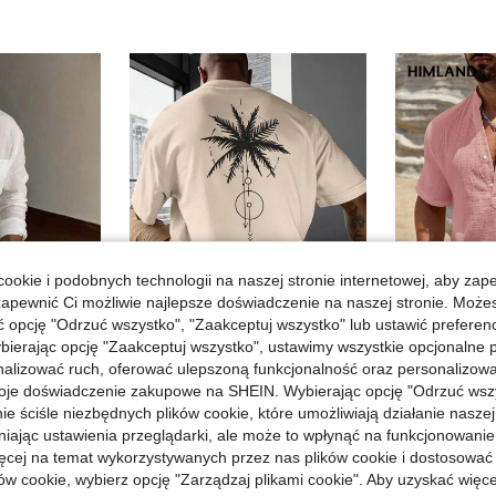
ookie i podobnych technologii na naszej stronie internetowej, aby zap
zapewnić Ci możliwie najlepsze doświadczenie na naszej stronie. Moż
7
opcję "Odrzuć wszystko", "Zaakceptuj wszystko" lub ustawić preferen
bierając opcję "Zaakceptuj wszystko", ustawimy wszystkie opcjonalne pl
Zaoszczędź
zczędź 3,19zł
24,86zł
lizować ruch, oferować ulepszoną funkcjonalność oraz personalizować 
Manfinity LEGND
HIML
oje doświadczenie zakupowe na SHEIN. Wybierając opcję "Odrzuć wszy
Męska koszula z krótkim rękawem w stylu ulicznym w kolorze białym
Manfinity LEGND Męska luźna koszulka z krótkim rękawem i opadającymi ramionami, z nadrukiem w kształcie drzewa kokosowego i geometrycznym wzorem, letnia koszulka plażowa w stylu wakacyjnym, męska, beżowa koszulka z grafiką, męska koszulka letnia, męska, beżowa koszulka z grafiką, męska koszulka z motywem palmy, świąteczna
Magazyn UE
-46%
Magazyn UE
ie ściśle niezbędnych plików cookie, które umożliwiają działanie nasze
42,12zł
w Tkanina Koszulki męskie
#8 Bestsellery
niając ustawienia przeglądarki, ale może to wpłynąć na funkcjonowanie
76,00zł
najniżs
28,08zł
ięcej na temat wykorzystywanych przez nas plików cookie i dostosować
na
52,94zł
najniższa cena
4-5 dni ro
ów cookie, wybierz opcję "Zarządzaj plikami cookie". Aby uzyskać więce
h
4-5 dni roboczych