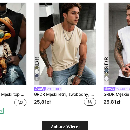
14
GRDR
GRDR
 stylu hip-hop z nadrukiem graficznym w motywy kreskówkowe
GRDR Męski letni, swobodny, bezrękawnik z okrągłym dekoltem
25,81zł
25,81zł
h
Zobacz Więcej