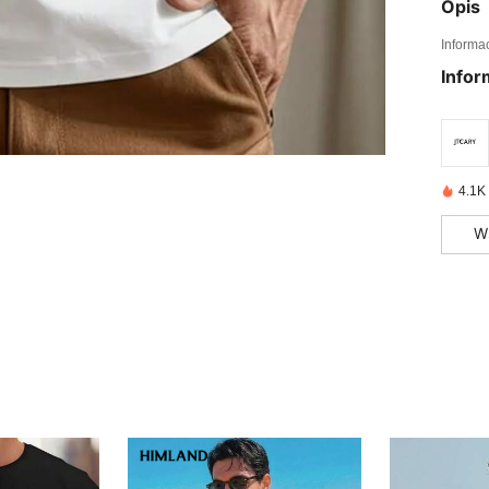
Opis
Informa
Infor
4.1K
W