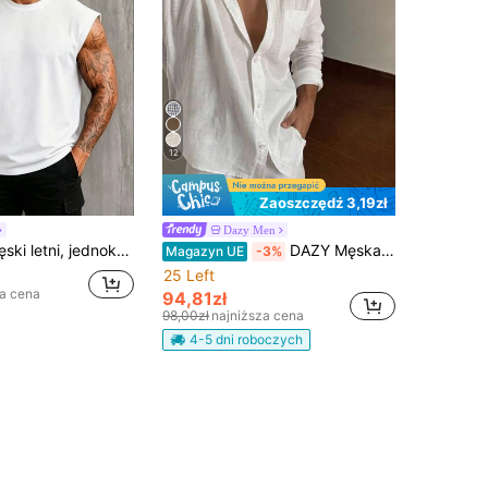
12
Zaoszczędź 3,19zł
Dazy Men
olorowy, luźny, swobodny top z okrągłym dekoltem
DAZY Męska koszula z krótkim rękawem w stylu ulicznym w kolorze białym
Magazyn UE
-3%
25 Left
za cena
94,81zł
98,00zł
najniższa cena
4-5 dni roboczych