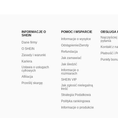
INFORMACJE O
POMOC I WSPARCIE
OBSŁUGA 
SHEIN
Najczęście
Informacje o wysyłce
pytania
Dane firmy
Odstąpienie/Zwroty
Kontakt z n
O SHEIN
Refundacja
Płatność i P
Zasady i warunki
Jak zamawiać
Punkty bon
Kariera
Jak śledzić
Ustawa o usługach
Informacje o
cyfrowych
rozmiarach
Afiliacja
SHEIN VIP
Prześlij skargę
Jak zgłosić nielegalną
treść
Strategia Podatkowa
Polityka rankingowa
Informacje o produkcie