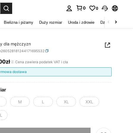
0
0
duj. Press Enter to select.
Bielizna i piżamy
Duży rozmiar
Uroda i zdrowie
Dzieci
Buty
D
ty dla mężczyzn
m260528181244171695532
00zł
ICE AND AVAILABILITY
Cena zawiera podatek VAT i cła
rmowa dostawa
iar
M
L
XL
XXL
L
szamy ten produkt został wyprzedany.