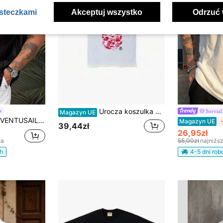
asteczkami
Akceptuj wszystko
Odrzuć 
Urocza koszulka z nadrukiem w stylu kreskówkowym, miękka bawełniana bluzka z okrągłym dekoltem, klasyczny letni top w stylu preppy.
Sorvial
Magazyn UE
VENTUSAIL Męska koszula z krótkim rękawem z siateczki żakardowej, półprzezroczysta, letnia, hawajska, luźna, zapinana na guziki, przezroczysta, gładka, czarna, wakacyjna, plażowa, świąteczna
Magazyn UE
39,44zł
26,95zł
na
55,00zł
najniżs
h
4-5 dni ro