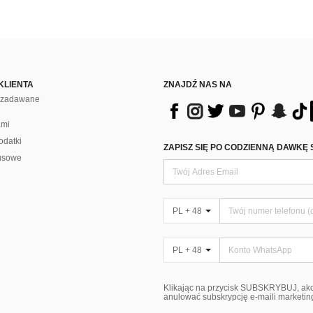
KLIENTA
ZNAJDŹ NAS NA
j zadawane
ami
odatki
ZAPISZ SIĘ PO CODZIENNĄ DAWKĘ 
usowe
PL + 48
PL + 48
Klikając na przycisk SUBSKRYBUJ, ak
anulować subskrypcję e-maili marketi