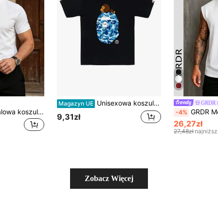
Unisexowa koszulka z czystej bawełny z nadrukiem w niebieski kamuflaż w stylu retro, idealna na lato. Klasyczny styl miejski.
GRDR
Magazyn UE
Męska letnia casualowa koszulka polo z krótkim rękawem, gładka, zapinana na guziki, do codziennych dojazdów, odpowiednia do golfa i sportu, czarna
GRDR Męski letni, jednok
-4%
9,31zł
26,27zł
27,48zł
najniżs
Zobacz Więcej