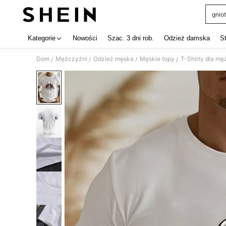
gniot
Use up 
Kategorie
Nowości
Szac. 3 dni rob.
Odzież damska
S
Dom
Mężczyźni
Odzież męska
Męskie topy
T-Shirty dla m
/
/
/
/