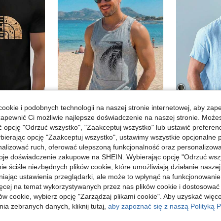
ookie i podobnych technologii na naszej stronie internetowej, aby zap
6
zapewnić Ci możliwie najlepsze doświadczenie na naszej stronie. Moż
oszulki T-shirt
Męska casu
HIMLAND
Magazyn UE
opcję "Odrzuć wszystko", "Zaakceptuj wszystko" lub ustawić preferen
HIMLAND Męski top na ramiączkach z tropikalnym nadrukiem, wakacyjny, prezent na Dzień Ojca, piłka nożna
Magazyn UE
-48%
66,00zł
bierając opcję "Zaakceptuj wszystko", ustawimy wszystkie opcjonalne pl
24,96zł
lizować ruch, oferować ulepszoną funkcjonalność oraz personalizować 
h
4-5 dni ro
48,00zł
najniższa cena
oje doświadczenie zakupowe na SHEIN. Wybierając opcję "Odrzuć wszy
4-5 dni roboczych
ie ściśle niezbędnych plików cookie, które umożliwiają działanie nasze
niając ustawienia przeglądarki, ale może to wpłynąć na funkcjonowanie
ięcej na temat wykorzystywanych przez nas plików cookie i dostosować
ów cookie, wybierz opcję "Zarządzaj plikami cookie". Aby uzyskać więce
ia zebranych danych, kliknij tutaj,
aby zapoznać się z naszą Polityką P