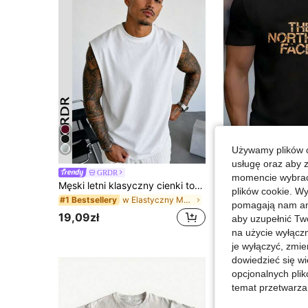
Używamy plików c
usługę oraz aby 
Męskie k
GRDR
Magazyn UE
momencie wybrać 
Męski letni klasyczny cienki top bez rękawów z okrągłym dekoltem w jednolitym kolorze GRDR, odpowiedni do sportu, fitnessu i na co dzień
21,99zł
plików cookie. Wy
w Elastyczny Męskie podkoszulki bez rękawów
#1 Bestsellery
pomagają nam ana
4-5 dni roboczyc
19,09zł
aby uzupełnić Tw
na użycie wyłączn
je wyłączyć, zmie
dowiedzieć się w
opcjonalnych plik
temat przetwarzan