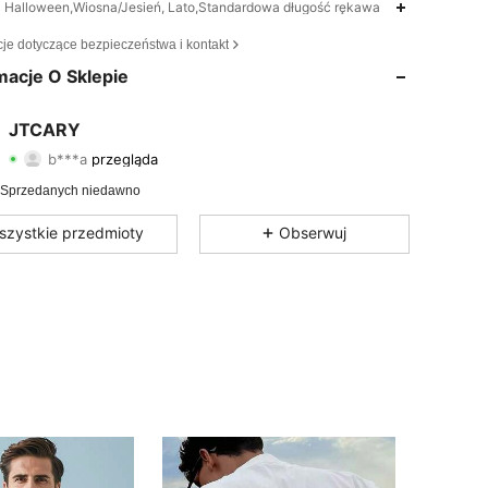
Halloween,Wiosna/Jesień, Lato,Standardowa długość rękawa
4,59
181
118
cje dotyczące bezpieczeństwa i kontakt
4,59
181
118
macje O Sklepie
4,59
181
118
JTCARY
b***a
przegląda
4,59
181
118
Ocena
Artykuły
Obserwujący
 Sprzedanych niedawno
4,59
181
118
szystkie przedmioty
Obserwuj
4,59
181
118
4,59
181
118
4,59
181
118
4,59
181
118
4,59
181
118