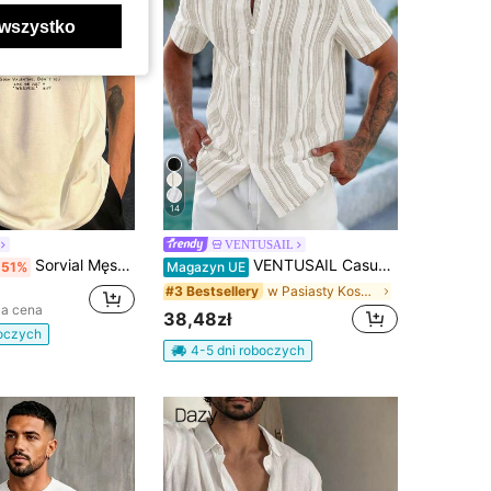
wszystko
14
VENTUSAIL
Sorvial Męska vintage podkoszulka na ramiączkach z nadrukiem graficznym w wiśnie i litery, na wakacje, rave i święta
VENTUSAIL Casualowa letnia koszula slim fit z krótkim rękawem, regularne ramiona, w paski, z guzikami z przodu, wakacyjna
-51%
Magazyn UE
w Pasiasty Koszule męskie
#3 Bestsellery
za cena
38,48zł
boczych
4-5 dni roboczych