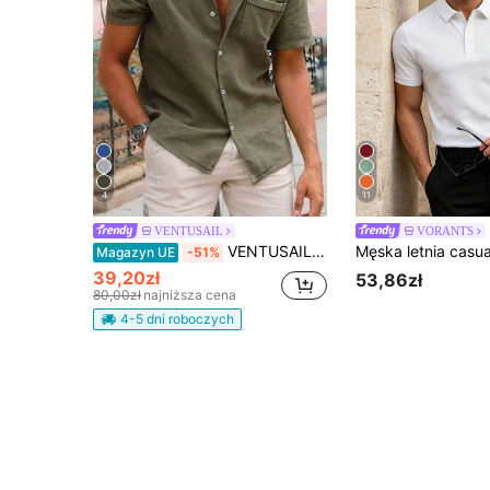
4
11
VENTUSAIL
VORANTS
VENTUSAIL Męska casualowa koszula bawełniana z kołnierzem stójką, krótkim rękawem, zapinana na guziki, z kieszenią, na wakacje i okazje formalne
Magazyn UE
-51%
39,20zł
53,86zł
80,00zł
najniższa cena
4-5 dni roboczych