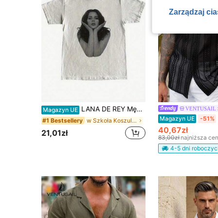
Zarządzaj ci
LANA DE REY Męska Koszulka - Vintage Bohemian Unisex Oversize Biała Koszulka z Czarno-Białym Nadrukiem Portretu Lany De Rey, Nieprześwitujący Materiał, Letnia Koszulka Męska
VENTUSAIL
Magazyn UE
Magazyn UE
-51%
w Szkoła Koszulki męskie
#1 Bestsellery
40,67zł
21,01zł
83,00zł
najniższa ce
4-5 dni roboczyc