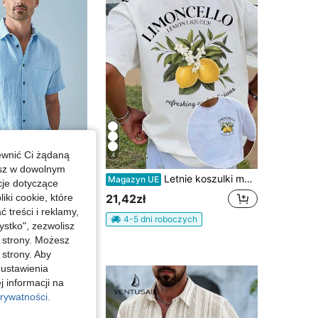
ewnić Ci żądaną
4
esz w dowolnym
alowa koszula w jednolitym kolorze, koszula-kurtka z krótkim rękawem, jasnoniebieska modna hawajska koszula plażowa, krój luźny
Letnie koszulki męskie Manfinity z nadrukiem graficznym Lemon Wine, krótkie rękawy, okrągły dekolt, casualowy top na lato i wiosnę, bawełniane koszulki męskie, letnia stylizacja na
Magazyn UE
cje dotyczące
21,42zł
iki cookie, które
treści i reklamy,
boczych
4-5 dni roboczych
stko", zezwolisz
j strony. Możesz
 strony. Aby
 ustawienia
j informacji na
rywatności.