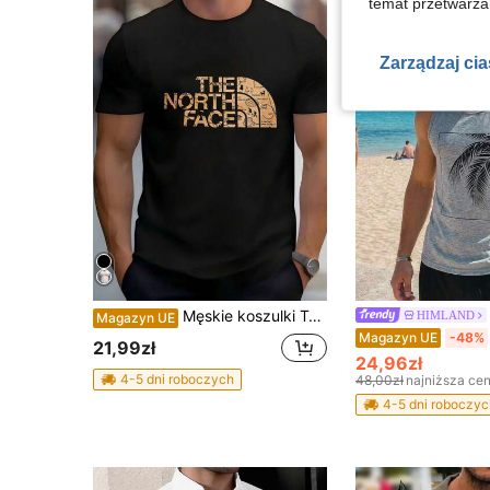
temat przetwarzan
Zarządzaj ci
Męskie koszulki T-shirt
HIMLAND
Magazyn UE
Magazyn UE
-48%
21,99zł
24,96zł
4-5 dni roboczych
48,00zł
najniższa ce
4-5 dni roboczyc