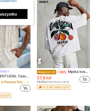
rywatności.
wszystko
Męska koszulka Shwiy w stylu wakacyjnym z motywem owoców letnich, regionalnym, dopasowanym krojem i krótkim rękawem, Los Angeles, minimalistycznym nadrukiem z motywem owoców cytrusowych, lekka, codzienna koszulka, odpowiednia na wiosnę i lato, do codziennego noszenia
SAIL
Magazyn UE
-48%
 Casualowa letnia koszula slim fit z krótkim rękawem, regularne ramiona, w paski, z guzikami z przodu, wakacyjna
27,93zł
54,62zł
najniższa cena
w Pasiasty Koszule męskie
4-5 dni roboczych
boczych