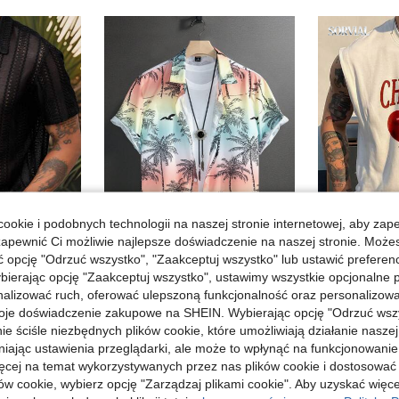
ookie i podobnych technologii na naszej stronie internetowej, aby zap
zapewnić Ci możliwie najlepsze doświadczenie na naszej stronie. Moż
opcję "Odrzuć wszystko", "Zaakceptuj wszystko" lub ustawić preferen
bierając opcję "Zaakceptuj wszystko", ustawimy wszystkie opcjonalne pl
Manfinity Homme Męska kolorowa koszula na plażę i wakacje z nadrukiem tropikalnych palm, wiosna/lato, krótki rękaw, zapinana na guziki, zabawna, pasująca dla rodziny
Sorvial
Magazyn UE
lizować ruch, oferować ulepszoną funkcjonalność oraz personalizować 
VENTUSAIL Męska koszula z krótkim rękawem z siateczki żakardowej, półprzezroczysta, letnia, hawajska, luźna, zapinana na guziki, przezroczysta, gładka, czarna, wakacyjna, plażowa, świąteczna
Magazyn UE
69,00zł
oje doświadczenie zakupowe na SHEIN. Wybierając opcję "Odrzuć wszy
26,95zł
ie ściśle niezbędnych plików cookie, które umożliwiają działanie nasze
4-5 dni roboczych
na
55,00zł
najniżs
niając ustawienia przeglądarki, ale może to wpłynąć na funkcjonowanie
h
4-5 dni ro
ięcej na temat wykorzystywanych przez nas plików cookie i dostosować
ów cookie, wybierz opcję "Zarządzaj plikami cookie". Aby uzyskać więce