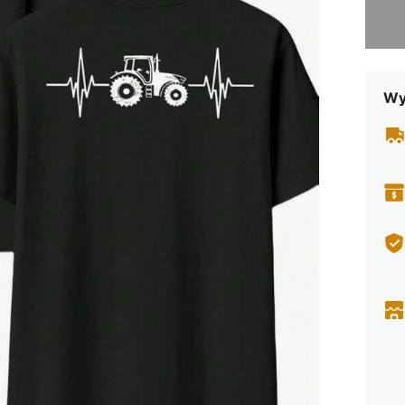
Przepra
Wy