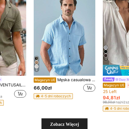
12
6
Męska casualowa koszula w jednolitym kolorze, koszula-kurtka z krótkim rękawem, jasnoniebieska modna hawajska koszula plażowa, krój luźny
Dazy 
Magazyn UE
VENTUSAIL Męska casualowa koszula bawełniana z kołnierzem stójką, krótkim rękawem, zapinana na guziki, z kieszenią, na wakacje i okazje formalne
Magazyn UE
66,00zł
25 Left
4-5 dni roboczych
na
94,81zł
98,00zł
najniżs
h
4-5 dni ro
Zobacz Więcej