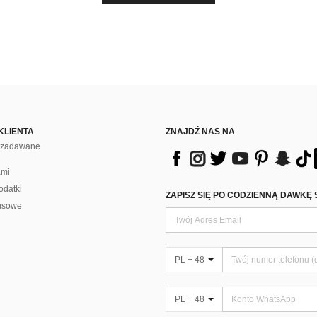
KLIENTA
ZNAJDŹ NAS NA
j zadawane
ami
odatki
ZAPISZ SIĘ PO CODZIENNĄ DAWKĘ 
usowe
PL + 48
PL + 48