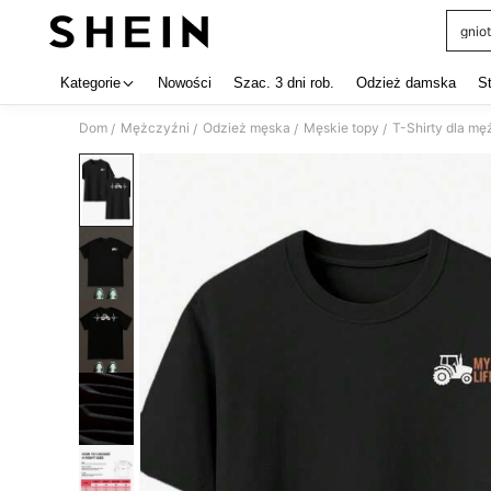
gniot
Use up 
Kategorie
Nowości
Szac. 3 dni rob.
Odzież damska
S
Dom
Mężczyźni
Odzież męska
Męskie topy
T-Shirty dla m
/
/
/
/