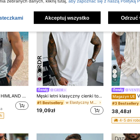
ia zebranych danych, kliknij tutaj,
aby zapoznać się z naszą Polityką P
asteczkami
Akceptuj wszystko
Odrzuć 
14
GRDR
VENTU
HIMLAND Męski top na ramiączkach z tropikalnym nadrukiem, wakacyjny, prezent na Dzień Ojca, piłka nożna
Męski letni klasyczny cienki top bez rękawów z okrągłym dekoltem w jednolitym kolorze GRDR, odpowiedni do sportu, fitnessu i na co dzień
VENTUSAIL
Magazyn UE
w Elastyczny Męskie podkoszulki bez rękawów
#1 Bestsellery
#3 Bestsellery
na
19,09zł
38,48zł
h
4-5 dni ro