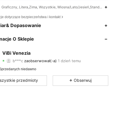
Graficzny, Litera,Zima, Wszystkie, Wiosna/Lato/Jesień,Standardowa długość 
cje dotyczące bezpieczeństwa i kontakt
4,83
187
6
iar& Dopasowanie
4,83
187
6
macje O Sklepie
4,83
187
6
ViBi Venezia
b***c
zaobserwował(-a)
1 dzień temu
4,83
187
6
Ocena
Artykuły
Obserwujący
Sprzedanych niedawno
4,83
187
6
szystkie przedmioty
Obserwuj
4,83
187
6
4,83
187
6
4,83
187
6
4,83
187
6