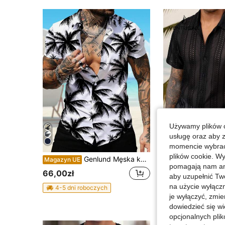
Używamy plików c
usługę oraz aby 
momencie wybrać 
plików cookie. Wy
Genlund Męska koszula z krótkim rękawem i nadrukiem w kokosy na lato, dopasowana, zapinana na guziki, z tropikalną grafiką, na plażę, dla męża, na wakacje
VENTUSAIL
Magazyn UE
pomagają nam ana
Magazyn UE
-51%
66,00zł
aby uzupełnić Tw
40,67zł
na użycie wyłączn
4-5 dni roboczych
83,00zł
najniższa ce
je wyłączyć, zmie
4-5 dni roboczyc
dowiedzieć się w
opcjonalnych plik