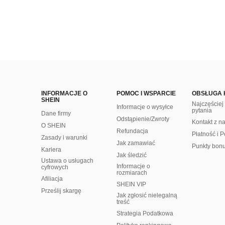
INFORMACJE O
POMOC I WSPARCIE
OBSŁUGA 
SHEIN
Najczęście
Informacje o wysyłce
pytania
Dane firmy
Odstąpienie/Zwroty
Kontakt z n
O SHEIN
Refundacja
Płatność i P
Zasady i warunki
Jak zamawiać
Punkty bon
Kariera
Jak śledzić
Ustawa o usługach
Informacje o
cyfrowych
rozmiarach
Afiliacja
SHEIN VIP
Prześlij skargę
Jak zgłosić nielegalną
treść
Strategia Podatkowa