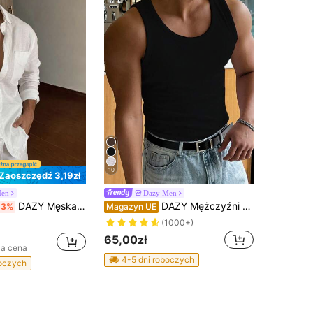
10
Zaoszczędź 3,19zł
Men
Dazy Men
DAZY Męska koszula z krótkim rękawem w stylu ulicznym w kolorze białym
DAZY Mężczyźni Jednolity Tank Top
-3%
Magazyn UE
(1000+)
65,00zł
za cena
4-5 dni roboczych
boczych