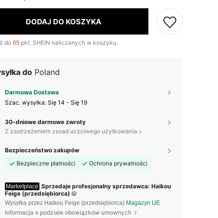
DODAJ DO KOSZYKA
ź do
65
pkt. SHEIN naliczanych w koszyku.
syłka do
Poland
Darmowa Dostawa
Szac. wysyłka:
Się 14 - Się 19
30-dniowe darmowe zwroty
Z zastrzeżeniem zasad uczciwego użytkowania
Bezpieczeństwo zakupów
Bezpieczne płatności
Ochrona prywatności
Sprzedaje profesjonalny sprzedawca: Haikou
Marketplace
Feige (przedsiębiorca)
Wysyłka przez Haikou Feige (przedsiębiorca)
Magazyn UE
Informacja o podziale obowiązków umownych