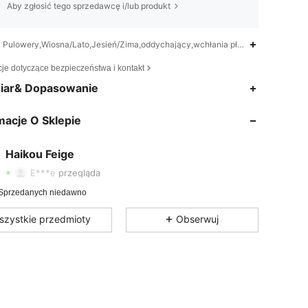
Aby zgłosić tego sprzedawcę i/lub produkt
Pulowery,Wiosna/Lato,Jesień/Zima,oddychający,wchłania płot
cje dotyczące bezpieczeństwa i kontakt
iar& Dopasowanie
4,54
5.3K
66
macje O Sklepie
4,54
5.3K
66
4,54
5.3K
66
Haikou Feige
t***y
zaobserwował(-a)
1 dzień temu
E***e
przegląda
4,54
5.3K
66
Sprzedanych niedawno
4,54
5.3K
66
szystkie przedmioty
Obserwuj
4,54
5.3K
66
4,54
5.3K
66
4,54
5.3K
66