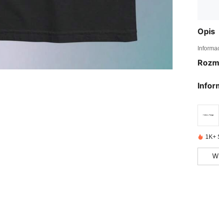
Opis
Informa
Rozm
Infor
1K+ 
W