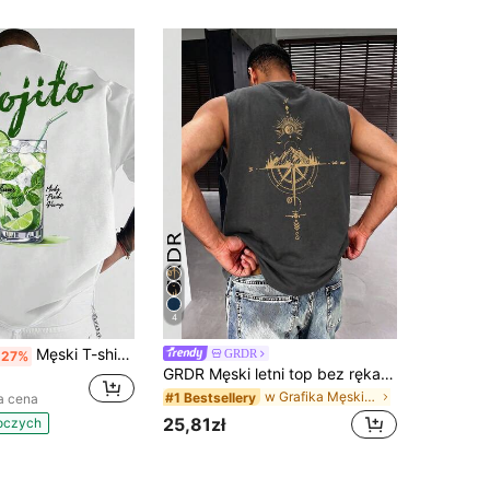
4
Męski T-shirt oversize z nadrukiem na plecach Mojito Cocktail, grafika letniego napoju limonka i mięta, okrągły dekolt, krótki rękaw, casualowa koszulka wakacyjna
GRDR
-27%
GRDR Męski letni top bez rękawów z nadrukiem kompasu i szczytu górskiego
w Grafika Męskie podkoszulki bez rękawów
#1 Bestsellery
a cena
25,81zł
boczych