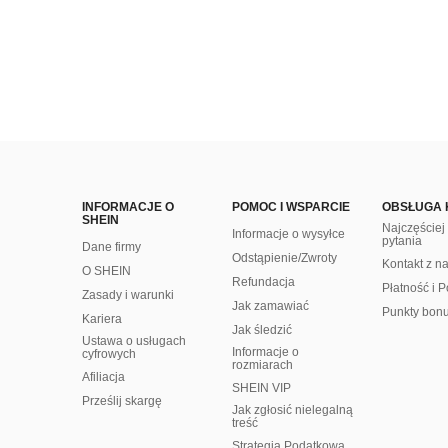
INFORMACJE O
POMOC I WSPARCIE
OBSŁUGA 
SHEIN
Najczęście
Informacje o wysyłce
pytania
Dane firmy
Odstąpienie/Zwroty
Kontakt z n
O SHEIN
Refundacja
Płatność i P
Zasady i warunki
Jak zamawiać
Punkty bon
Kariera
Jak śledzić
Ustawa o usługach
Informacje o
cyfrowych
rozmiarach
Afiliacja
SHEIN VIP
Prześlij skargę
Jak zgłosić nielegalną
treść
Strategia Podatkowa