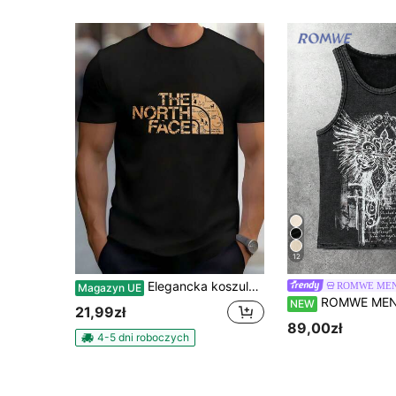
12
Elegancka koszula męska, męskie topy, T-shirt, letni strój, letnia odzież damska, koszula męska, letni strój męski, męski T-shirt
ROMWE ME
Magazyn UE
ROMWE MEN Street Life Męska casualowa bluzka z nadru
NEW
21,99zł
89,00zł
4-5 dni roboczych