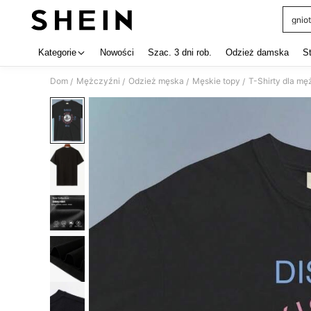
gniot
Use up 
Kategorie
Nowości
Szac. 3 dni rob.
Odzież damska
S
Dom
Mężczyźni
Odzież męska
Męskie topy
T-Shirty dla m
/
/
/
/