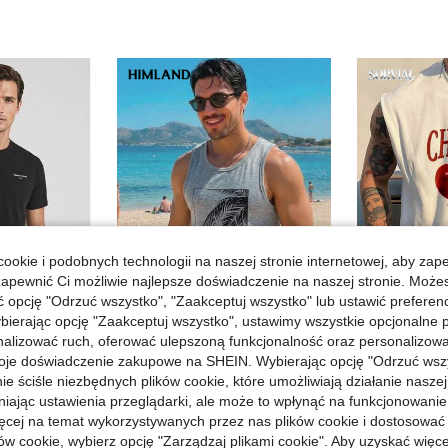
ookie i podobnych technologii na naszej stronie internetowej, aby zap
zapewnić Ci możliwie najlepsze doświadczenie na naszej stronie. Moż
opcję "Odrzuć wszystko", "Zaakceptuj wszystko" lub ustawić preferen
bierając opcję "Zaakceptuj wszystko", ustawimy wszystkie opcjonalne pl
zczędź 3,86zł
lizować ruch, oferować ulepszoną funkcjonalność oraz personalizować 
ANDS
HIMLAND
Sorvial
oje doświadczenie zakupowe na SHEIN. Wybierając opcję "Odrzuć wszy
lfiger TOMMY JEANS Men's T-Shirts Classic Fit Quick-Dry Skin-Friendly Weekend Sports Outdoor Black DM0DM21780-BDS
HIMLAND Męski top na ramiączkach z tropikalnym nadrukiem, wakacyjny, prezent na Dzień Ojca, piłka nożna
Magazyn UE
-51%
Magazyn UE
ie ściśle niezbędnych plików cookie, które umożliwiają działanie nasze
23,52zł
26,95zł
niając ustawienia przeglądarki, ale może to wpłynąć na funkcjonowanie
48,00zł
najniższa cena
55,00zł
najniżs
ięcej na temat wykorzystywanych przez nas plików cookie i dostosować
a
4-5 dni roboczych
4-5 dni ro
ów cookie, wybierz opcję "Zarządzaj plikami cookie". Aby uzyskać więce