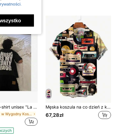
rywatności.
wszystko
ex "La musique est mon seul aliment spirituel" – czarno-biały, okrągły dekolt, streetwear Harajuku, miękki i oddychający – na każdą porę roku, must-have.
Męska koszula na co dzień z krótkim rękawem i nadrukiem w stylu vintage z kasetami magnetofonowymi i płytami
w Wygodny Koszulki męskie
67,28zł
boczych