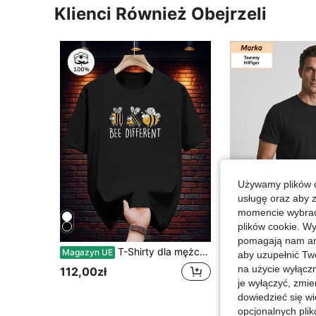
Klienci Również Obejrzeli
Używamy plików c
usługę oraz aby 
momencie wybrać 
plików cookie. Wy
Zaos
pomagają nam ana
T-Shirty dla mężczyzn
SHEIN - BR
Magazyn UE
aby uzupełnić Tw
Tommy Hi
Magazyn UE
-4%
na użycie wyłączn
112,00zł
17 Left
je wyłączyć, zmie
84,63zł
dowiedzieć się w
88,49zł
najniższa cen
opcjonalnych plik