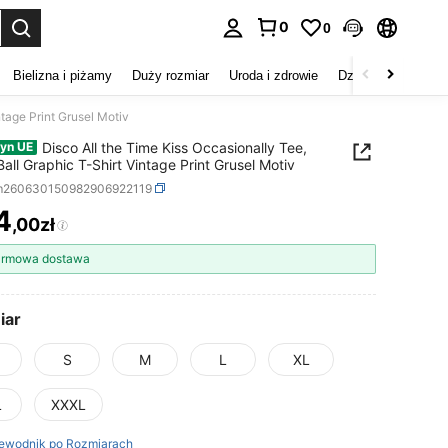
0
0
duj. Press Enter to select.
Bielizna i piżamy
Duży rozmiar
Uroda i zdrowie
Dzieci
Buty
D
ntage Print Grusel Motiv
Disco All the Time Kiss Occasionally Tee,
yn UE
Ball Graphic T-Shirt Vintage Print Grusel Motiv
m260630150982906922119
4
,00zł
ICE AND AVAILABILITY
rmowa dostawa
iar
S
M
L
XL
L
XXXL
ewodnik po Rozmiarach