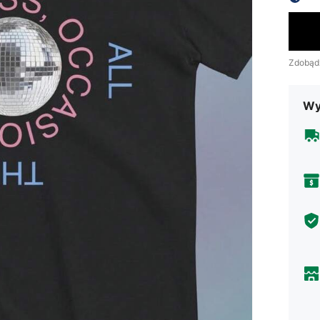
Zdobąd
Wy