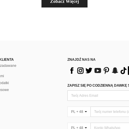
Zobacz Więcej
KLIENTA
ZNAJDŹ NAS NA
j zadawane
ami
odatki
ZAPISZ SIĘ PO CODZIENNĄ DAWKĘ 
usowe
PL + 48
PL + 48