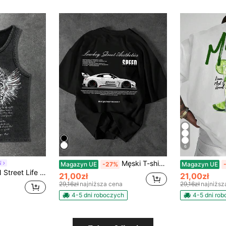
6
Męski T-shirt z krótkim rękawem\Nowość wiosna/lato 2026\Miękka i przewiewna koszulka na co dzień, odpowiednia na każdą porę roku, swobodny styl, idealna na lato, nadruk, lekki materiał, niezbędny na imprezy.
N
Magazyn UE
-27%
Magazyn UE
kiem skrzydeł, uniwersalna do codziennego noszenia
21,00zł
21,00zł
29,16zł
najniższa cena
29,16zł
najniższ
4-5 dni roboczych
4-5 dni ro