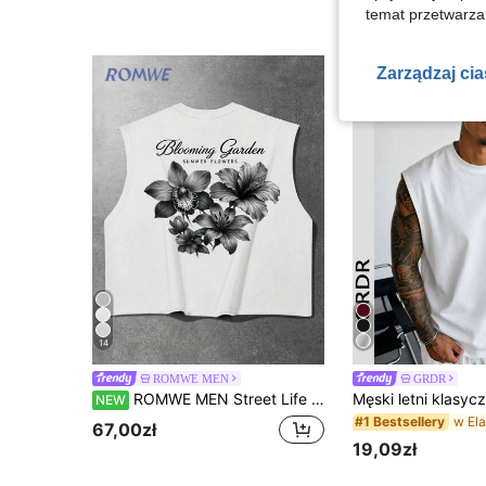
4-5 dni roboczyc
temat przetwarzan
Zarządzaj ci
14
ROMWE MEN
GRDR
ROMWE MEN Street Life Męski letni casualowy top na ramiączkach w kwiatowy wzór
NEW
#1 Bestsellery
67,00zł
19,09zł