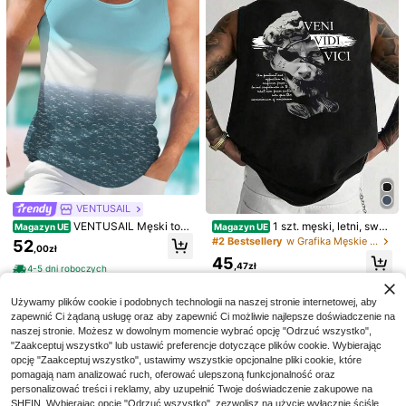
nley, krótkim rękawem, dekoltem w
4-5 dni roboczych
serek i guzikami, letnia, na plażę i
wakacje
VENTUSAIL
15
VENTUSAIL Męski top
1 szt. męski, letni, swob
Magazyn UE
Magazyn UE
Dazy
bez rękawów z okrągłym dekoltem
odny, bezrękawnik z nadrukiem i o
#2 Bestsellery
w Grafika Męskie podkoszulki bez rękawów
52
,00zł
i kolorowym, turkusowym, tropikaln
krągłym dekoltem, odpowiedni do u
DAZY Męska, bawełnia
Magazyn UE
45
ym wzorem plażowym, na święta
prawiania sportu, fitnessu i noszeni
,47zł
na, jednolita, gładka koszulka z opa
4-5 dni roboczych
68
a na co dzień
,00zł
dającymi ramionami
4-5 dni roboczych
4-5 dni roboczych
Używamy plików cookie i podobnych technologii na naszej stronie internetowej, aby
GRDR
zapewnić Ci żądaną usługę oraz aby zapewnić Ci możliwie najlepsze doświadczenie na
GRDR Męski letni, jednokolorowy, l
naszej stronie. Możesz w dowolnym momencie wybrać opcję "Odrzuć wszystko",
26
uźny, swobodny top z okrągłym de
,27zł
-4%
"Zaakceptuj wszystko" lub ustawić preferencje dotyczące plików cookie. Wybierając
koltem
27,48zł
najniższa cena
opcję "Zaakceptuj wszystko", ustawimy wszystkie opcjonalne pliki cookie, które
pomagają nam analizować ruch, oferować ulepszoną funkcjonalność oraz
personalizować treści i reklamy, aby uzupełnić Twoje doświadczenie zakupowe na
SHEIN. Wybierając opcję "Odrzuć wszystko", zezwolisz na użycie wyłącznie ściśle