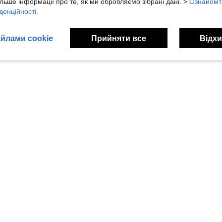
льше інформації про те, як ми обробляємо зібрані дані. >
Ознайомт
денційності.
йлами cookie
Прийняти все
Відхи