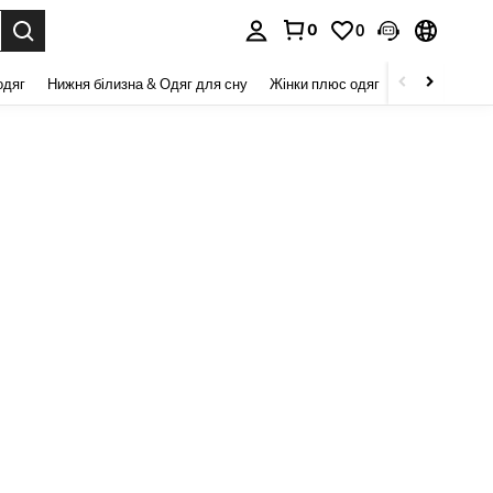
0
0
я. Press Enter to select.
одяг
Нижня білизна & Одяг для сну
Жінки плюс одяг
Краса та здор