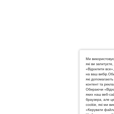
Ми використовуєм
які ви запитуєте
«Відхилити все»
на ваш вибір.Об
які допомагають 
контент та рекл
Обираючи «Відхи
яких наш веб-са
браузера, але ц
cookie, які ми в
«Керувати файла