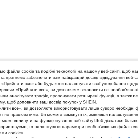
о файли cookie та подібні технології на нашому веб-сайті, щоб на
, та прагнемо забезпечити вам найкращий досвід відвідування веб-с
, «Прийняти все» або будь-коли налаштувати свої уподобання щодо
ираючи «Прийняти все», ви дозволяєте встановити всі необов’язкові
нам аналізувати трафік, пропонувати розширені функції, а також п
аму, щоб доповнити ваш досвід покупок у SHEIN.
лити все», ви дозволяєте використовувати лише суворо необхідні ф
йт не працюватиме. Ви можете вимкнути їх, змінивши налаштуванн
е може вплинути на функціонування веб-сайту.Щоб дізнатися більш
икористовуємо, та налаштувати параметри необов’язкових файлів coo
ми cookie».