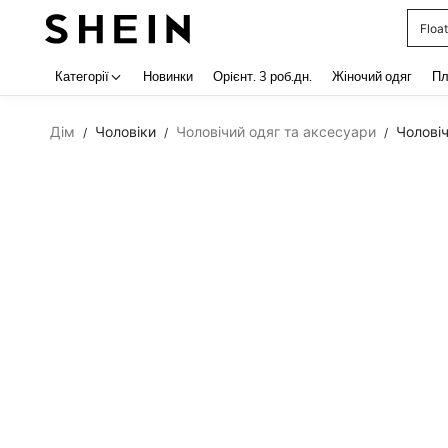
Float
Use up 
Категорії
Новинки
Орiєнт. 3 роб.дн.
Жіночий одяг
Пл
Дім
Чоловіки
Чоловічий одяг та аксесуари
Чоловіч
/
/
/