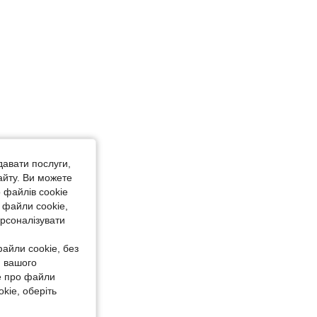
давати послуги,
айту. Ви можете
 файлів cookie
 файли cookie,
ерсоналізувати
айли cookie, без
я вашого
е про файли
kie, оберіть