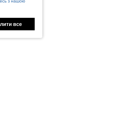
есь з нашою
лити все