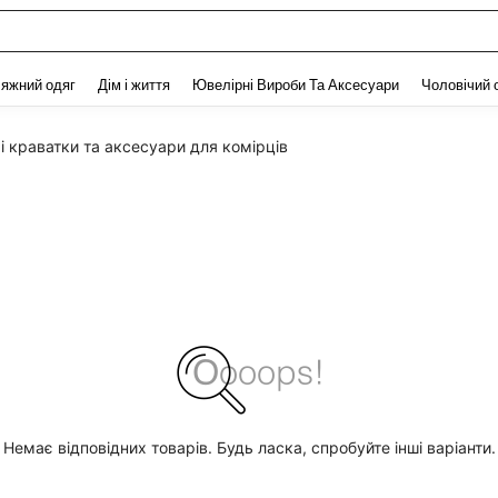
and down arrow keys to navigate search Нещодавно шукали and Пошук Відкритт
яжний одяг
Дім і життя
Ювелірні Вироби Та Аксесуари
Чоловічий 
і краватки та аксесуари для комірців
Немає відповідних товарів. Будь ласка, спробуйте інші варіанти.