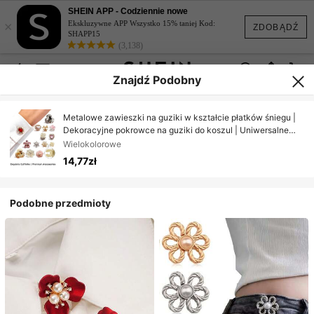
SHEIN APP - Codziennie nowe
×
Ekskluzywne APP Wszystko 15% taniej Kod:
ZDOBĄDŹ
SHAPP15
(3,138)
Znajdź Podobny
Metalowe zawieszki na guziki w kształcie płatków śniegu |
Dekoracyjne pokrowce na guziki do koszul | Uniwersalne
dodatki odzieżowe
Wielokolorowe
14,77zł
Podobne przedmioty