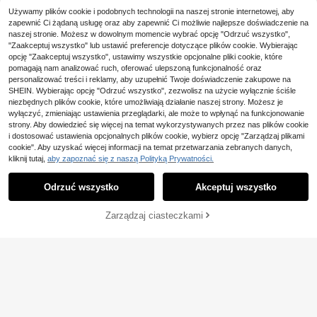
Używamy plików cookie i podobnych technologii na naszej stronie internetowej, aby
5-płatkowy perłowy guzik z kwiate
zapewnić Ci żądaną usługę oraz aby zapewnić Ci możliwie najlepsze doświadczenie na
m jaśminu, ozdobne guziki na ręka
25 Left
1/2 szt. metalowe nakładki na guzi
naszej stronie. Możesz w dowolnym momencie wybrać opcję "Odrzuć wszystko",
wach do odzieży damskiej
14
ki z klipsem do koszuli, spinki do m
25 Left
,89zł
-3%
"Zaakceptuj wszystko" lub ustawić preferencje dotyczące plików cookie. Wybierając
ankietów w kwiat, dekoracyjny gu
15,39zł
najniższa cena
19
opcję "Zaakceptuj wszystko", ustawimy wszystkie opcjonalne pliki cookie, które
zik do sukienki, DIY klips do kołnier
,39zł
pomagają nam analizować ruch, oferować ulepszoną funkcjonalność oraz
zyka, luksusowy retro ukryty guzik
w kwiat, ozdoba do ubrań
personalizować treści i reklamy, aby uzupełnić Twoje doświadczenie zakupowe na
SHEIN. Wybierając opcję "Odrzuć wszystko", zezwolisz na użycie wyłącznie ściśle
niezbędnych plików cookie, które umożliwiają działanie naszej strony. Możesz je
wyłączyć, zmieniając ustawienia przeglądarki, ale może to wpłynąć na funkcjonowanie
3 sztuki magnetycznych pasów w
strony. Aby dowiedzieć się więcej na temat wykorzystywanych przez nas plików cookie
yszczuplających, regulowane klips
14
i dostosować ustawienia opcjonalnych plików cookie, wybierz opcję "Zarządzaj plikami
,00zł
y do obszycia koszulki, idealne do
cookie". Aby uzyskać więcej informacji na temat przetwarzania zebranych danych,
pasowanie, metalowy zatrzask, do
kliknij tutaj,
aby zapoznać się z naszą Polityką Prywatności.
stępne w kolorze białym/złotym/cz
Pokaż podobne produkty w magazynie
6 szt. perłowych guzików z cekina
Zobacz Wszystko
arnym
mi, dekoracyjne spinki do mankietó
19
,47zł
w, odpowiednie do damskich koszu
Odrzuć wszystko
Akceptuj wszystko
Przepraszamy ten produkt został wyprzedany.
l, DIY do szycia, kwiatowe guziki, a
kcesoria do wiosennych strojów ślu
bnych
Zarządzaj ciasteczkami
WYPRZEDANY
Spinki do mankietów z kwiatowym
Zestaw guzików do koszuli, modny
wzorem emanują modą i wykwintn
17
zestaw guzików, spinki do mankiet
,99zł
1 Left
ością. Guziki do koszul to luksusow
ów ze strasami, zestaw guzików w
y dodatek na spotkania z kobietam
16
3 szt./zestaw regulowanych magn
kształcie żółwia, akcesoria na klip
,00zł
i, idealny prezent dla kobiet i idealn