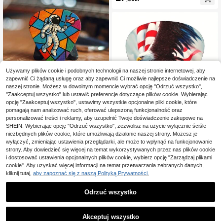
m wyświetlaczem, do gitary, basu,
ukulele, skrzypiec – przenośny, łat
wy w obsłudze, zasilany bateryjnie
akcesorium instrumentalne
Używamy plików cookie i podobnych technologii na naszej stronie internetowej, aby
zapewnić Ci żądaną usługę oraz aby zapewnić Ci możliwie najlepsze doświadczenie na
6 szt. płaskich kostek do gitary 2D,
naszej stronie. Możesz w dowolnym momencie wybrać opcję "Odrzuć wszystko",
pomarańczowo-niebiesko-czerwo
21
"Zaakceptuj wszystko" lub ustawić preferencje dotyczące plików cookie. Wybierając
,71zł
no-zielono-fioletowe wielokolorow
opcję "Zaakceptuj wszystko", ustawimy wszystkie opcjonalne pliki cookie, które
e patchworkowe tło, biały astronaut
1
innych sprzedawców
pomagają nam analizować ruch, oferować ulepszoną funkcjonalność oraz
a trzymający flagę, kreatywny nadr
personalizować treści i reklamy, aby uzupełnić Twoje doświadczenie zakupowe na
uk, personalizowane kostki do instr
12 szt. premium kostek do gitary z p
SHEIN. Wybierając opcję "Odrzuć wszystko", zezwolisz na użycie wyłącznie ściśle
umentów muzycznych, prezent świ
udełkiem do przechowywania – pat
23
ąteczny dla miłośników muzyki i git
niezbędnych plików cookie, które umożliwiają działanie naszej strony. Możesz je
,03zł
riotyczny wzór flagi USA, grubość
arzystów
wyłączyć, zmieniając ustawienia przeglądarki, ale może to wpłynąć na funkcjonowanie
0,96 mm, trwały plastik, odpowiedni
strony. Aby dowiedzieć się więcej na temat wykorzystywanych przez nas plików cookie
e do gitary akustycznej, elektryczn
i dostosować ustawienia opcjonalnych plików cookie, wybierz opcję "Zarządzaj plikami
ej i basu – idealne jako prezent na r
ocznicę, urodziny i Boże Narodzeni
cookie". Aby uzyskać więcej informacji na temat przetwarzania zebranych danych,
e, akcesoria do gitary, tematyczne
kliknij tutaj,
aby zapoznać się z naszą Polityką Prywatności.
akcesoria do gitary
Odrzuć wszystko
1
1
Akceptuj wszystko