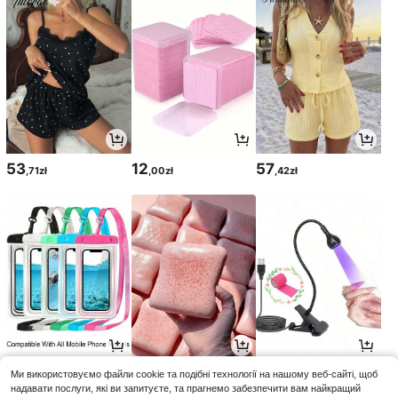
53
12
57
,71zł
,00zł
,42zł
13
12
14
Ми використовуємо файли cookie та подібні технології на нашому веб-сайті, щоб
,00zł
,00zł
,85zł
надавати послуги, які ви запитуєте, та прагнемо забезпечити вам найкращий