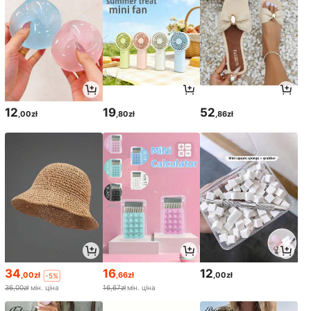
12
19
52
,00zł
,80zł
,86zł
34
16
12
,00zł
,66zł
,00zł
-5%
36,00zł
мін. ціна
16,67zł
мін. ціна