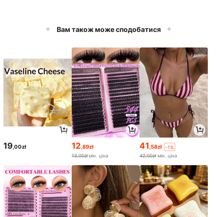
Вам також може сподобатися
19
12
41
,00zł
,89zł
,58zł
-1%
13,00zł
мін. ціна
42,00zł
мін. ціна