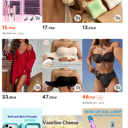
15
17
13
,70zł
,74zł
,00zł
15,71zł
мін. ціна
33
47
46
,80zł
,00zł
,11zł
-2%
47,52zł
мін. ціна