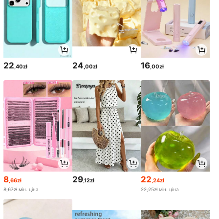
22
24
16
,40zł
,00zł
,00zł
8
29
22
,66zł
,12zł
,24zł
8,67zł
мін. ціна
22,25zł
мін. ціна