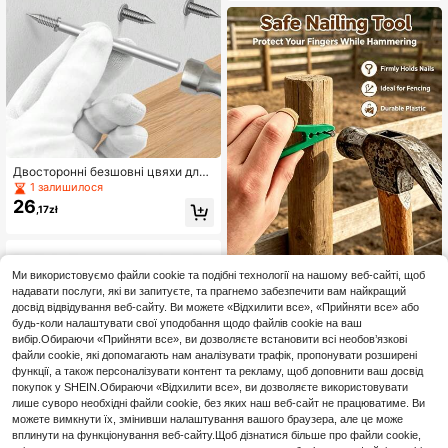
Двосторонні безшовні цвяхи для
дерев'яного плінтуса - однокапко
1 залишилося
ві цвяхи з високовуглецевої стал
26
,17zł
і, з головкою, спрямованою вниз,
і кінчиком, спрямованим вгору. Є
набори по 150, 100 і 50 штук.
Ми використовуємо файли cookie та подібні технології на нашому веб-сайті, щоб
надавати послуги, які ви запитуєте, та прагнемо забезпечити вам найкращий
1 шт. практичний затискач для цв
досвід відвідування веб-сайту. Ви можете «Відхилити все», «Прийняти все» або
яхів, надійно фіксує цвяхи під час
17 залишилося
будь-коли налаштувати свої уподобання щодо файлів cookie на ваш
забивання дерев'яних кілків і буді
15
вибір.Обираючи «Прийняти все», ви дозволяєте встановити всі необов’язкові
,92zł
вництва огорож для птиці, захищ
файли cookie, які допомагають нам аналізувати трафік, пропонувати розширені
ає пальці від молотка, запобігає у
функції, а також персоналізувати контент та рекламу, щоб доповнити ваш досвід
дарам і травмам, легкий і багатор
покупок у SHEIN.Обираючи «Відхилити все», ви дозволяєте використовувати
азовий, незамінний інструмент дл
я фермерів
лише суворо необхідні файли cookie, без яких наш веб-сайт не працюватиме. Ви
можете вимкнути їх, змінивши налаштування вашого браузера, але це може
вплинути на функціонування веб-сайту.Щоб дізнатися більше про файли cookie,