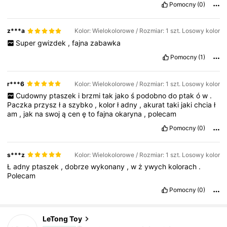
Pomocny
(0)
z***a
Kolor: Wielokolorowe / Rozmiar: 1 szt. Losowy kolor
Super
gwizdek
,
fajna
zabawka
Pomocny
(1)
r***6
Kolor: Wielokolorowe / Rozmiar: 1 szt. Losowy kolor
Cudowny
ptaszek
i
brzmi
tak
jako
ś
podobno
do
ptak
ó
w
.
Paczka
przysz
ł
a
szybko
,
kolor
ł
adny
,
akurat
taki
jaki
chcia
ł
am
,
jak
na
swoj
ą
cen
ę
to
fajna
okaryna
,
polecam
Pomocny
(0)
s***z
Kolor: Wielokolorowe / Rozmiar: 1 szt. Losowy kolor
Ł
adny
ptaszek
,
dobrze
wykonany
,
w
ż
ywych
kolorach
.
Polecam
Pomocny
(0)
283 Obserwujący
4,89
LeTong Toy
e***3
zaobserwował(-a)
1 dzień temu