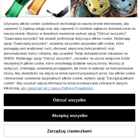
Używamy plików cookie i podobnych technologii na naszej stronie internetowej, aby
Przenośny gwizdek wabiący wron
zapewnić Ci żądaną usługę oraz aby zapewnić Ci możliwie najlepsze doświadczenie na
y, urządzenie do wabienia ptaków
18 Left
naszej stronie. Możesz w dowolnym momencie wybrać opcję "Odrzuć wszystko",
na polowania na świeżym powietrz
25
"Zaakceptuj wszystko" lub ustawić preferencje dotyczące plików cookie. Wybierając
,32zł
-2%
u z głośnym dźwiękiem wabienia w
26,00zł
najniższa cena
opcję "Zaakceptuj wszystko", ustawimy wszystkie opcjonalne pliki cookie, które
ron dla entuzjastów aktywności na
pomagają nam analizować ruch, oferować ulepszoną funkcjonalność oraz
świeżym powietrzu i początkujący
6-otworowe rękodzieło ceramiczne
ch
personalizować treści i reklamy, aby uzupełnić Twoje doświadczenie zakupowe na
z fletem ceramicznym
24
,00zł
SHEIN. Wybierając opcję "Odrzuć wszystko", zezwolisz na użycie wyłącznie ściśle
niezbędnych plików cookie, które umożliwiają działanie naszej strony. Możesz je
wyłączyć, zmieniając ustawienia przeglądarki, ale może to wpłynąć na funkcjonowanie
strony. Aby dowiedzieć się więcej na temat wykorzystywanych przez nas plików cookie
i dostosować ustawienia opcjonalnych plików cookie, wybierz opcję "Zarządzaj plikami
cookie". Aby uzyskać więcej informacji na temat przetwarzania zebranych danych,
kliknij tutaj,
aby zapoznać się z naszą Polityką Prywatności.
Odrzuć wszystko
Akceptuj wszystko
Kazoo - przenośny Kazoo z żywicy
z dekoracją w kształcie gwiazdy, 5
17 Left
kolorów (jasnoniebieski/różowy/cz
Zarządzaj ciasteczkami
27
DODAJ DO KOSZYKA
erwony/beżowy/czarny) - przyjazn
,00zł
1/2 szt. ceramiczny flet 6-otworow
y dla początkujących instrument dę