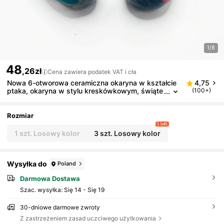
1/8
48
,26zł
Cena zawiera podatek VAT i cła
Nowa 6-otworowa ceramiczna okaryna w kształcie
4,75
ptaka, okaryna w stylu kreskówkowym, świąte
(100+)
czna i
Rozmiar
5 left
1 szt. Losowy kolor
3 szt. Losowy kolor
Wysyłka do
Poland
Darmowa Dostawa
Szac. wysyłka:
Się 14 - Się 19
30-dniowe darmowe zwroty
Z zastrzeżeniem zasad uczciwego użytkowania