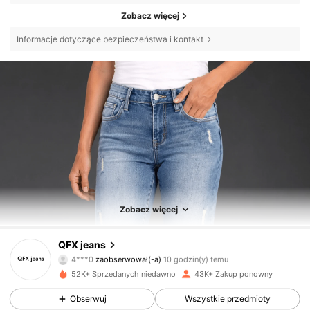
Zobacz więcej
Informacje dotyczące bezpieczeństwa i kontakt
Zobacz więcej
6.3K Obserwujący
4,83
QFX jeans
4***0
zaobserwował(-a)
10 godzin(y) temu
t***a
przegląda
52K+ Sprzedanych niedawno
43K+ Zakup ponowny
6.3K Obserwujący
4,83
Obserwuj
Wszystkie przedmioty