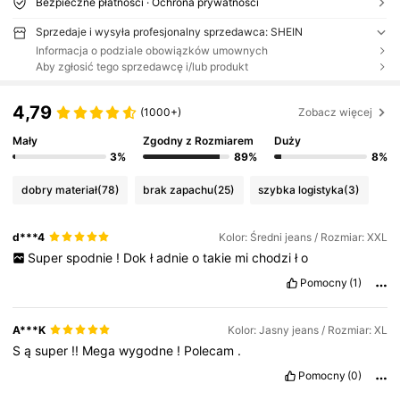
Bezpieczne płatności · Ochrona prywatności
Sprzedaje i wysyła profesjonalny sprzedawca: SHEIN
Informacja o podziale obowiązków umownych
Aby zgłosić tego sprzedawcę i/lub produkt
4,79
(1000+)
Zobacz więcej
Mały
Zgodny z Rozmiarem
Duży
3%
89%
8%
dobry materiał
(78)
brak zapachu
(25)
szybka logistyka
(3)
d***4
Kolor: Średni jeans / Rozmiar: XXL
Super
spodnie
!
Dok
ł
adnie
o
takie
mi
chodzi
ł
o
Pomocny
(1)
A***K
Kolor: Jasny jeans / Rozmiar: XL
S
ą
super
!!
Mega
wygodne
!
Polecam
.
Pomocny
(0)