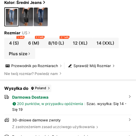
Kolor: Średni Jeans
Rozmiar
US
5 left
13 left
17 left
4
(S)
6
(M)
8/10
(L)
12
(XL)
14
(XXL)
Plus size
Przewodnik po Rozmiarach
Sprawdź Mój Rozmiar
Nie twój rozmiar? Powiedz nam
Wysyłka do
Poland
Darmowa Dostawa
200 punktów, w przypadku opóźnienia
Szac. wysyłka:
Się 14 -
Się 19
30-dniowe darmowe zwroty
Z zastrzeżeniem zasad uczciwego użytkowania