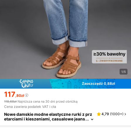
1/5
Zaoszczędź 0,88zł
117
,80zł
118,68zł
Najniższa cena na 30 dni przed obniżką
Cena zawiera podatek VAT i cła
Nowe damskie modne elastyczne rurki z prz
4,79
(
1000+
)
etarciami i kieszeniami, casualowe jeans
y z prostą nogawką na wiosnę i jesień