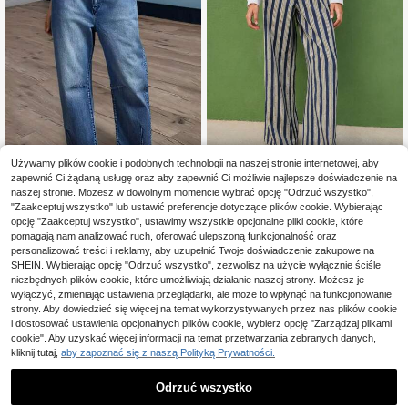
Używamy plików cookie i podobnych technologii na naszej stronie internetowej, aby
zapewnić Ci żądaną usługę oraz aby zapewnić Ci możliwie najlepsze doświadczenie na
naszej stronie. Możesz w dowolnym momencie wybrać opcję "Odrzuć wszystko",
NÖISTA
"Zaakceptuj wszystko" lub ustawić preferencje dotyczące plików cookie. Wybierając
Damskie krótkie jeansy
Nöista Luźne spodnie w paski,
opcję "Zaakceptuj wszystko", ustawimy wszystkie opcjonalne pliki cookie, które
Magazyn UE
NEW
o modnym casualowym stylu, rozci
retro, casualowe, artystyczne, indy
pomagają nam analizować ruch, oferować ulepszoną funkcjonalność oraz
115
140
,00zł
,00zł
ągliwe, jesienne
widualne, jesień-zima, subtelny retr
personalizować treści i reklamy, aby uzupełnić Twoje doświadczenie zakupowe na
o wygląd, komfortowe do codzienn
4-5 dni roboczych
SHEIN. Wybierając opcję "Odrzuć wszystko", zezwolisz na użycie wyłącznie ściśle
ego noszenia
niezbędnych plików cookie, które umożliwiają działanie naszej strony. Możesz je
wyłączyć, zmieniając ustawienia przeglądarki, ale może to wpłynąć na funkcjonowanie
strony. Aby dowiedzieć się więcej na temat wykorzystywanych przez nas plików cookie
i dostosować ustawienia opcjonalnych plików cookie, wybierz opcję "Zarządzaj plikami
cookie". Aby uzyskać więcej informacji na temat przetwarzania zebranych danych,
kliknij tutaj,
aby zapoznać się z naszą Polityką Prywatności.
Odrzuć wszystko