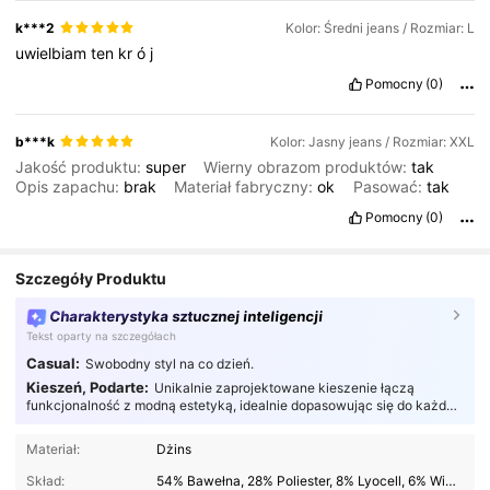
k***2
Kolor: Średni jeans / Rozmiar: L
uwielbiam
ten
kr
ó
j
Pomocny
(0)
b***k
Kolor: Jasny jeans / Rozmiar: XXL
Jakość produktu:
super
Wierny obrazom produktów:
tak
Opis zapachu:
brak
Materiał fabryczny:
ok
Pasować:
tak
Pomocny
(0)
Szczegóły Produktu
Charakterystyka sztucznej inteligencji
Tekst oparty na szczegółach
Casual:
Swobodny styl na co dzień.
Kieszeń, Podarte:
Unikalnie zaprojektowane kieszenie łączą
funkcjonalność z modną estetyką, idealnie dopasowując się do każdej
okazji.
Materiał:
Dżins
Skład:
54% Bawełna, 28% Poliester, 8% Lyocell, 6% Wiskoza, 3% Elastan, 1% Len