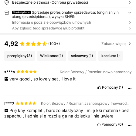
Bezpieczne płatności · Ochrona prywatności
Sprzedaje profesjonalny sprzedawca: tong nian yin
Marketplace
xiang (przedsiębiorca), wysyła SHEIN
Informacja o podziale obowiązków umownych
Aby zgłosić tego sprzedawcę i/lub produkt
4,92
(100+)
Zobacz więcej
przepiękny
(3)
Wielkanoc
(1)
seksowny
(1)
kostium
(1)
s***s
Kolor: Beżowy / Rozmiar: nowo narodzony
very
good
,
so
lovely
set
,
i
love
it
Pomocny
(1)
f***7
Kolor: Beżowy / Rozmiar: Jasnobrązowy (noworodkowy)
Pi
ę
kny
komplet
,
bardzo
elastyczny
,
mi
ę
kki
materia
ł
bez
zapachu
,
ł
adnie
si
ę
rozci
ą
ga
na
dziecku
i
nie
uwiera
Pomocny
(0)