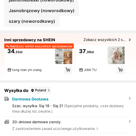
Jasnobrązowy (noworodkowy)
szary (noworodkowy)
Inni sprzedawcy na SHEIN
Zobacz wszystkich 2 sprzedających
Najniższy wśród wszystkich sprzedawców
34
37
,33zł
,39zł
tong nian yin xiang
JIAN TU
Wysyłka do
Poland
Darmowa Dostawa
Szac. wysyłka:
Się 18 - Się 21
(Specjalne produkty, czas dostawy
trwa dłużej niż zwykle.)
30-dniowe darmowe zwroty
Z zastrzeżeniem zasad uczciwego użytkowania