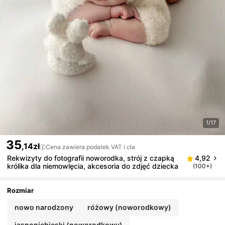
1/17
35
,14zł
Cena zawiera podatek VAT i cła
Rekwizyty do fotografii noworodka, strój z czapką
4,92
królika dla niemowlęcia, akcesoria do zdjęć dziecka
(100+)
Rozmiar
nowo narodzony
różowy (noworodkowy)
jasnoniebieski (noworodkowy)