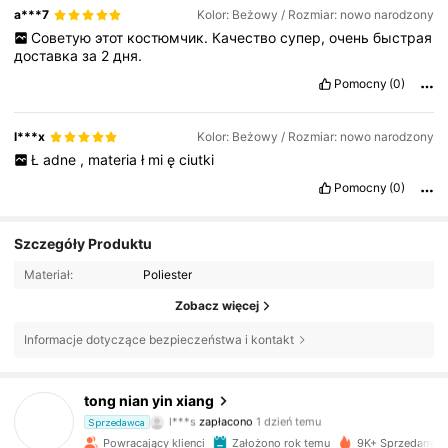
a***7
Kolor: Beżowy / Rozmiar: nowo narodzony
Советую
этот
костюмчик.
Качество
супер,
очень
быстрая
доставка
за
2
дня.
Pomocny
(0)
l***x
Kolor: Beżowy / Rozmiar: nowo narodzony
Ł
adne
,
materia
ł
mi
ę
ciutki
Pomocny
(0)
Szczegóły Produktu
Materiał:
Poliester
Zobacz więcej
Informacje dotyczące bezpieczeństwa i kontakt
652 Obserwujący
4,92
tong nian yin xiang
l***s
zapłacono
1 dzień temu
Sprzedawca
s***m
zaobserwował(-a)
1 dzień temu
Powracający klienci
Założono rok temu
9K+ Sprzedanych
652 Obserwujący
4,92