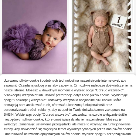
ci 0-1M
Ręcznie robiony moherowy ubrank
o dla małego misia, urocze rekwizyt
Używamy plików cookie i podobnych technologii na naszej stronie internetowej, aby
38
,35zł
y do fotografii noworodkowej, dzian
zapewnić Ci żądaną usługę oraz aby zapewnić Ci możliwie najlepsze doświadczenie na
2 szt./zestaw noworodkowy bezple
inowy zestaw ubrań na sesję zdjęci
naszej stronie. Możesz w dowolnym momencie wybrać opcję "Odrzuć wszystko",
31
cy trójkątna koronkowa nakładka n
ową dla chłopca i dziewczynki
,68zł
-1%
"Zaakceptuj wszystko" lub ustawić preferencje dotyczące plików cookie. Wybierając
a pieluszkę i opaska z kwiatem, uro
32,00zł
najniższa cena
opcję "Zaakceptuj wszystko", ustawimy wszystkie opcjonalne pliki cookie, które
czy jednolity zestaw tutu dla niemo
wlęcia w stylu księżniczki, odpowi
pomagają nam analizować ruch, oferować ulepszoną funkcjonalność oraz
edni do fotografii i pamiątkowych z
personalizować treści i reklamy, aby uzupełnić Twoje doświadczenie zakupowe na
djęć – do sesji zdjęciowej 30-dnio
SHEIN. Wybierając opcję "Odrzuć wszystko", zezwolisz na użycie wyłącznie ściśle
wego niemowlęcia w studio, na prz
niezbędnych plików cookie, które umożliwiają działanie naszej strony. Możesz je
yjęcie Gender Reveal Full Moon, pr
wyłączyć, zmieniając ustawienia przeglądarki, ale może to wpłynąć na funkcjonowanie
ezent na chrzest i prezent dla dziec
strony. Aby dowiedzieć się więcej na temat wykorzystywanych przez nas plików cookie
ka
i dostosować ustawienia opcjonalnych plików cookie, wybierz opcję "Zarządzaj plikami