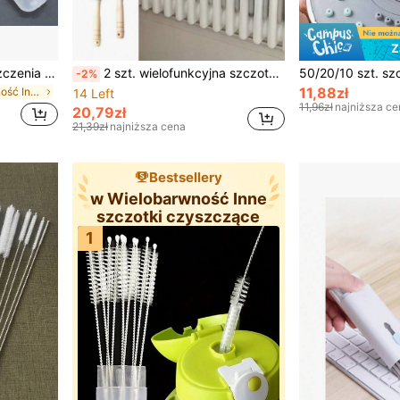
Z
Zestaw szczotek do czyszczenia słomek o bardzo długiej długości – wytrzymały materiał plastikowy, bez prądu, klasa komercyjna, bardzo skuteczne czyszczenie
2 szt. wielofunkcyjna szczotka do czyszczenia grzejników z długą rączką, szczotka do czyszczenia otworu wentylacyjnego suszarki, zestaw do czyszczenia otworu wentylacyjnego suszarki ze stali nierdzewnej, szczotka do usuwania kłaczków z suszarki, ręczna szczotka do kłaczków, elastyczna szczotka do zbierania kłaczków z lodówki i suszarki z długą rączką, elastyczny usuwacz kłaczków
-2%
11,88zł
w Wielobarwność Inne szczotki czyszczące
14 Left
11,96zł
najniższa ce
20,79zł
21,39zł
najniższa cena
Bestsellery
w Wielobarwność Inne
szczotki czyszczące
1