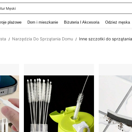
itur Męski
and down arrow keys to navigate search Ostatnie wyszukiwanie and szukaj i znaj
troje plażowe
Dom i mieszkanie
Biżuteria I Akcesoria
Odzież męska
ista
Narzędzia Do Sprzątania Domu
Inne szczotki do sprzątani
/
/