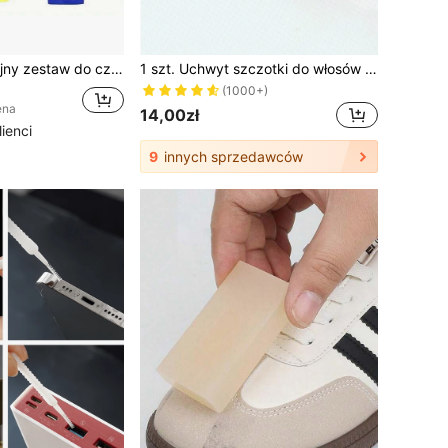
ze szczotkami do kół, szczotką do otworów wentylacyjnych, gąbkami polerskimi, rękawicą do mycia i ściereczką do czyszczenia
1 szt. Uchwyt szczotki do włosów z żywicy poliestrowej, kreatywny grzebień do czyszczenia włosów, narzędzie do usuwania pazurów, narzędzie do czyszczenia szczotki do włosów, kuchnia, łazienka, dom, artykuły gospodarstwa domowego, Boże Narodzenie na świąteczne prezenty
(1000+)
ena
14,00zł
ienci
9
innych sprzedawców