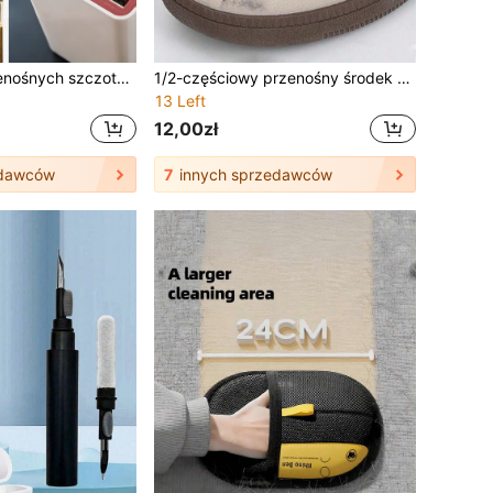
Zestaw 10/3 przenośnych szczotek do czyszczenia portów ładowania, wielofunkcyjna szczotka czyszcząca, narzędzie do usuwania kurzu, odpowiedni do smartfonów, tabletów, aparatów i laptopów, uniwersalny mini zestaw czyszczący, łatwy w użyciu i trwały, codzienny zestaw do czyszczenia
1/2-częściowy przenośny środek do czyszczenia butów zamszowych, nie wymaga wody, łatwy w przenoszeniu, odpowiedni do czyszczenia aksamitu, skóry, trampek i białych butów, odplamiacz do czyszczenia chemicznego, gumka do czyszczenia butów, materiał nieścierny, idealny dla miłośników butów sportowych, obuwia, wiosenno-letnich wyborów, prezentów dla druhen, dekoracji do pokoju, sypialni, na plażę, w podróż, dla mężczyzn, dla kobiet, na wakacje
13 Left
12,00zł
edawców
7
innych sprzedawców