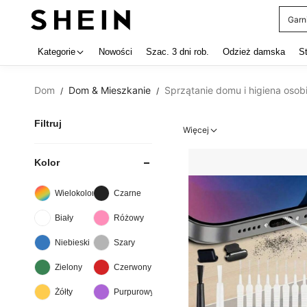
Garn
Use up 
Kategorie
Nowości
Szac. 3 dni rob.
Odzież damska
S
Dom
Dom & Mieszkanie
Sprzątanie domu i higiena osob
/
/
Filtruj
Więcej
Kolor
Wielokolorowe
Czarne
Biały
Różowy
Niebieski
Szary
Zielony
Czerwony
Żółty
Purpurowy