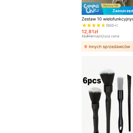
Zaoszczęd
(500+)
12,81zł
12,87zł
najniższa cena
9
innych sprzedawców