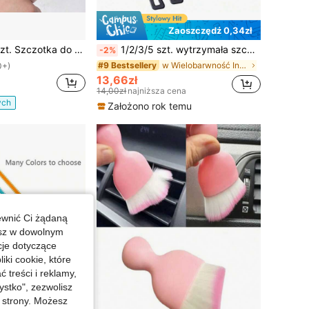
Zaoszczędź 0,34zł
a powietrzna i szczotka z włosiem, wielokrotnego użytku wałek do czyszczenia grzebienia, narzędzie do stylizacji włosów, kuchnia, łazienka, dom, artykuły gospodarstwa domowego
1/2/3/5 szt. wytrzymała szczotka do czyszczenia fug i szczelin, do kuchni, toalety i płytek, do trudno dostępnych miejsc, z twardym włosiem, do linii podłogi w prysznicu, wąskich szczelin, narożników i rowków, narzędzie do czyszczenia okien, szczotka do czyszczenia szczelin w kuchni i łazience
-2%
w Wielobarwność Inne szczotki czyszczące
#9 Bestsellery
0+)
13,66zł
14,00zł
najniższa cena
ych
Założono rok temu
ewnić Ci żądaną
esz w dowolnym
cje dotyczące
iki cookie, które
treści i reklamy,
stko", zezwolisz
j strony. Możesz