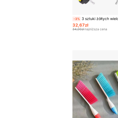
3 sztuki żółtych wielofunkcyjnych szczotek czyszczących, odpowiednich do powierzchni w łazience, fug, wanny, prysznica, kuchni, samochodu,
-3%
32,67zł
34,00zł
najniższa cena