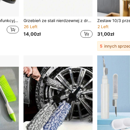
 przyczepy kempingowej; wydajne narzędzia czyszczące
Grzebień ze stali nierdzewnej z drewnianą rączką, grzebień z pazurem do czyszczenia, grzebień z poduszką powietrzną, narzędzie do czyszczenia włosów, grabki do czyszczenia w domu
26 Left
2 Left
14,00zł
31,00zł
5
innych sprz