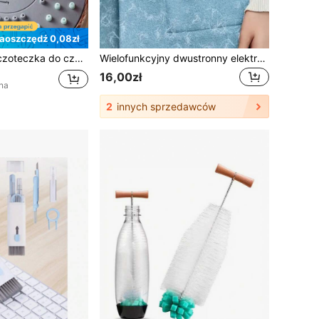
aoszczędź 0,08zł
50/20/10 szt. szczoteczka do czyszczenia słuchawki prysznicowej w łazience, mała szczoteczka przeciw zapychaniu, szczoteczka do czyszczenia porów i szczelin, narzędzie do czyszczenia szczelin klawiatury i telefonu
Wielofunkcyjny dwustronny elektrostatyczny rolka do usuwania kłaczków, ręczny, szary i czerwony. To narzędzie do czyszczenia nadaje się do usuwania sierści zwierząt, puchu, dywanów, mebli, odzieży, pościeli i dekoracji wnętrz. Dobry prezent na zimę i Boże Narodzenie.
16,00zł
na
2
innych sprzedawców