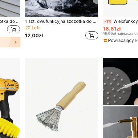
1 szt. wielofunkcyjna szczotka do czyszczenia żaluzji, miękka ściereczka z mikrofibry do żaluzji weneckich i kratek klimatyzacji, zmywalne ręczne narzędzie do czyszczenia szczelin
1 szt. dwufunkcyjna szczotka do kół z mikrofibry, miękkie narzędzie do detalingu samochodowego bez rys, demontowalna do czyszczenia felg i piast na mokro i sucho, do trudno dostępnych miejsc w samochodzie, ciężarówce, motocyklu, SUV, ATV, do garażu, prezent dla entuzjastów motoryzacji
Wielofunkcyjny zestaw do czyszczenia samochodu, zestaw szczotek do czyszczenia samochodu 
-1%
20 Left
18,81zł
19,00zł
najniższa c
12,00zł
Powracający kl