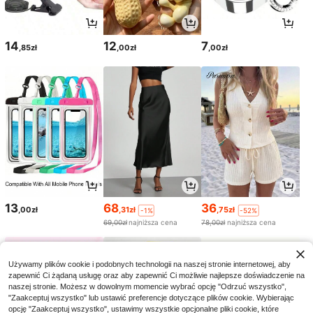
14
12
7
,85zł
,00zł
,00zł
13
68
36
,00zł
,31zł
,75zł
-1%
-52%
69,00zł
najniższa cena
78,00zł
najniższa cena
Używamy plików cookie i podobnych technologii na naszej stronie internetowej, aby
zapewnić Ci żądaną usługę oraz aby zapewnić Ci możliwie najlepsze doświadczenie na
naszej stronie. Możesz w dowolnym momencie wybrać opcję "Odrzuć wszystko",
"Zaakceptuj wszystko" lub ustawić preferencje dotyczące plików cookie. Wybierając
opcję "Zaakceptuj wszystko", ustawimy wszystkie opcjonalne pliki cookie, które