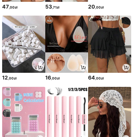
47
53
20
,00zł
,71zł
,00zł
12
16
64
,00zł
,00zł
,00zł