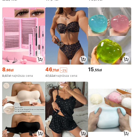
8
46
15
,66zł
,11zł
,55zł
-2%
8,67zł
najniższa cena
47,52zł
najniższa cena