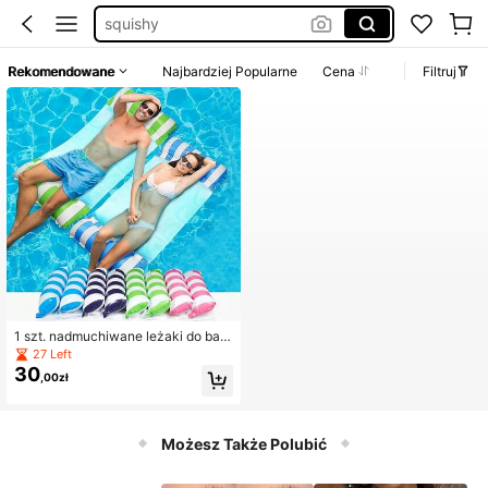
squishy
suknia na wesele
Rekomendowane
Najbardziej Popularne
Cena
Filtruj
elegancka sukienka damska
leżak do wody
1 szt. nadmuchiwane leżaki do bas
enu - składane, pasiaste, pływając
27 Left
e łóżko z zagłówkami, wytrzymały
30
,00zł
materiał PVC, mieszane kolory (pas
ki różowe, niebieskie i białe), idealn
e na imprezy przy basenie, akcesor
ia plażowe i relaks
Możesz Także Polubić