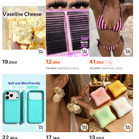
19
12
41
,00zł
,89zł
,58zł
-1%
13,00zł
najniższa cena
42,00zł
najniższa cena
22
17
13
,40zł
,74zł
,00zł