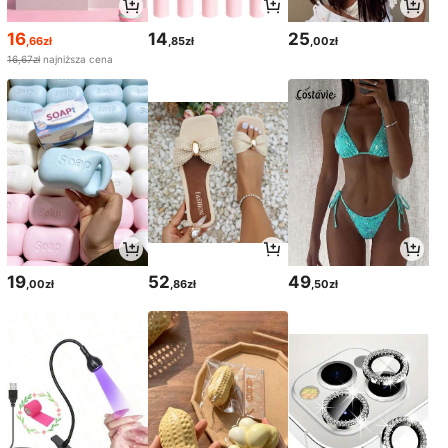
16
14
25
,66zł
,85zł
,00zł
16,67zł
najniższa cena
19
52
49
,00zł
,86zł
,50zł