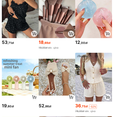
53
18
12
,71zł
,89zł
,00zł
19,00zł
мін. ціна
19
52
36
,80zł
,86zł
,75zł
-52%
78,00zł
мін. ціна