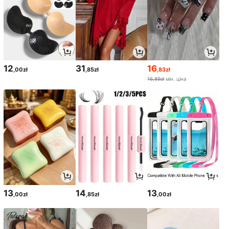
12
31
16
,00zł
,85zł
,83zł
16,89zł
мін. ціна
13
14
13
,00zł
,85zł
,00zł