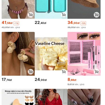
41
22
34
,58zł
,40zł
,00zł
-1%
-5%
42,00zł
мін. ціна
36,00zł
мін. ціна
17
24
8
,74zł
,00zł
,66zł
8,67zł
мін. ціна