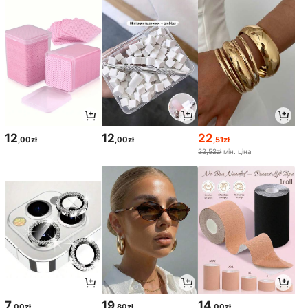
12
12
22
,00zł
,00zł
,51zł
22,52zł
мін. ціна
7
19
14
,00zł
,80zł
,00zł