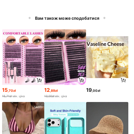
Вам також може сподобатися
15
12
19
,70zł
,89zł
,00zł
15,71zł
мін. ціна
13,00zł
мін. ціна