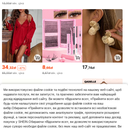
13,00zł
мін. ціна
34
8
17
,32zł
,66zł
,74zł
-47%
65,00zł
мін. ціна
8,67zł
мін. ціна
Ми використовуємо файли cookie та подібні технології на нашому веб-сайті, щоб
надавати послуги, які ви запитуєте, та прагнемо забезпечити вам найкращий
досвід відвідування веб-сайту. Ви можете «Відхилити все», «Прийняти все» або
будь-коли налаштувати свої уподобання щодо файлів cookie на ваш
вибір.Обираючи «Прийняти все», ви дозволяєте встановити всі необов’язкові
файли cookie, які допомагають нам аналізувати трафік, пропонувати розширені
функції, а також персоналізувати контент та рекламу, щоб доповнити ваш досвід
покупок у SHEIN.Обираючи «Відхилити все», ви дозволяєте використовувати
лише суворо необхідні файли cookie, без яких наш веб-сайт не працюватиме. Ви