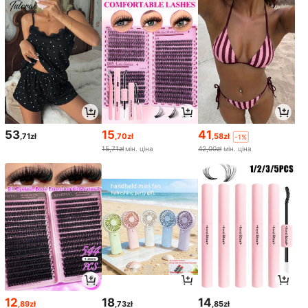
53
15
41
,71zł
,70zł
,58zł
-1%
15,71zł
мін. ціна
42,00zł
мін. ціна
12
18
14
,89zł
,73zł
,85zł