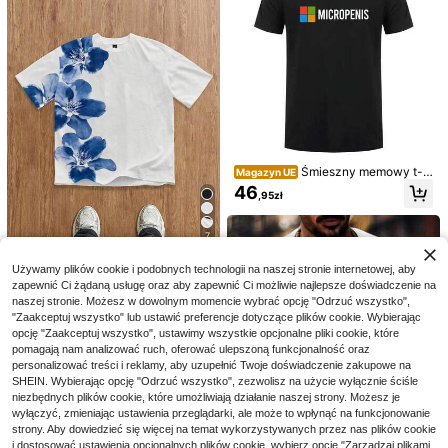
Śmieszny memowy t-s
Magazyn UE
hirt z mikropenisem, humorystyczn
46
,95zł
y geekowski t-shirt letni, unisex, lu
źny i oddychający, top OT-133
Vintage Rodeo Show Te
Magazyn UE
xas Pecos Cowboy, Odzież męska,
10
21
7
,00zł
Koszulka męska, Styl unisex, Odzie
Dazy Men
ż świąteczna, Odzież męska letnia,
Manfinity Joysei
Odzież codzienna, Prezent dla chło
Używamy plików cookie i podobnych technologii na naszej stronie internetowej, aby
DAZY Męski ciepły prą
Magazyn UE
Manfinity Joysei Męsk
paka, Koszulka z nadrukiem, Bluzki
Magazyn UE
zapewnić Ci żądaną usługę oraz aby zapewnić Ci możliwie najlepsze doświadczenie na
żkowany top bez rękawów z dekolt
59
27
a luźna koszulka z krótkim rękawe
letnie
,40zł
naszej stronie. Możesz w dowolnym momencie wybrać opcję "Odrzuć wszystko",
em w łódkę
,44zł
-51%
m i nadrukiem kwiatowym, letnia m
56,00zł
najniższa cena
"Zaakceptuj wszystko" lub ustawić preferencje dotyczące plików cookie. Wybierając
4-5 dni roboczych
ęska koszulka graficzna z kwiatow
4-5 dni roboczych
opcję "Zaakceptuj wszystko", ustawimy wszystkie opcjonalne pliki cookie, które
ym nadrukiem, męska biała koszul
pomagają nam analizować ruch, oferować ulepszoną funkcjonalność oraz
ka z nadrukiem kwiatowym, męska
personalizować treści i reklamy, aby uzupełnić Twoje doświadczenie zakupowe na
koszulka męska
SHEIN. Wybierając opcję "Odrzuć wszystko", zezwolisz na użycie wyłącznie ściśle
niezbędnych plików cookie, które umożliwiają działanie naszej strony. Możesz je
wyłączyć, zmieniając ustawienia przeglądarki, ale może to wpłynąć na funkcjonowanie
strony. Aby dowiedzieć się więcej na temat wykorzystywanych przez nas plików cookie
i dostosować ustawienia opcjonalnych plików cookie, wybierz opcję "Zarządzaj plikami