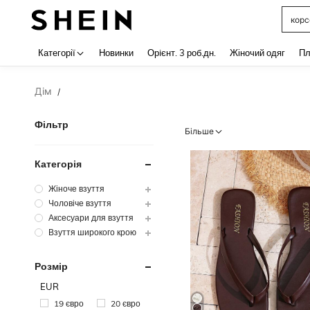
корс
Use up 
Категорії
Новинки
Орiєнт. 3 роб.дн.
Жіночий одяг
Пл
Дім
/
Фільтр
Більше
Категорія
Жіноче взуття
Чоловіче взуття
Аксесуари для взуття
Взуття широкого крою
Розмір
EUR
19 євро
20 євро