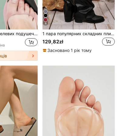
8
1 пара жіночих гелевих подушечок та накладок на пальці ніг, розроблені для високих підборів, забезпечують надзвичайний комфорт та зменшують розмір стопи, ідеально підходять для аксесуарів для подорожей, шкільного приладдя, аксесуарів для чобіт та взуття для жінок
1 пара популярних складних плисованих ботильйонів із пряжкою, плоскі зручні однотонні у західному стилі, повсякденні, із мікрофібри та шкіри, до середини литки, для святкових вечірок, осінньо-зимові, вінтажний вигляд
129,82zł
іна
Засновано 1 рік тому
ців