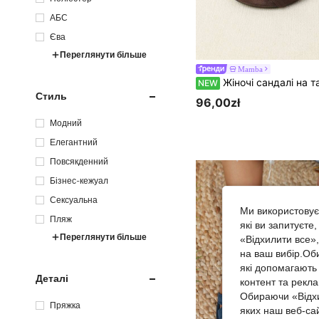
АБС
Єва
Переглянути більше
Mamba
Жіночі сандалі на танкетці з круглим носком 3.5 см, новий стиль 2026, на товстій підошві, комфортні, з відкритим носком, мінімалістичні, плоскі, з 
NEW
Стиль
96,00zł
Модний
Елегантний
Повсякденний
Бізнес-кежуал
Сексуальна
Ми використовуєм
Пляж
які ви запитуєте
Переглянути більше
«Відхилити все»
на ваш вибір.Об
які допомагають 
Деталі
контент та рекл
Обираючи «Відхи
Пряжка
яких наш веб-са