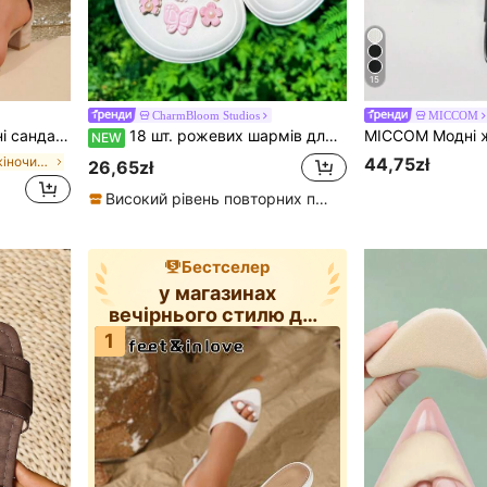
15
CharmBloom Studios
MICCOM
дкритий носок, елегантний стиль, зручні для щоденного носіння та походів на роботу, римські сандалі
18 шт. рожевих шармів для взуття у вигляді метеликів, сумісні з перфорованими капцями, DIY-аксесуари, чудовий варіант для подарунка
NEW
у замшевих жіночих сандалях
44,75zł
26,65zł
Високий рівень повторних покупців
Бестселер
у магазинах
вечірнього стилю для
жінок, босоніжки
1