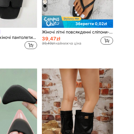
5
Зберегти 0,02zł
Жіночі літні повсякденні сліпони-в'єтнамки з квадратним носком, легкі, для дому, вулиці, пляжу, басейну та гуртожитку
MICCOM Модні жіночі пантолети на плоскій підошві з квадратним відкритим носком, нові універсальні сандалі на весну/літо
39,47zł
39,49zł
найнижча ціна