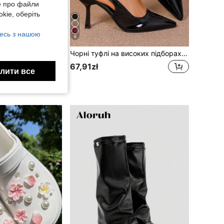
е про файли
kie, оберіть
есь з нашою
6
Чорні туфлі на високих підборах із загостреним носком, тонкий каблук, нова колекція 2025 року, елегантні сексуальні туфлі-човники з невеликою пряжкою, сандалі у французькому стилі
носком, на плоскій підошві, модні кольоропоєднання, закритий носок, з конопляною підошвою, у стилі <<фішермен»
67,91zł
лити все