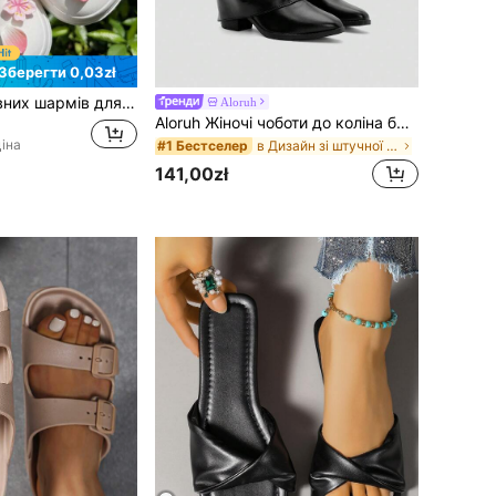
Зберегти 0,03zł
18 шт. декоративних шармів для взуття DIY у вигляді рожевих/білих квітів із рожевими пелюстками та білими перлинами ABS, багатофункціональні аксесуари для жіночих сандалів, капців, садового та пляжного взуття, святковий подарунок
Aloruh
Aloruh Жіночі чоботи до коліна без застібки з веганської шкіри на осінь/зиму, на товстих підборах, мінімалістичні та універсальні, у стилі Quiet Luxury
іна
в Дизайн зі штучної шкіри Взуття
#1 Бестселер
141,00zł