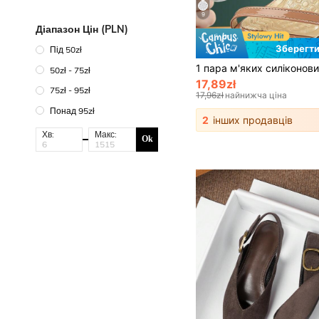
9
Діапазон Цін (PLN)
Зберегти
Під 50zł
50zł - 75zł
17,89zł
75zł - 95zł
17,96zł
найнижча ціна
Понад 95zł
2
інших продавців
Хв:
Макс:
Ok