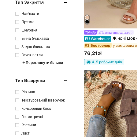
Тип Закриття
Нав'язати
Пряжка
Шнурівка
#Повсякденні сандалі
Жіночі модні сандалі на високих підборах, літнє універсальне взуття на середньому каблуці з ремінцем, абрикосового кольору, простий та товстий каблук, ві
Бічна блискавка
EU Warehouse
#3 Бестселер
Задня блискавка
76,21zł
Гачок-петля
4-5 робочих днів
Переглянути більше
Тип Візерунка
Рівнина
Текстурований візерунок
Кольоровий блок
Геометричні
Рослини
Лист