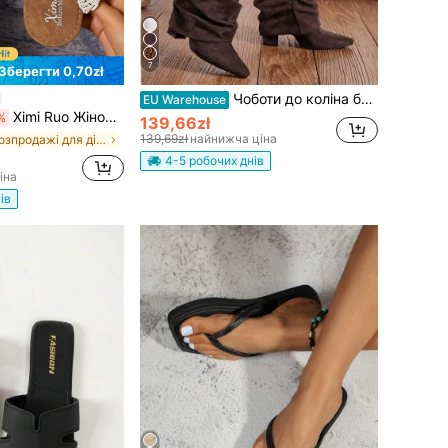
7
Зберегти 0,70zł
Чоботи до коліна без шнурівки на товстих підборах, мінімалістичні та універсальні з гострим носком, високе халяву, жіночі сексуальні чоботи-вершниці
EU Warehouse
Ximi Ruo Жіночі повсякденні плоскі сліпони-шльопанці в корейському стилі, відкритий носок, плетення в римському стилі, для весни, літа, пляжу та відпустки
%
139,66zł
139,69zł
найнижча ціна
в розпродажі для дітей до школи Жіночі сандалі
4-5 робочих днів
іна
ів