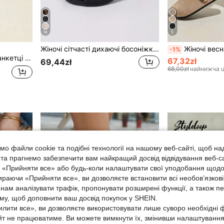
16
5
Жіночі сітчасті дихаючі босоніжки на високих підборах з відкритим носком, універсальні мінімалістичні літні нові сліпонти з бантом на шпильці, чорне мереживо, шикарні та елегантні
Жіночі весняні нові мюлі з круглим носком, товст
-1%
м'якою підошвою, не втомлюючі, модні сандалі для вулиці
67,32zł
69,44zł
68,00zł
найнижча ц
о файли cookie та подібні технології на нашому веб-сайті, щоб на
, та прагнемо забезпечити вам найкращий досвід відвідування веб-с
, «Прийняти все» або будь-коли налаштувати свої уподобання щодо
ираючи «Прийняти все», ви дозволяєте встановити всі необов’язкові
нам аналізувати трафік, пропонувати розширені функції, а також п
аму, щоб доповнити ваш досвід покупок у SHEIN.
лити все», ви дозволяєте використовувати лише суворо необхідні ф
йт не працюватиме. Ви можете вимкнути їх, змінивши налаштуванн