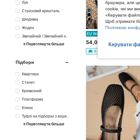
Лук
браузера, але ц
cookie, які ми в
Стразовий кришталь
«Керувати файла
Шнурівка
Щоб отримати бі
8
Політикою конфі
Жоден
Жіночі модні богемні плоскі сандалі, повсякденні та універсальні, підходять 
EU Warehouse
Звичайний / Звичайний но
54,00zł
сок
Переглянути більше
Керувати фа
4-5 робочих днів
Підбори
Квартира
Стилет
Кремезний
Платформа
Клини
Туфлі на підборах з кошен
ятами
Переглянути більше