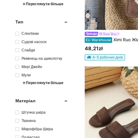
Переглянути більше
Тип
27
Слінгбеки
Ximi Ruo
Ximi Ruo Жіночі повсякденні плоскі сліпони в корейському стилі, капці без застібки, літні 
EU Warehouse
Судові насоси
48,21zł
Слайди
4-5 робочих днів
Ремінець на щиколотку
Мері Джейн
Мули
Переглянути більше
Матеріал
Штучна шкіра
Тканина
Мікрофібра Шкіра
Поліестер