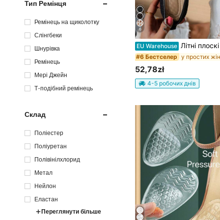
Тип Ремінця
Ремінець на щиколотку
6
Слінгбеки
Літні плоскі туфлі з мережива та сітки з ажурними вирізами, жіночі дихаючі балетки з еластичною стрічкою, повсяк
EU Warehouse
Шнурівка
#6 Бестселер
Ремінець
52,78zł
Мері Джейн
4-5 робочих днів
Т-подібний ремінець
Склад
Поліестер
Поліуретан
Полівінілхлорид
Метал
Нейлон
Еластан
Переглянути більше