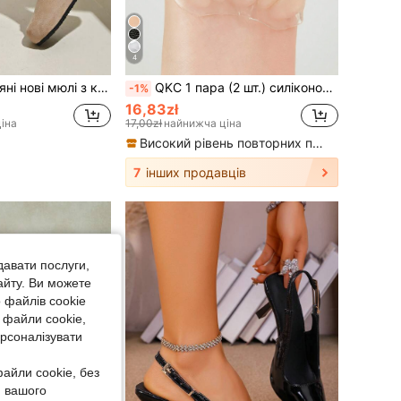
4
ою підошвою, зручні повсякденні модні сліпони, комфорт на весь день
QKC 1 пара (2 шт.) силіконових протиковзких подушечок для передньої частини стопи та захисних накладок на п'яту, підходять для жіночих підборів, жіночих туфель на плоскій підошві та чоловічих кросівок, для щоденного носіння влітку, ідеальний аксесуар для взуття на подарунок, комфорт на весь день
-1%
16,83zł
іна
17,00zł
найнижча ціна
Високий рівень повторних покупців
7
інших продавців
давати послуги,
айту. Ви можете
 файлів cookie
 файли cookie,
ерсоналізувати
айли cookie, без
я вашого