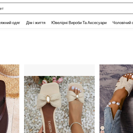
ет
and down arrow keys to navigate search Нещодавно шукали and Пошук Відкритт
яжний одяг
Дім і життя
Ювелірні Вироби Та Аксесуари
Чоловічий 