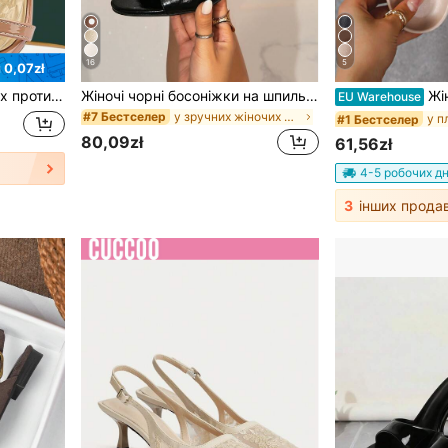
16
5
 0,07zł
1 пара м'яких силіконових протиковзких накладок на передню частину стопи, зручні амортизуючий накладка для запобігання болю та стиранню в стопах, підходить для високих підборів, балетків, сандалій, весна/літо
Жіночі чорні босоніжки на шпильці з гострим носком, без п'яти, люксові модні сандалі з відкритим носком, комфортні мюлі з ланцюжком на щиколотці, плоскі, із секси PU-шкіри, для вечірок, вечора, побачень, зручні для поїздок на роботу та офісу, весна/літо/осінь
Жіночі модні плоскі сандалі з 
EU Warehouse
у зручних жіночих сандалях
#7 Бестселер
#1 Бестселер
80,09zł
61,56zł
4-5 робочих дн
3
інших продав