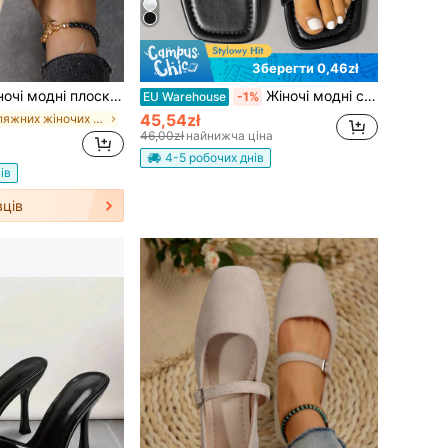
Зберегти 0,46zł
регульованою подвійною пряжкою, легкі EVA сандалі без застібки, нековзкі, зносостійкі, м'які, комфортні, з амортизацією, для пляжу та відпочинку на відкритому повітрі
Жіночі модні складні плоскі плісовані сліпони на всі сезони, літні нові плоскі капці для носіння на вулиці, білі з жовтою підошвою, квадратний носок
EU Warehouse
-1%
45,54zł
у пляжних жіночих капцях
46,00zł
найнижча ціна
4-5 робочих днів
ів
ців