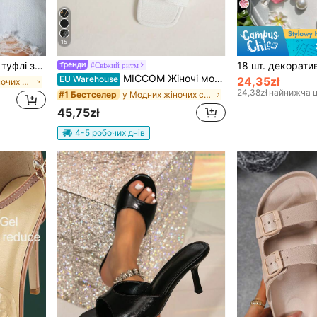
5
15
денні комфортні лофери без шнурівки для щоденних поїздок, універсальні
#Свіжий ритм
MICCOM Жіночі модні плоскі сандалі з квадратним відкритим носком, чорні, нові універсальні жіночі пантофлі на весну/літо для щоденного носіння
EU Warehouse
24,35zł
у простих жіночих туфлях на низькому ходу
24,38zł
найнижча ц
у Модних жіночих сліпочках
#1 Бестселер
45,75zł
4-5 робочих днів