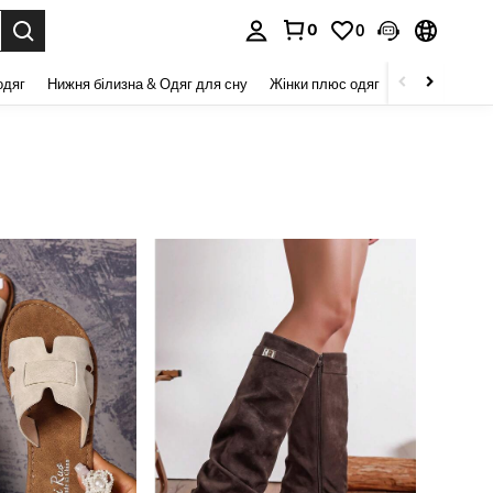
0
0
я. Press Enter to select.
одяг
Нижня білизна & Одяг для сну
Жінки плюс одяг
Краса та здор