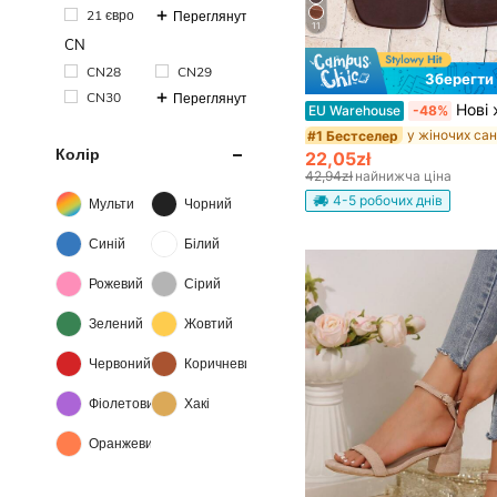
21 євро
Переглянути більше
11
CN
CN28
CN29
Зберегти 
CN30
Переглянути більше
Нові жіночі сандалі-в'єтнамки на весну/літо, шоколадно-
EU Warehouse
-48%
#1 Бестселер
Колір
22,05zł
42,94zł
найнижча ціна
4-5 робочих днів
Мульти
Чорний
Синій
Білий
Рожевий
Сірий
Зелений
Жовтий
Червоний
Коричневий
Фіолетовий
Хакі
Оранжевий