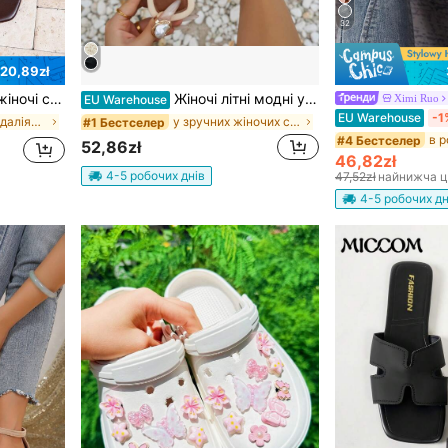
32
20,89zł
коричневі, з квадратним носком, плоскі, повсякденні капці для дому та вулиці
Жіночі літні модні універсальні плоскі сандалі з квадратним носком, пляжні капці, зручне бежеве взуття для вулиці, повсякденні
Ximi Ruo
EU Warehouse
EU Warehouse
-1
у жіночих сандаліях з накладним носком
у зручних жіночих сандалях
#1 Бестселер
#4 Бестселер
52,86zł
46,82zł
4-5 робочих днів
47,52zł
найнижча ц
4-5 робочих дн