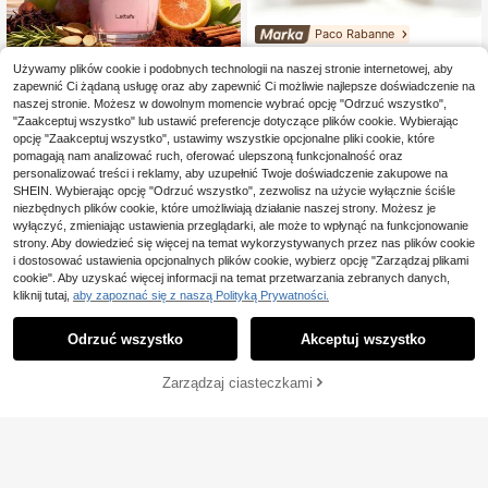
Paco Rabanne
Paco Rabanne Per
Magazyn UE
NEW
118
fumy
Używamy plików cookie i podobnych technologii na naszej stronie internetowej, aby
Lattafa
,75zł
zapewnić Ci żądaną usługę oraz aby zapewnić Ci możliwie najlepsze doświadczenie na
Lattafa Yara 100ML - D
Magazyn UE
naszej stronie. Możesz w dowolnym momencie wybrać opcję "Odrzuć wszystko",
65
amska woda perfumowana
,55zł
"Zaakceptuj wszystko" lub ustawić preferencje dotyczące plików cookie. Wybierając
opcję "Zaakceptuj wszystko", ustawimy wszystkie opcjonalne pliki cookie, które
pomagają nam analizować ruch, oferować ulepszoną funkcjonalność oraz
personalizować treści i reklamy, aby uzupełnić Twoje doświadczenie zakupowe na
SHEIN. Wybierając opcję "Odrzuć wszystko", zezwolisz na użycie wyłącznie ściśle
niezbędnych plików cookie, które umożliwiają działanie naszej strony. Możesz je
wyłączyć, zmieniając ustawienia przeglądarki, ale może to wpłynąć na funkcjonowanie
strony. Aby dowiedzieć się więcej na temat wykorzystywanych przez nas plików cookie
i dostosować ustawienia opcjonalnych plików cookie, wybierz opcję "Zarządzaj plikami
cookie". Aby uzyskać więcej informacji na temat przetwarzania zebranych danych,
kliknij tutaj,
aby zapoznać się z naszą Polityką Prywatności.
Odrzuć wszystko
Akceptuj wszystko
Loui Martin Loui Vanilla
Magazyn UE
Zaoszczędź 7,67zł
98
Powdery 100ML Eau de parfum Uni
DODAJ DO
,10zł
Zarządzaj ciasteczkami
KUP TERAZ
sex
KOSZYKA
Armaf
4-5 dni roboczych
Armaf Club De Nuit Woman EDP 50
66
ML perfumy damskie, długotrwały k
,40zł
-10%
wiatowo-owocowy słodki zapach
74,07zł
najniższa cena