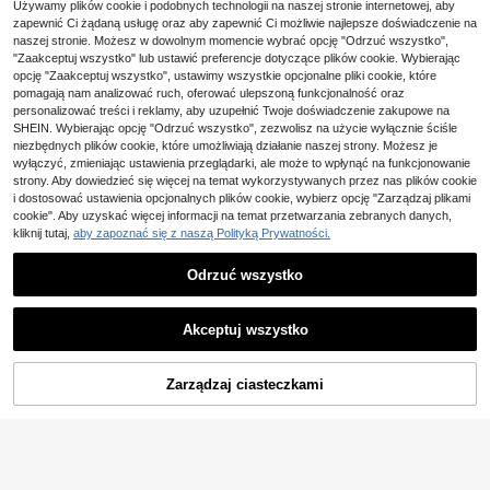
Używamy plików cookie i podobnych technologii na naszej stronie internetowej, aby
ectar, Suitable For Daily Wear
336,31zł RRP
Lattafa
zapewnić Ci żądaną usługę oraz aby zapewnić Ci możliwie najlepsze doświadczenie na
4-5 dni roboczych
Lattafa Dubai Flower Ya
naszej stronie. Możesz w dowolnym momencie wybrać opcję "Odrzuć wszystko",
Magazyn UE
ra – mgiełka perfumowana do ciała i
26 Left
"Zaakceptuj wszystko" lub ustawić preferencje dotyczące plików cookie. Wybierając
włosów 250 ml
Lattafa
opcję "Zaakceptuj wszystko", ustawimy wszystkie opcjonalne pliki cookie, które
47
,26zł
pomagają nam analizować ruch, oferować ulepszoną funkcjonalność oraz
Woda perfumowana Lat
Magazyn UE
personalizować treści i reklamy, aby uzupełnić Twoje doświadczenie zakupowe na
tafa Yara Candy 50 ml dla kobiet
28
,49zł
SHEIN. Wybierając opcję "Odrzuć wszystko", zezwolisz na użycie wyłącznie ściśle
niezbędnych plików cookie, które umożliwiają działanie naszej strony. Możesz je
wyłączyć, zmieniając ustawienia przeglądarki, ale może to wpłynąć na funkcjonowanie
strony. Aby dowiedzieć się więcej na temat wykorzystywanych przez nas plików cookie
Zaoszczędź 7,67zł
i dostosować ustawienia opcjonalnych plików cookie, wybierz opcję "Zarządzaj plikami
cookie". Aby uzyskać więcej informacji na temat przetwarzania zebranych danych,
Armaf
kliknij tutaj,
aby zapoznać się z naszą Polityką Prywatności.
Armaf Club De Nuit Woman EDP 50
66
ML perfumy damskie, długotrwały
,40zł
-10%
Zaoszczędź 9,50zł
kwiatowo-owocowy słodki zapach
Odrzuć wszystko
74,07zł
najniższa cena
Lattafa
Pokaż podobne produkty w magazynie
Zobacz Wszystko
Lattafa Eclaire Banoffi Perfume 10
Akceptuj wszystko
87
0ML słodki elegancki zapach dla k
,98zł
-9%
Przepraszamy ten produkt został wyprzedany.
obiet, trwałe Eau De Parfum
97,48zł
najniższa cena
Paris Corner
Zarządzaj ciasteczkami
WYPRZEDANY
Paris Corner Marshmall
Magazyn UE
Fragrance World
ow Blush Eau de Parfum dla kobiet
35
,99zł
30 ml, słodki zapach gourmand
Fragrance World Woda
Magazyn UE
81
perfumowana unisex Creme Of Clo
,66zł
-8%
uds 100 ml
89,00zł
najniższa cena