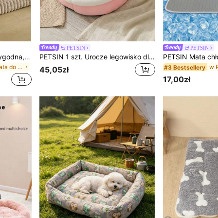
PETSIN
PETSIN
PETSIN Nowa, miękka i wygodna, piankowa mata do legowiska dla zwierząt, odpowiednia do użytku wewnątrz pomieszczeń zimą, antypoślizgowa, zdejmowana i nadająca się do prania w pralce. Legowisko dla psa/kota
PETSIN 1 szt. Urocze legowisko dla kota do domu, zmywalny domek dla zwierząt, ciepłe legowisko w kształcie jaskini, odpowiednie dla królików, szczeniąt i kotów
w Poliester Mata do legowiska i klatki dla zwierzą
#3 Bestsellery
45,05zł
17,00zł