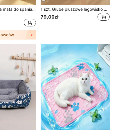
Miękka i wygodna mata do spania dla zwierząt, dwustronna, z uroczym, kreskówkowym wzorem i ciepłą podszewką, nadająca się do prania w pralce, antypoślizgowa, odpowiednia do użytku w pomieszczeniach, dla małych i średnich zwierząt, idealny prezent dla szczeniąt i kociąt
1 szt. Grube pluszowe legowisko dla zwierząt, ciepłe i wygodne gniazdo dla zwierząt, odpowiednie dla małych, średnich i dużych zwierząt domowych w pomieszczeniach
79,00zł
dawców