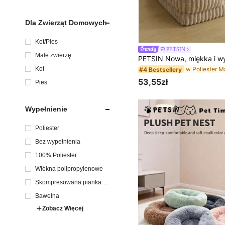
Dla Zwierząt Domowych
Kot/Pies
PETSIN
Małe zwierzę
Kot
#4 Bestsellery
53,55zł
Pies
Wypełnienie
Poliester
Bez wypełnienia
100% Poliester
Włókna polipropylenowe
Skompresowana pianka pr
óżniowa
Bawełna
Zobacz Więcej