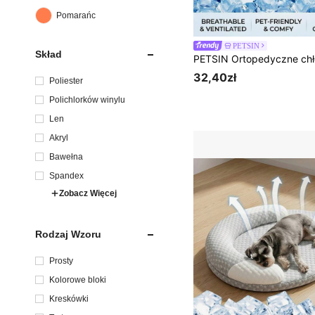
Pomarańczowy
PETSIN
Skład
32,40zł
Poliester
Polichlorków winylu
Len
Akryl
Bawełna
Spandex
Zobacz Więcej
Rodzaj Wzoru
Prosty
Kolorowe bloki
Kreskówki