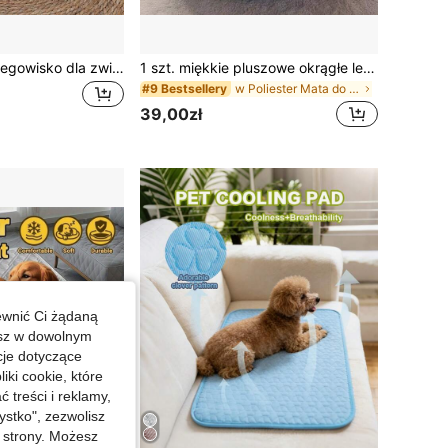
1 szt. Zmywalne legowisko dla zwierząt, odpowiednie na każdą porę roku, półzamknięte, dla małych/dużych psów i kotów, jesień/zima
1 szt. miękkie pluszowe okrągłe legowisko dla zwierząt domowych dla kotów lub małych psów, legowisko dla psa i kota w rozmiarze mini/średnim, ciepłe i oddychające na wszystkie pory roku, łatwe do czyszczenia, legowisko dla psa, legowisko dla kota, legowisko dla zwierząt domowych, akcesoria dla zwierząt, rozmiar: 19,69x19,69x6,3 cala
w Poliester Mata do legowiska i klatki dla zwierzą
#9 Bestsellery
39,00zł
ewnić Ci żądaną
esz w dowolnym
cje dotyczące
iki cookie, które
treści i reklamy,
stko", zezwolisz
j strony. Możesz