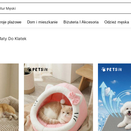
itur Męski
and down arrow keys to navigate search Ostatnie wyszukiwanie and szukaj i znaj
troje plażowe
Dom i mieszkanie
Biżuteria I Akcesoria
Odzież męska
Maty Do Klatek