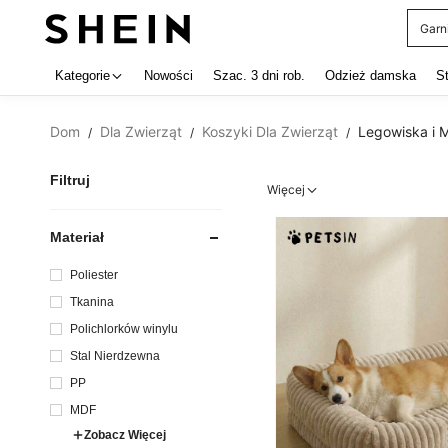
Garn
Use up 
Kategorie
Nowości
Szac. 3 dni rob.
Odzież damska
S
Dom
Dla Zwierząt
Koszyki Dla Zwierząt
Legowiska i 
/
/
/
Filtruj
Więcej
Materiał
Poliester
Tkanina
Polichlorków winylu
Stal Nierdzewna
PP
MDF
Zobacz Więcej