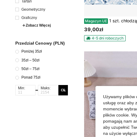
Tartan
Geometryczny
Graficzny
1 szt. chłodząca legowisko dla kota z lodowymi fasolkami i gąbką, ortopedyczna oddychająca mata dla psa, antypoślizgowa, zmywalna chłodząca podkładka dla k
Magazyn UE
Zobacz Więcej
39,00zł
4-5 dni roboczych
Przedział Cenowy (PLN)
Poniżej 35zł
35zł – 50zł
50zł – 75zł
Ponad 75zł
Min:
Maks:
Ok
Używamy plików c
usługę oraz aby 
momencie wybrać 
plików cookie. Wy
pomagają nam ana
aby uzupełnić Tw
na użycie wyłączn