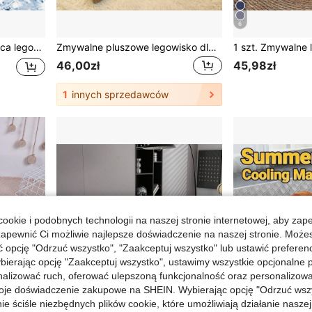
6
otów małych/średnich/dużych, na lato, łatwa do czyszczenia, dla miłośników zwierząt
Zmywalne pluszowe legowisko dla zwierząt, wypełnione falistą pianką o wysokiej wytrzymałości – wygodna sofa dla psów i kotów, odpowiednia dla małych i średnich zwierząt, na każdą porę roku (zalecamy wybór rozmiaru większego dla większego komfortu i odczekanie 2–3 dni, aby pianka w pełni się rozprężyła)
46,00zł
45,98zł
1
innych sprzedawców
ookie i podobnych technologii na naszej stronie internetowej, aby zap
zapewnić Ci możliwie najlepsze doświadczenie na naszej stronie. Moż
opcję "Odrzuć wszystko", "Zaakceptuj wszystko" lub ustawić preferen
bierając opcję "Zaakceptuj wszystko", ustawimy wszystkie opcjonalne pl
lizować ruch, oferować ulepszoną funkcjonalność oraz personalizować 
oje doświadczenie zakupowe na SHEIN. Wybierając opcję "Odrzuć wszy
ie ściśle niezbędnych plików cookie, które umożliwiają działanie nasze
6