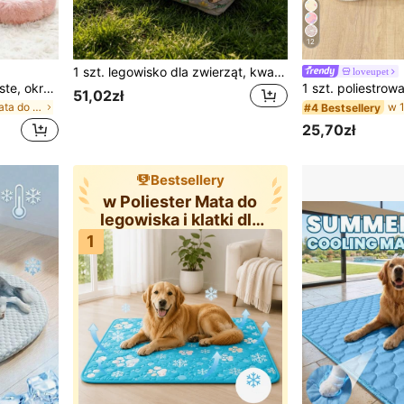
12
1 szt. legowisko dla zwierząt, kwadratowy design, kolorowy motyw sowy, do codziennego użytku w domu, sypialni, ogrodzie, na kempingu i spacerach, mata dla psa, legowisko dla szczeniaka, legowisko dla psa, akcesoria dla kota, legowisko dla kota, mata dla zwierząt, mata dla kota
loveupet
PETSIN 1 szt. Małe, puszyste, okrągłe legowisko dla zwierząt, ciepłe i oddychające, odpowiednie dla małych kociąt i szczeniąt, całoroczne, jednokolorowe legowisko dla małego psa, legowisko dla małego kota zapewniające ciepło zimą, odpowiednie dla małych zwierząt, takich jak szczenięta, kocięta, gryzonie, można prać w pralce, nieodpowiednie dla średnich/dużych zwierząt
51,02zł
w Poliester Mata do legowiska i klatki dla zwierzą
#4 Bestsellery
25,70zł
Bestsellery
w Poliester Mata do
legowiska i klatki dla
zwierzą
1