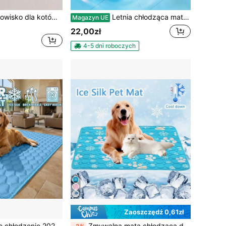
1 szt. miękkie legowisko dla kotów i małych psów – wypełnione włóknem poliestrowym z pluszu, niebieski wzór z łapkami, trwała poduszka na kanapę do wnętrz, łatwa w czyszczeniu, wygodna i przytulna, odpowiednia dla zwierząt domowych, gniazdo dla kota, zabawny design dla pupila, łatwy w czyszczeniu materiał
Letnia chłodząca mata dla zwierząt, oddychająca chłodząca podkładka z jedwabiu lodowego dla psów i kotów, antypoślizgowa, zmywalna mata na legowisko dla zwierząt, odpowiednia na gorącą pogodę
Magazyn UE
22,00zł
4-5 dni roboczych
Zaoszczędź 0,61zł
[Nowe, ulepszone chłodzenie 2026] Letnie legowisko dla psa z lodem | Polecane przez ekspertów ds. zwierząt domowych z 98 krajów | Mata chłodząca dla psów i kotów, materiał odprowadzający wilgoć | Oddychające legowisko z siatki | Włókno poliestrowe – zapewnia chłód i wygodę kotom i psom przez całe lato, odpowiednie dla małych, średnich i dużych zwierząt, trwałe, odporne na nacisk, odporne na uszkodzenia, oddychające i przyjazne dla skóry, nadające się do prania i wielokrotnego użytku, lekkie i łatwe do przechowywania, niezbędne letnie akcesorium chłodzące dla zwierząt, zapobiegające duszności i bezsenności latem
Zmywalna mata chłodząca dla psa, mata chłodząca z jedwabiu lodowego, samochłodzący koc dla zwierząt, mata chłodząca dla psa, do użytku wewnątrz i na zewnątrz samochodu (1 szt.)