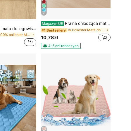
10
Pralna chłodząca mata dla psa z jedwabiu lodowego, samochłodzący koc dla zwierząt, do użytku w domu, na zewnątrz i w samochodzie, letni niezbędnik, przyjazna w podróży
Magazyn UE
1 szt. poliestrowa mata do legowiska dla zwierząt, szara podstawa z białym wzorem kostek, oddychająca i zmywalna, odpowiednia dla małych i średnich kotów oraz psów przez cały rok (odpowiednia dla aktywnych psów, takich jak Teddy Bear i Bichon, nieodpowiednia dla dużych psów)
w Poliester Mata do legowiska i klatki dla zwierzą
#1 Bestsellery
w 100% poliester Mata do legowiska i klatki dla zw
10,78zł
4-5 dni roboczych