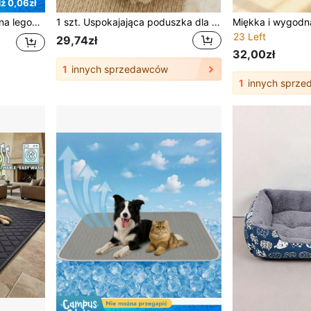
ź 0,06zł
1 szt. wodoodporna mata na legowisko dla zwierząt, trwała i łatwa w czyszczeniu, odpowiednia dla kotów i psów, kocyk dla zwierząt (czerwony, czarny i granatowy)
1 szt. Uspokajająca poduszka dla psa i kota, miękka i puszysta poduszka do legowiska dla psa, poduszka pod szyję dla psa łagodząca lęki w kształcie litery U, zabawka uspokajająca dla zwierząt łagodząca ból stawów i poprawiająca jakość snu
23 Left
29,74zł
32,00zł
1
innych sprzedawców
1
innych sprze