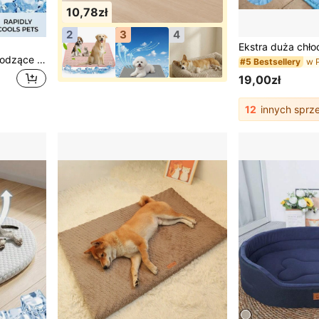
10,78zł
2
3
4
PETSIN Ortopedyczne chłodzące legowisko dla psa, oddychające letnie legowisko dla zwierząt z podniesionym brzegiem, miękka, prana mata dla małych i średnich psów oraz kotów, antypoślizgowa mata dla zwierząt do użytku całorocznego
#5 Bestsellery
19,00zł
12
innych spr