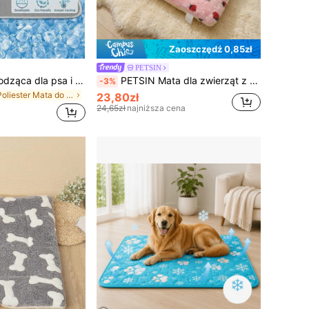
Zaoszczędź 0,85zł
PETSIN
PETSIN Mata chłodząca dla psa i kota w dużym rozmiarze | Dostępne w 5 rozmiarach | Oddychająca siateczka | Letnia mata chłodząca dla zwierząt | Mata chłodząca dla zwierząt z lodowego jedwabiu | Nadaje się do łóżka i sofy
PETSIN Mata dla zwierząt z nadrukiem różowej truskawki, miękka i ciepła pluszowa mata dla kotów, przytulna i wygodna mata do spania dla zwierząt
-3%
w Poliester Mata do legowiska i klatki dla zwierzą
23,80zł
24,65zł
najniższa cena