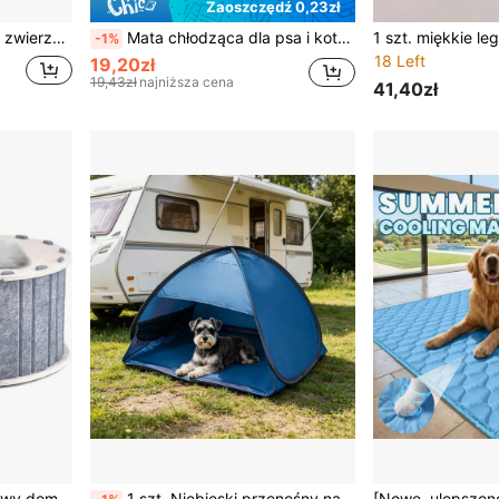
Zaoszczędź 0,23zł
Letnia mata chłodząca dla zwierząt, oddychająca mata chłodząca dla psów i kotów, zmywalna mata chłodząca dla misia, golden retrievera, dużych psów, kotów, artykuły dla zwierząt domowych łagodzące ciepło, całoroczna mata do legowiska dla zwierząt, pikowana, antypoślizgowa mata dla zwierząt, mata do spania dla psa, legowisko chłodzące dla kota, dostępne w wielu rozmiarach
Mata chłodząca dla psa i kota w dużym rozmiarze | Dostępne w 5 rozmiarach | Oddychająca siateczka | Letnia mata chłodząca dla zwierząt | Mata chłodząca dla zwierząt z lodowego jedwabiu | Nadaje się do łóżka i sofy
-1%
18 Left
19,20zł
19,43zł
najniższa cena
41,40zł
1 szt. Dwuwarstwowy filcowy domek dla kota, odpowiedni do chowania się i zabawy, okrągłe, urocze legowisko tunelowe dla kota, składany i odpinany domek dla zwierząt, odpowiedni do domu z wieloma kotami, do użytku przez cały rok
1 szt. Niebieski przenośny namiot dla małych psów