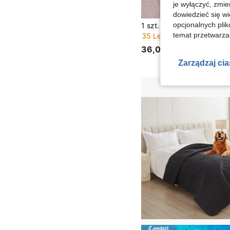
je wyłączyć, zmie
dowiedzieć się w
#3 Bestsellery
opcjonalnych plik
35 Left
temat przetwarzan
#3 Bestsellery
#3 Bestsellery
35 Left
35 Left
36,00zł
#3 Bestsellery
35 Left
Zarządzaj ci