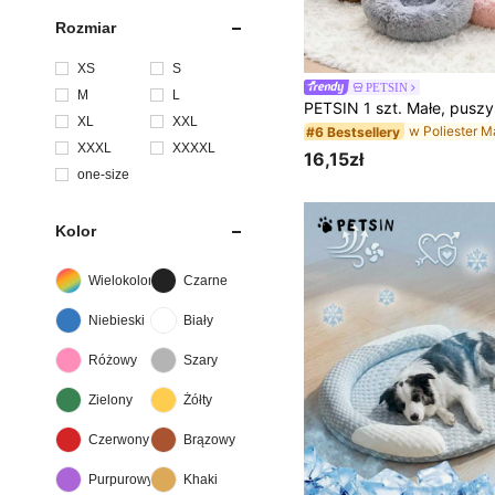
Rozmiar
XS
S
PETSIN
M
L
XL
XXL
#6 Bestsellery
XXXL
XXXXL
16,15zł
one-size
Kolor
Wielokolorowe
Czarne
Niebieski
Biały
Różowy
Szary
Zielony
Żółty
Czerwony
Brązowy
Purpurowy
Khaki