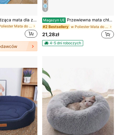
5
Ekstra duża chłodząca mata dla zwierząt na lato, odporna na pogryzienia i trwała mata dla psa, odpowiednia na wszystkie pory roku, lekka chłodząca mata-legowisko dla zwierząt, dostępna w 5 rozmiarach dla małych, średnich i dużych zwierząt, dla miłośników zwierząt, zmywalna
Przewiewna mata chłodząca dla psa, chłodząca mata z jedwabiu lodowego, samochłodzący koc dla zwierząt, mata chłodząca dla psa do wnętrz/na zewnątrz/do samochodu
Magazyn UE
w Poliester Mata do legowiska i klatki dla zwierzą
w Poliester Mata do legowiska i klatki dla zwierzą
#2 Bestsellery
21,28zł
4-5 dni roboczych
zedawców