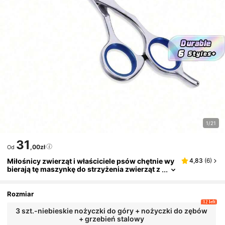
1/21
31
,00zł
Od
Miłośnicy zwierząt i właściciele psów chętnie wy
4,83
(
6
)
bierają tę maszynkę do strzyżenia zwierząt z
okrągłą końcówką. Ten profesjonalny zestaw
do pielęgnacji, gorąco polecany przez doświadc
zonych treserów psów, nadaje się również dla mi
Rozmiar
łośników kotów, właścicieli kotów i miłośników i
12 left
nnych zwierząt.
3 szt.-niebieskie nożyczki do góry + nożyczki do zębów
+ grzebień stalowy