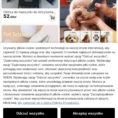
Ostrza do maszynki do strzyżenia z
52
wierząt SRGC Oster Series nr 3F, 4
,00zł
F, 5F, 7F, 10, 40 – uniwersalne, czar
ne
Zaoszczędź 0,03zł
Używamy plików cookie i podobnych technologii na naszej stronie internetowej, aby
zapewnić Ci żądaną usługę oraz aby zapewnić Ci możliwie najlepsze doświadczenie na
Nożyczki do pielęgnacji zwierząt, z
naszej stronie. Możesz w dowolnym momencie wybrać opcję "Odrzuć wszystko",
46
estaw do pielęgnacji psów, cicha m
,29zł
46,32zł
najniższa cena
"Zaakceptuj wszystko" lub ustawić preferencje dotyczące plików cookie. Wybierając
aszynka do strzyżenia kotów i psó
opcję "Zaakceptuj wszystko", ustawimy wszystkie opcjonalne pliki cookie, które
w, zasilana bateryjnie/przez USB, z
oświetleniem LED, wielofunkcyjny t
pomagają nam analizować ruch, oferować ulepszoną funkcjonalność oraz
rymer do łap, oczu, uszu, pyska i wr
personalizować treści i reklamy, aby uzupełnić Twoje doświadczenie zakupowe na
ażliwych miejsc, bezprzewodowa
SHEIN. Wybierając opcję "Odrzuć wszystko", zezwolisz na użycie wyłącznie ściśle
maszynka do strzyżenia zwierząt,
niezbędnych plików cookie, które umożliwiają działanie naszej strony. Możesz je
profesjonalna maszynka do strzyże
wyłączyć, zmieniając ustawienia przeglądarki, ale może to wpłynąć na funkcjonowanie
nia zwierząt
strony. Aby dowiedzieć się więcej na temat wykorzystywanych przez nas plików cookie
i dostosować ustawienia opcjonalnych plików cookie, wybierz opcję "Zarządzaj plikami
cookie". Aby uzyskać więcej informacji na temat przetwarzania zebranych danych,
kliknij tutaj,
aby zapoznać się z naszą Polityką Prywatności.
1 zestaw profesjonalnych nożycze
k do pielęgnacji zwierząt, dla lewor
26 Left
ęcznych i praworęcznych, odpowie
24
Odrzuć wszystko
Akceptuj wszystko
,00zł
dnie dla małych i dużych zwierząt,