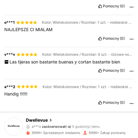
Pomocny
(0)
o***1
Kolor: Wielokolorowe / Rozmiar: 1 szt. - niebieskie nożyczki do góry
NAJLEPSZE
CI
MIALAM
Pomocny
(0)
v***v
Kolor: Wielokolorowe / Rozmiar: 4 szt. - różowe nożyczki do upturnu + nożyczki do zębów + nożyczki proste + grzebień stalowy
Las
tijeras
son
bastante
buenas
y
cortan
bastante
bien
Pomocny
(0)
a***2
Kolor: Wielokolorowe / Rozmiar: 1 szt. - niebieskie nożyczki do góry
Handig
!!!!!!
Pomocny
(0)
61K Obserwujący
4,85
Dwellevue
a***e
zaobserwował(-a)
5 godzin(y) temu
n***g
przegląda
999K+ Sprzedanych niedawno
999K+ Zakup ponowny
61K Obserwujący
4,85