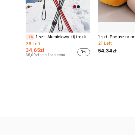
1 szt. Aluminiowy kij trekkingowy, 5-biegowy, regulowany, składany, teleskopowy, ultralekki kij trekkingowy do wspinaczki na świeżym powietrzu
-1%
21 Left
36 Left
34,65zł
54,34zł
35,00zł
najniższa cena