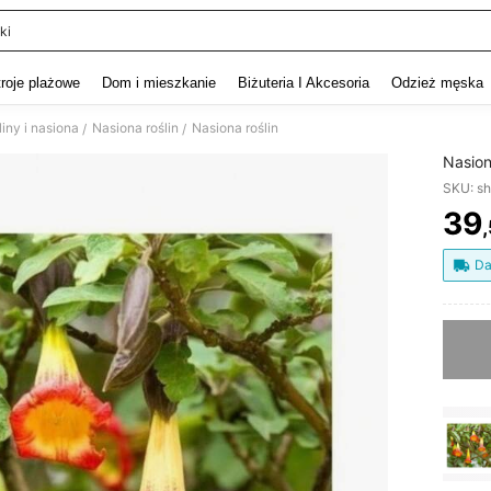
ki
and down arrow keys to navigate search Ostatnie wyszukiwanie and szukaj i znaj
troje plażowe
Dom i mieszkanie
Biżuteria I Akcesoria
Odzież męska
liny i nasiona
Nasiona roślin
Nasiona roślin
/
/
Nasion
SKU: s
39
PR
Da
Przepra