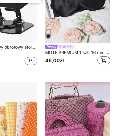
1 szt. Metalowy obrotowy stojak płaski, stojak na laptopa, uchwyt na telefon stacjonarny, stojak chłodzący do komputera
MOTF
MOTF PREMIUM 1 szt. 16 mm materiałowa osłona na oczy, prosta czarna dwustronna maska do spania do sypialni, podróży, biura, szkoły
45,00zł