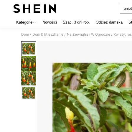
gniot
Use up 
Kategorie
Nowości
Szac. 3 dni rob.
Odzież damska
S
Dom
Dom & Mieszkanie
Na Zewnątrz i W Ogrodzie
Kwiaty, roś
/
/
/