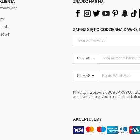
KLIENTA
ZNAJDŹ NAS NA
j zadawane
ami
odatki
ZAPISZ SIĘ PO CODZIENNĄ DAWKĘ 
usowe
PL + 48
PL + 48
Klikając na przycisk SUBSKRYBUJ, ak
anulować subskrypcję e-maili marketi
AKCEPTUJEMY