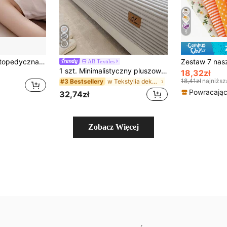
5
1 szt. Poduszka ortopedyczna z pianki memory foam – wsparcie szyi – ergonomiczny kształt dla osób śpiących na boku, plecach i brzuchu – technologia powolnego odkształcania – zdejmowany pokrowiec na zamek błyskawiczny – do użytku w biurze, łóżku, na krześle i w podróży – kompaktowa i przenośna konstrukcja – łatwy w czyszczeniu materiał
AB Textiles
1 szt. Minimalistyczny pluszowy pokrowiec na sofę w paski – przyjazny dla zwierząt, antypoślizgowy, pasuje do sof 1/2/3/4-osobowych. Ochraniacz na sofę do salonu i mebli domowych, z dekoracyjną etykietą gwarantującą najwyższą jakość.
18,32zł
18,41zł
najniższ
w Tekstylia dekoracyjne
#3 Bestsellery
Powracający
32,74zł
Zobacz Więcej