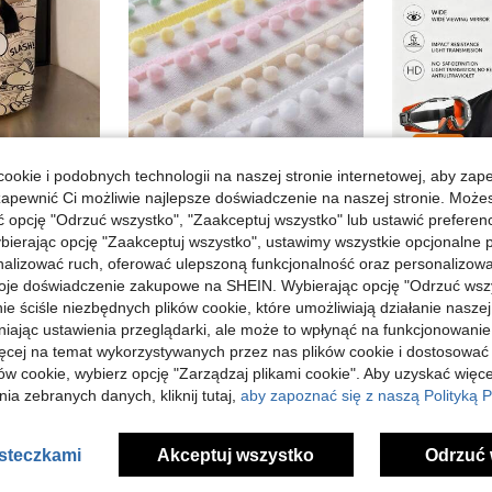
ookie i podobnych technologii na naszej stronie internetowej, aby zap
zapewnić Ci możliwie najlepsze doświadczenie na naszej stronie. Moż
1 szt. żółta płócienna torba shopper z nadrukiem Snoopy, duża pojemność, odpowiednia do podróży, zakupów i na co dzień, idealny prezent na urodziny, Walentynki, powrót do szkoły i zakończenie szkoły
1 rolka/10 jardów Tassel Pom Pom koronkowe wykończenia piłka wstążka z frędzlami do odzieży zasłony rzemieślnicze DIY dekoracje do szycia
-1%
opcję "Odrzuć wszystko", "Zaakceptuj wszystko" lub ustawić preferen
16 Left
19,80zł
bierając opcję "Zaakceptuj wszystko", ustawimy wszystkie opcjonalne pl
20,00zł
najniższa cena
24,00zł
lizować ruch, oferować ulepszoną funkcjonalność oraz personalizować 
Powracający klienci
oje doświadczenie zakupowe na SHEIN. Wybierając opcję "Odrzuć wszy
ie ściśle niezbędnych plików cookie, które umożliwiają działanie nasze
niając ustawienia przeglądarki, ale może to wpłynąć na funkcjonowanie
ięcej na temat wykorzystywanych przez nas plików cookie i dostosować
ów cookie, wybierz opcję "Zarządzaj plikami cookie". Aby uzyskać więce
ia zebranych danych, kliknij tutaj,
aby zapoznać się z naszą Polityką P
asteczkami
Akceptuj wszystko
Odrzuć 