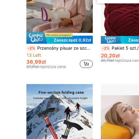
Zaoszczędź 0,92zł
Zaos
Przenośny pisuar ze szczotką do czyszczenia, odpowiedni do samochodu, na zewnątrz, na kemping, w podróży, butelka na pisuar
Pakiet 5 szt./500 g włóczki na koszulkę - wysokiej jakości włóczka poliestrowa, łącznie 500 g/17,63 uncji - miękka włóczka, odpowie
-2%
-2%
13 Left
20,20zł
20,79zł
najniższa cen
36,99zł
37,91zł
najniższa cena