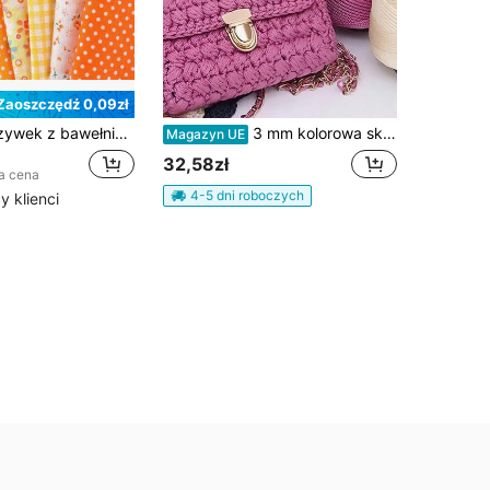
Zaoszczędź 0,09zł
Zestaw 7 naszywek z bawełnianej tkaniny z nadrukiem, zawiera wstępnie wycięte kawałki materiału do pikowania, szycia i samodzielnego tworzenia patchworków
3 mm kolorowa skręcana tkana lina, pusta nić, rękodzieło, ozdobne, ręcznie robione torby, sznurek ściągający, akcesoria, włókno polipropylenowe
Magazyn UE
32,58zł
a cena
4-5 dni roboczych
 klienci