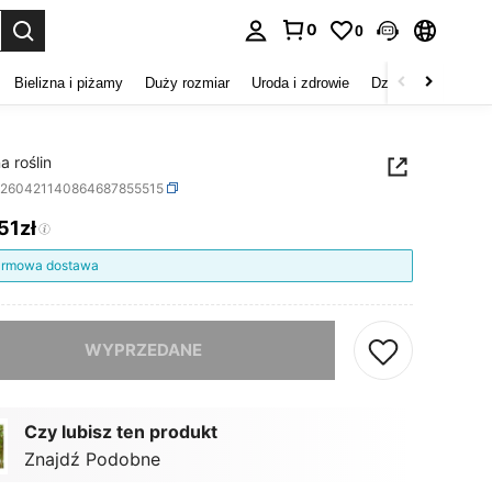
0
0
duj. Press Enter to select.
Bielizna i piżamy
Duży rozmiar
Uroda i zdrowie
Dzieci
Buty
D
a roślin
h260421140864687855515
,51zł
ICE AND AVAILABILITY
rmowa dostawa
szamy ten produkt został wyprzedany.
WYPRZEDANE
Czy lubisz ten produkt
Znajdź Podobne