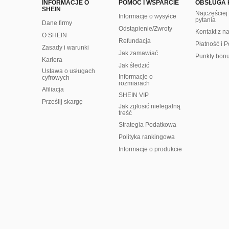
INFORMACJE O
POMOC I WSPARCIE
OBSŁUGA 
SHEIN
Najczęście
Informacje o wysyłce
pytania
Dane firmy
Odstąpienie/Zwroty
Kontakt z n
O SHEIN
Refundacja
Płatność i P
Zasady i warunki
Jak zamawiać
Punkty bon
Kariera
Jak śledzić
Ustawa o usługach
Informacje o
cyfrowych
rozmiarach
Afiliacja
SHEIN VIP
Prześlij skargę
Jak zgłosić nielegalną
treść
Strategia Podatkowa
Polityka rankingowa
Informacje o produkcie