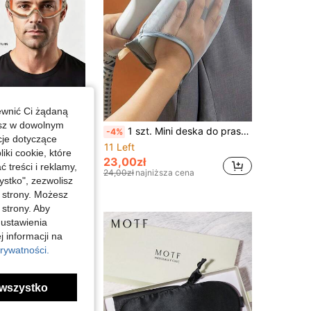
ewnić Ci żądaną
esz w dowolnym
1 szt. wiatroszczelne gogle rowerowe na zewnątrz do roweru elektrycznego, ochrona przed deszczem, przeciwmgielne, przeciwrozpryskowe, można nosić na okularach korekcyjnych
1 szt. Mini deska do prasowania i podkładka odporna na ciepło!, wiosenna, minimalistyczna, letnia
-4%
cje dotyczące
11 Left
iki cookie, które
23,00zł
treści i reklamy,
24,00zł
najniższa cena
stko", zezwolisz
j strony. Możesz
 strony. Aby
 ustawienia
j informacji na
rywatności.
wszystko