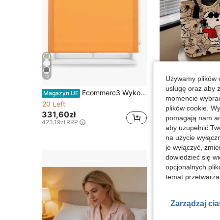
10
Używamy plików c
usługę oraz aby 
Ecommerc3 Wykonana na zamówienie półprzezroczysta roleta rozmiar 175x175 - łatwa instalacja rolety materiałowej rozmiar 172x170
Magazyn UE
momencie wybrać 
20 Left
24,77zł
plików cookie. Wy
331,60zł
pomagają nam ana
423,19zł
RRP
aby uzupełnić Tw
na użycie wyłączn
je wyłączyć, zmie
dowiedzieć się w
opcjonalnych plik
temat przetwarzan
Zarządzaj ci