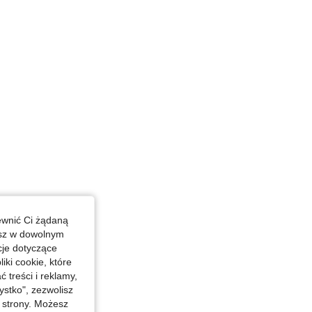
ewnić Ci żądaną
esz w dowolnym
cje dotyczące
iki cookie, które
treści i reklamy,
stko", zezwolisz
j strony. Możesz