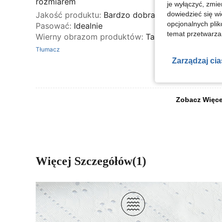
rozmiarem
je wyłączyć, zmie
Jakość produktu
:
Bardzo dobra
dowiedzieć się w
opcjonalnych plik
Pasować
:
Idealnie
temat przetwarzan
Wierny obrazom produktów
:
Tak
Tłumacz
Zarządzaj ci
Zobacz Więce
Więcej Szczegółów(1)