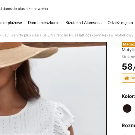
ki damskie plus size bawełna
and down arrow keys to navigate search Ostatnie wyszukiwanie and szukaj i znaj
troje plażowe
Dom i mieszkanie
Biżuteria I Akcesoria
Odzież męska
Plus
T-shirty plus size
SHEIN Frenchy Plus Haft oczkowy Rękaw Motylkowy T
/
/
Magaz
Motylk
SKU: s
58
PR
Da
Kolor
Rozm