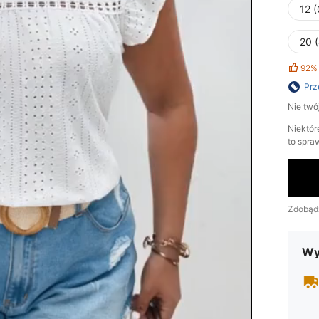
12 
20 
92%
Prz
Nie twó
Niektór
to spra
Zdobąd
Wy