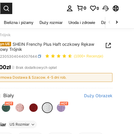
0
0
duj. Press Enter to select.
Bielizna i piżamy
Duży rozmiar
Uroda i zdrowie
Dzieci
Buty
D
rójnik
SHEIN Frenchy Plus Haft oczkowy Rękaw
yn UE
owy Trójnik
z2305304044007644
(1000+ Recenzje)
,00zł
ICE AND AVAILABILITY
Brak dodatkowych opłat
rmowa Dostawa & Szacow. 4-5 dni rob.
:
Biały
Duży Obrazek
iar
US Rozmiar