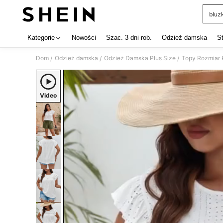
bluz
Use up 
Kategorie
Nowości
Szac. 3 dni rob.
Odzież damska
S
Dom
Odzież damska
Odzież Damska Plus Size
Topy Rozmiar 
/
/
/
Video