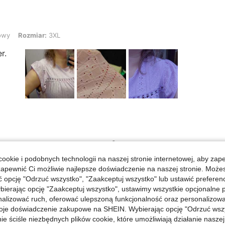
iar: 3XL
owy
Rozmiar:
3XL
r.
Pomocny (1)
ookie i podobnych technologii na naszej stronie internetowej, aby zap
zapewnić Ci możliwie najlepsze doświadczenie na naszej stronie. Moż
opcję "Odrzuć wszystko", "Zaakceptuj wszystko" lub ustawić preferen
bierając opcję "Zaakceptuj wszystko", ustawimy wszystkie opcjonalne pl
lizować ruch, oferować ulepszoną funkcjonalność oraz personalizować 
2XL
Rozmiar:
2XL
oje doświadczenie zakupowe na SHEIN. Wybierając opcję "Odrzuć wszy
ie ściśle niezbędnych plików cookie, które umożliwiają działanie nasze