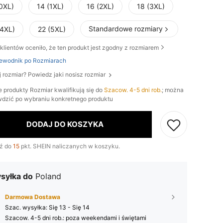
(0XL)
14 (1XL)
16 (2XL)
18 (3XL)
Standardowe rozmiary
(4XL)
22 (5XL)
klientów oceniło, że ten produkt jest zgodny z rozmiarem
ewodnik po Rozmiarach
j rozmiar? Powiedz jaki nosisz rozmiar
e produkty Rozmiar kwalifikują się do
Szacow. 4-5 dni rob.
; można
wdzić po wybraniu konkretnego produktu
DODAJ DO KOSZYKA
ź do
15
pkt. SHEIN naliczanych w koszyku.
syłka do
Poland
Darmowa Dostawa
Szac. wysyłka:
Się 13 - Się 14
Szacow. 4-5 dni rob.: poza weekendami i świętami