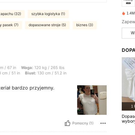
1.4M
zapachu (32)
szybka logistyka (1)
 pasek (7)
dopasowane stroje (5)
biznes (3)
W
DOPA
: 120 kg / 265 lbs, Kształt ciała: Prostokąt, Biodra: 145 cm / 57 in, Talia: 130 c
m / 67 in
Waga:
120 kg / 265 lbs
 cm / 51 in
Biust:
130 cm / 51.2 in
teriał bardzo przyjemny.
1 
Dopas
wybor
Pomocny (1)