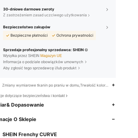
30-dniowe darmowe zwroty
Z zastrzeżeniem zasad uczciwego użytkowania
Bezpieczeństwo zakupów
Bezpieczne płatności
Ochrona prywatności
Sprzedaje profesjonalny sprzedawca: SHEIN
Wysyłka przez SHEIN
Magazyn UE
Informacja o podziale obowiązków umownych
Aby zgłosić tego sprzedawcę i/lub produkt
Zmiany wymiarowe tkanin po praniu w domu,Trwałość kolorów w praniu,Ręka
cje dotyczące bezpieczeństwa i kontakt
4,83
4.1K
183K
iar& Dopasowanie
macje O Sklepie
4,83
4.1K
183K
SHEIN Frenchy CURVE
4,83
4.1K
183K
Ocena
Artykuły
Obserwujący