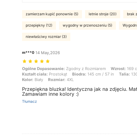
zamierzam kupić ponownie (5)
letnie stroje (20)
brak 
przepiękny (12)
wygodny w przenoszeniu (5)
Wygodny
niewłaściwy rozmiar (3)
m***0
14 May,2026
Ogólne Dopasowanie: Zgodny z Rozmiarem, Wzrost: 169 cm / 67 in, Waga
Ogólne Dopasowanie:
Zgodny z Rozmiarem
Wzrost:
169 c
Kształt ciała:
Prostokąt
Biodra:
145 cm / 57 in
Talia:
130
Kolor:
Biały
Rozmiar:
4XL
Przepiękna bluzka! Identyczna jak na zdjęciu. Ma
Zamawiam inne kolory :)
Tłumacz