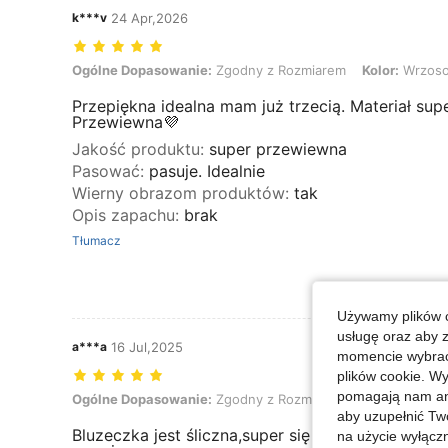
k***v
24 Apr,2026
Ogólne Dopasowanie: Zgodny z Rozmiarem, Kolor: Wrzosowy, Rozm
Ogólne Dopasowanie:
Zgodny z Rozmiarem
Kolor:
Wrzos
Przepiękna idealna mam już trzecią. Materiał supe
Przewiewna💜
Jakość produktu
:
super przewiewna
Pasować
:
pasuje. Idealnie
Wierny obrazom produktów
:
tak
Opis zapachu
:
brak
Tłumacz
Używamy plików c
usługę oraz aby 
a***a
16 Jul,2025
momencie wybrać 
plików cookie. Wy
pomagają nam ana
Ogólne Dopasowanie: Zgodny z Rozmiarem, Kolor: Biały, Rozmiar: 
Ogólne Dopasowanie:
Zgodny z Rozmiarem
Kolor:
Biały
aby uzupełnić Tw
Bluzeczka jest śliczna,super się układa ,zgodna z
na użycie wyłączn