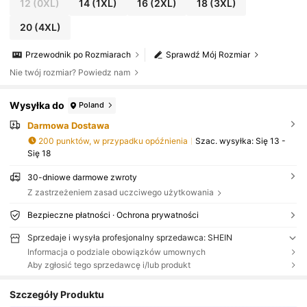
12
(0XL)
14
(1XL)
16
(2XL)
18
(3XL)
20
(4XL)
Przewodnik po Rozmiarach
Sprawdź Mój Rozmiar
Nie twój rozmiar? Powiedz nam
Wysyłka do
Poland
Darmowa Dostawa
200 punktów, w przypadku opóźnienia
Szac. wysyłka:
Się 13 -
Się 18
30-dniowe darmowe zwroty
Z zastrzeżeniem zasad uczciwego użytkowania
Bezpieczne płatności · Ochrona prywatności
Sprzedaje i wysyła profesjonalny sprzedawca: SHEIN
Informacja o podziale obowiązków umownych
Aby zgłosić tego sprzedawcę i/lub produkt
Szczegóły Produktu