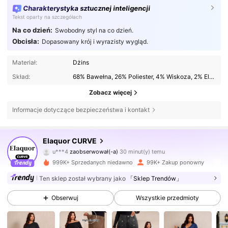
Charakterystyka sztucznej inteligencji
Tekst oparty na szczegółach
Na co dzień:
Swobodny styl na co dzień.
Obcisła:
Dopasowany krój i wyrazisty wygląd.
Materiał:
Dżins
Skład:
68% Bawełna, 26% Poliester, 4% Wiskoza, 2% Elastan
Zobacz więcej
Informacje dotyczące bezpieczeństwa i kontakt
260K Obserwujący
4,73
Elaquor CURVE
u***4
zaobserwował(-a)
30 minut(y) temu
999K+ Sprzedanych niedawno
99K+ Zakup ponowny
260K Obserwujący
4,73
Ten sklep został wybrany jako
「Sklep Trendów」
Obserwuj
Wszystkie przedmioty
260K Obserwujący
4,73