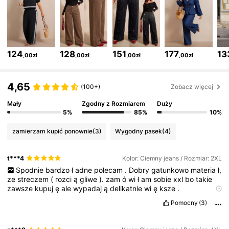
260K Obserwujący
4,73
260K Obserwujący
4,73
124
128
151
177
13
,00zł
,00zł
,00zł
,00zł
260K Obserwujący
4,73
4,65
(100+)
Zobacz więcej
Mały
Zgodny z Rozmiarem
Duży
260K Obserwujący
4,73
5%
85%
10%
zamierzam kupić ponownie
(3)
Wygodny pasek
(4)
260K Obserwujący
4,73
t***4
Kolor: Ciemny jeans / Rozmiar: 2XL
Spodnie
bardzo
ł
adne
polecam
.
Dobry
gatunkowo
materia
ł,
ze
streczem
(
rozci
ą
gliwe
).
zam
ó
wi
ł
am
sobie
xxl
bo
takie
260K Obserwujący
4,73
zawsze
kupuj
ę
ale
wypadaj
ą
delikatnie
wi
ę
ksze
.
Jakość produktu:
bardzo
dobra
Wierny obrazom produktów:
Pomocny
(3)
takie
jak
na
zdj
ę
ciach
260K Obserwujący
4,73