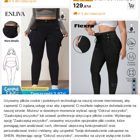
4-5 dni roboczych
s size Kieszeń Zamek błyskawiczn
129
,87zł
y Metalowe oczko Prosty
4-5 dni roboczych
Zaoszczędź 2,97zł
7
Używamy plików cookie i podobnych technologii na naszej stronie internetowej, aby
#StyleCargo
Zaoszczędź 2,70zł
zapewnić Ci żądaną usługę oraz aby zapewnić Ci możliwie najlepsze doświadczenie na
Enliva Plus Wysoki stan
Magazyn UE
naszej stronie. Możesz w dowolnym momencie wybrać opcję "Odrzuć wszystko",
123
Kieszenie z klapką Chudy Elastycz
,75zł
-2%
Flexra
"Zaakceptuj wszystko" lub ustawić preferencje dotyczące plików cookie. Wybierając
ny Dżinsy
126,72zł
najniższa cena
Flexra Jeansy casualo
opcję "Zaakceptuj wszystko", ustawimy wszystkie opcjonalne pliki cookie, które
Magazyn UE
4-5 dni roboczych
106
we w jednolitym kolorze, duże roz
pomagają nam analizować ruch, oferować ulepszoną funkcjonalność oraz
,20zł
-2%
miary, odpowiednie na lato
108,90zł
najniższa cena
personalizować treści i reklamy, aby uzupełnić Twoje doświadczenie zakupowe na
4-5 dni roboczych
SHEIN. Wybierając opcję "Odrzuć wszystko", zezwolisz na użycie wyłącznie ściśle