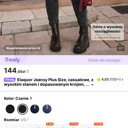
Wygenerowane przez AI
1/7
144
,00zł
Elaquor Jeansy Plus Size, casualowe, z
4,65
(
100+
)
wysokim stanem i dopasowanym krojem,
z przetarciami
Kolor: Czarne
Rozmiar
US
8 left
10 left
10 left