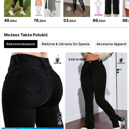
49
76
53
69
96
,09zł
,29zł
,00zł
,00zł
Możesz Także Polubić
Rekomendowane
Bielizna & Ubrania Do Spania
Akcesoria Apparel