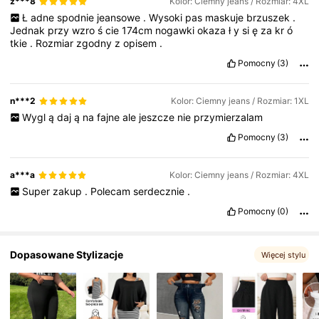
z***8
Kolor: Ciemny jeans / Rozmiar: 4XL
Ł
adne
spodnie
jeansowe
.
Wysoki
pas
maskuje
brzuszek
.
260K Obserwujący
4,73
Jednak
przy
wzro
ś
cie
174cm
nogawki
okaza
ł
y
si
ę
za
kr
ó
tkie
.
Rozmiar
zgodny
z
opisem
.
Pomocny
(3)
n***2
Kolor: Ciemny jeans / Rozmiar: 1XL
Wygl
ą
daj
ą
na
fajne
ale
jeszcze
nie
przymierzalam
Pomocny
(3)
a***a
Kolor: Ciemny jeans / Rozmiar: 4XL
Super
zakup
.
Polecam
serdecznie
.
Pomocny
(0)
Dopasowane Stylizacje
Więcej stylu