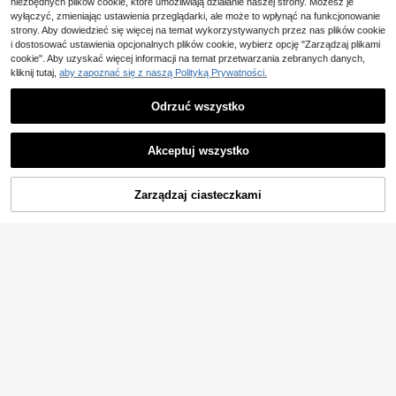
niezbędnych plików cookie, które umożliwiają działanie naszej strony. Możesz je
wyłączyć, zmieniając ustawienia przeglądarki, ale może to wpłynąć na funkcjonowanie
strony. Aby dowiedzieć się więcej na temat wykorzystywanych przez nas plików cookie
i dostosować ustawienia opcjonalnych plików cookie, wybierz opcję "Zarządzaj plikami
cookie". Aby uzyskać więcej informacji na temat przetwarzania zebranych danych,
kliknij tutaj,
aby zapoznać się z naszą Polityką Prywatności.
Odrzuć wszystko
Akceptuj wszystko
DODAJ DO
Zarządzaj ciasteczkami
KUP TERAZ
KOSZYKA
5
SHEIN Privé Plus Size
Magazyn UE
Wysoki stan Obcisłe Jednokolorow
111
,82zł
e Casual Jeansy
EMERY ROSE Plus Size
Magazyn UE
4-5 dni roboczych
Casualowe, sprane dżinsy na waka
122
,81zł
cje
4-5 dni roboczych