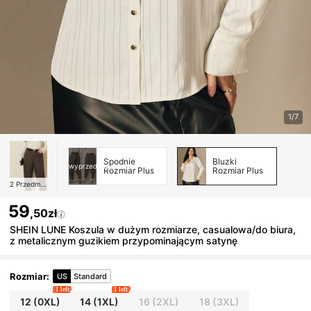
1/7
Spodnie
Bluzki
wyprzedane
Rozmiar Plus
Rozmiar Plus
2
Przedmioty
59
,50zł
SHEIN LUNE Koszula w dużym rozmiarze, casualowa/do biura,
z metalicznym guzikiem przypominającym satynę
Rozmiar
:
US
Standard
1 left
1 left
12
(0XL)
14
(1XL)
16
(2XL)
18
(3XL)