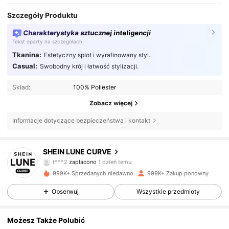
Szczegóły Produktu
Charakterystyka sztucznej inteligencji
Tekst oparty na szczegółach
Tkanina:
Estetyczny splot i wyrafinowany styl.
Casual:
Swobodny krój i łatwość stylizacji.
Skład:
100% Poliester
Zobacz więcej
Informacje dotyczące bezpieczeństwa i kontakt
450K Obserwujący
4,83
SHEIN LUNE CURVE
s***a
zaobserwował(-a)
4 godzin(y) temu
999K+ Sprzedanych niedawno
999K+ Zakup ponowny
450K Obserwujący
4,83
Obserwuj
Wszystkie przedmioty
450K Obserwujący
4,83
Możesz Także Polubić