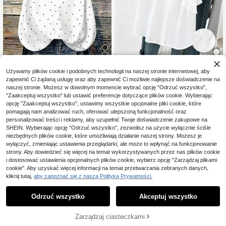
4
Używamy plików cookie i podobnych technologii na naszej stronie internetowej, aby
GlowEve CURVE Bluzk
Magazyn UE
zapewnić Ci żądaną usługę oraz aby zapewnić Ci możliwie najlepsze doświadczenie na
50
a z krótkim rękawem i guzikami, w
SHEIN VCAY Damski top na ramiąc
,00zł
-27%
naszej stronie. Możesz w dowolnym momencie wybrać opcję "Odrzuć wszystko",
dużym rozmiarze, wygodna, lniana,
zkach plus size w grochy z kontras
69,00zł
najniższa cena
36
,00zł
z koronką w kwiaty
"Zaakceptuj wszystko" lub ustawić preferencje dotyczące plików cookie. Wybierając
tową koronką
4-5 dni roboczych
opcję "Zaakceptuj wszystko", ustawimy wszystkie opcjonalne pliki cookie, które
pomagają nam analizować ruch, oferować ulepszoną funkcjonalność oraz
personalizować treści i reklamy, aby uzupełnić Twoje doświadczenie zakupowe na
SHEIN. Wybierając opcję "Odrzuć wszystko", zezwolisz na użycie wyłącznie ściśle
niezbędnych plików cookie, które umożliwiają działanie naszej strony. Możesz je
wyłączyć, zmieniając ustawienia przeglądarki, ale może to wpłynąć na funkcjonowanie
strony. Aby dowiedzieć się więcej na temat wykorzystywanych przez nas plików cookie
i dostosować ustawienia opcjonalnych plików cookie, wybierz opcję "Zarządzaj plikami
cookie". Aby uzyskać więcej informacji na temat przetwarzania zebranych danych,
kliknij tutaj,
aby zapoznać się z naszą Polityką Prywatności.
Odrzuć wszystko
Akceptuj wszystko
Zarządzaj ciasteczkami
DODAJ DO KOSZYKA